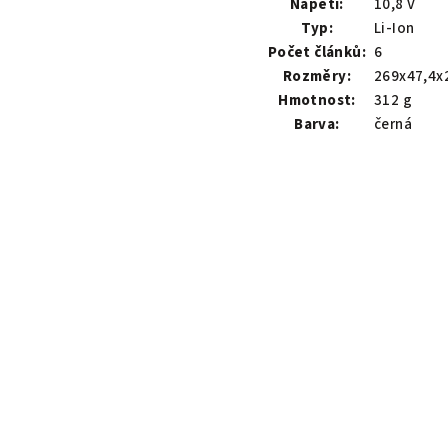
Napětí:
10,8 V
Typ:
Li-Ion
Počet článků:
6
Rozměry:
269x47,4
Hmotnost:
312 g
Barva:
černá