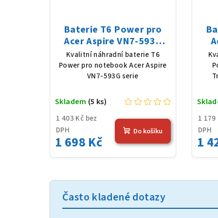
Baterie T6 Power pro
Ba
Acer Aspire VN7-593G
A
serie, Li-Poly, 15,2 V,
P
Kvalitní náhradní baterie T6
Kv
4605 mAh (69 Wh), černá
11,6
Power pro notebook Acer Aspire
P
VN7-593G serie
T
Skladem
(5 ks)
Skla
1 403 Kč bez
1 179
DPH
DPH
Do košíku
1 698 Kč
1 4
Často kladené dotazy