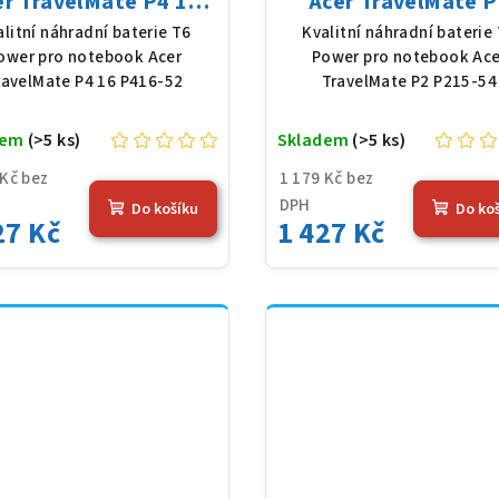
er TravelMate P4 16
Acer TravelMate P
-52, Li-Poly, 11,61 V,
P215-54, Li-Poly, 11,
alitní náhradní baterie T6
Kvalitní náhradní baterie
83 mAh (54,36 Wh),
4683 mAh (54,36 Wh
ower pro notebook Acer
Power pro notebook Ace
černá
černá
ravelMate P4 16 P416-52
TravelMate P2 P215-54
dem
(>5 ks)
Skladem
(>5 ks)
 Kč bez
1 179 Kč bez
DPH
Do košíku
Do ko
27 Kč
1 427 Kč