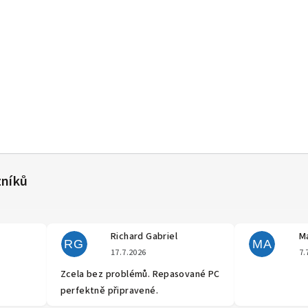
Richard Gabriel
Ma
RG
MA
cení obchodu je 5 z 5 hvězdiček.
Hodnocení obchodu je 5 z 5 hvěz
17.7.2026
7.
Zcela bez problémů. Repasované PC
perfektně připravené.