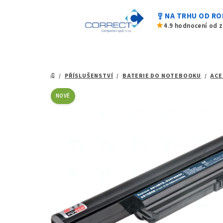
Přejít
military_tech
NA TRHU OD RO
na
star
4.9 hodnocení od 
obsah
/
PŘÍSLUŠENSTVÍ
/
BATERIE DO NOTEBOOKU
/
ACE
DOMŮ
NOVÉ