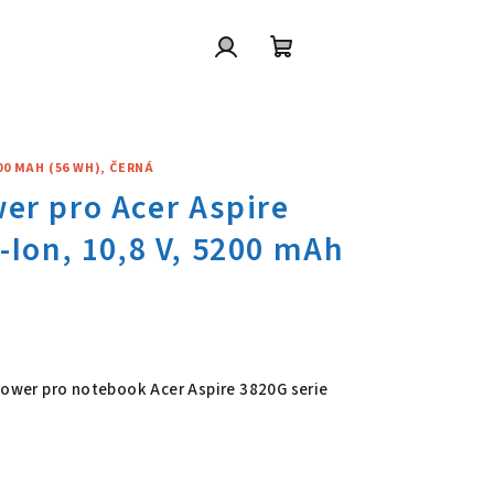
Přihlášení
Nákupní
košík
200 MAH (56 WH), ČERNÁ
wer pro Acer Aspire 3820G seri
 Power pro notebook Acer Aspire 3820G serie