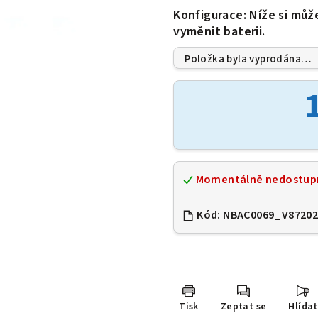
je
Konfigurace: Níže si můž
0,0
vyměnit baterii.
z
5
hvězdiček.
Položka byla vyprodána…
Momentálně nedostup
Kód:
NBAC0069_V8720
Tisk
Zeptat se
Hlídat