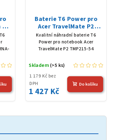
pro
Baterie T6 Power pro
n P4
Acer TravelMate P2
oly,
TMP215-54, Li-Poly,
 T6
Kvalitní náhradní baterie T6
4,36
11,61 V, 4683 mAh (54,36
r
Power pro notebook Acer
Wh), černá
RNA-
TravelMate P2 TMP215-54
Skladem
(>5 ks)
1 179 Kč bez
DPH
šíku
Do košíku
1 427 Kč