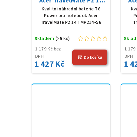
Acer TravelMate P2 14
Ac
TMP214-56, Li-Poly,
P416
Kvalitní náhradní baterie T6
Kv
11,61 V, 4683 mAh (54,36
46
Power pro notebook Acer
P
Wh), černá
TravelMate P2 14 TMP214-56
T
Skladem
(>5 ks)
Skla
1 179 Kč bez
1 179
DPH
DPH
Do košíku
1 427 Kč
1 4