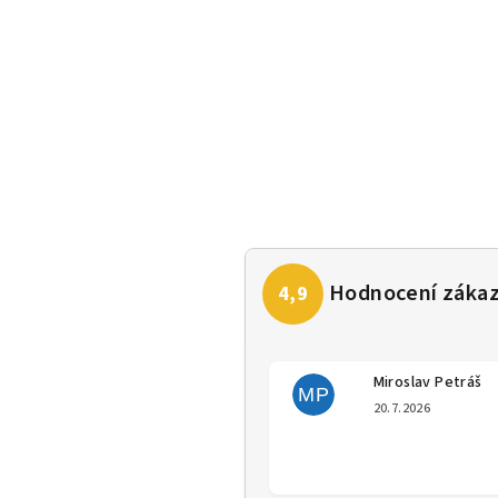
Miroslav Petráš
MP
Hodno
20.7.2026