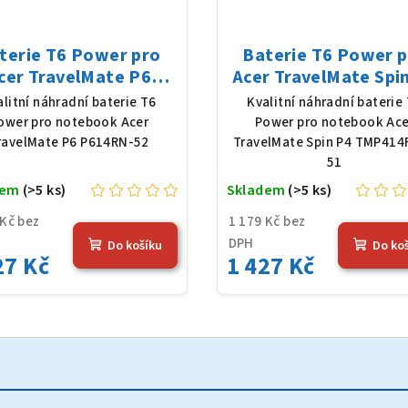
terie T6 Power pro
Baterie T6 Power 
cer TravelMate P6
Acer TravelMate Spi
614RN-52, Li-Poly,
TMP414RNA-51, Li-P
alitní náhradní baterie T6
Kvalitní náhradní baterie
1 V, 4683 mAh (54,36
11,61 V, 4683 mAh (5
ower pro notebook Acer
Power pro notebook Ace
Wh), černá
Wh), černá
ravelMate P6 P614RN-52
TravelMate Spin P4 TMP414
51
dem
(>5 ks)
Skladem
(>5 ks)
 Kč bez
1 179 Kč bez
DPH
Do košíku
Do ko
27 Kč
1 427 Kč