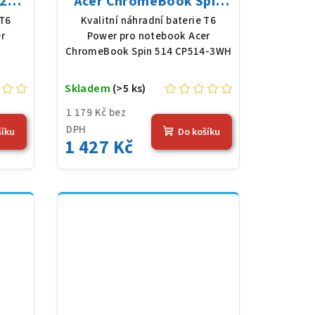
2
Acer ChromeBook Spin
61 V,
514 CP514-3WH, Li-Poly,
 T6
Kvalitní náhradní baterie T6
),
11,61 V, 4683 mAh (54,36
r
Power pro notebook Acer
Wh), černá
ChromeBook Spin 514 CP514-3WH
Skladem
(>5 ks)
1 179 Kč bez
DPH
šíku
Do košíku
1 427 Kč