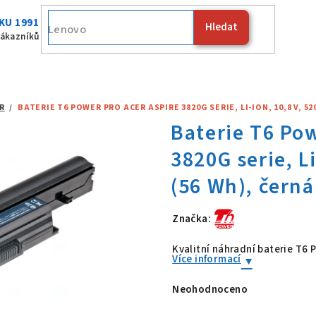
KU 1991
Hledat
Fujitsu
zákazníků
R
/
BATERIE T6 POWER PRO ACER ASPIRE 3820G SERIE, LI-ION, 10,8 V, 5
Značka:
Baterie T6 Po
Kvalitní náhradní baterie T6
Více informací
Neohodnoceno
Průměrné
hodnocení
produktu