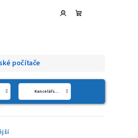
Přihlášení
Nákupní
košík
ské počítače
Kancelářské počítače Lenovo
jší