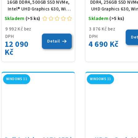
k
16GB DDR4, 500GB SSD NVMe,
DDR4, 256GB SSD NVMe
Intel® UHD Graphics 630, Win
UHD Graphics 630, Win
u
t
11 Pro
Skladem
(>5 ks)
Skladem
(>5 ks)
k
ů
9 992 Kč bez
3 876 Kč bez
t
DPH
DPH
Det
Detail
12 090
4 690 Kč
ů
Kč
WINDOWS 11
WINDOWS 11