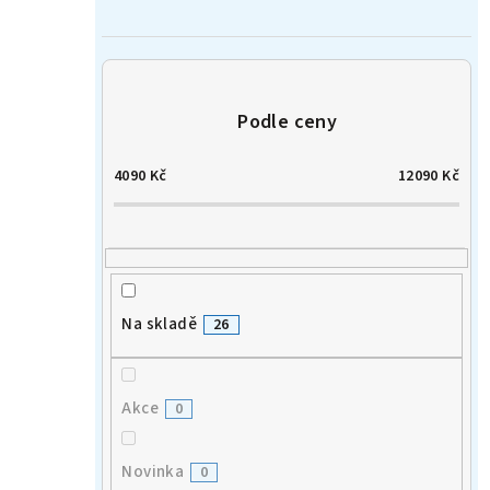
n
í
p
a
4090
Kč
12090
Kč
n
e
l
Na skladě
26
Akce
0
Novinka
0