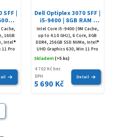
0 SFF |
Dell Optiplex 3070 SFF |
 500GB
i5-9400 | 8GB RAM |
1
256GB SSD NVMe | Win
M Cache,
Intel Core i5-9400 (9M Cache,
11 Pro
re, 16GB
up to 4.10 GHz), 6 Core, 8GB
, Intel®
DDR4, 256GB SSD NVMe, Intel®
 11 Pro
UHD Graphics 630, Win 11 Pro
Skladem
(>5 ks)
Průměrné
Průměrné
hodnocení
hodnocení
4 702 Kč bez
produktu
produktu
DPH
ail
Detail
5 690 Kč
je
je
5,0
5,0
z
z
5
5
h
hvězdiček.
hvězdiček.