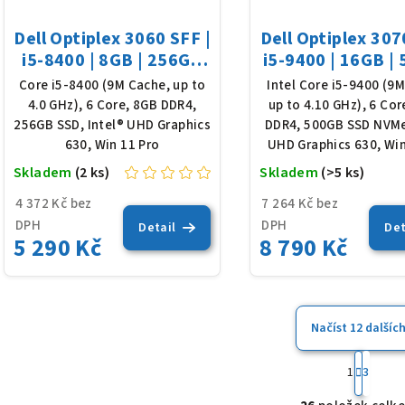
Dell Optiplex 3060 SFF |
Dell Optiplex 307
i5-8400 | 8GB | 256GB
i5-9400 | 16GB |
SSD | Win 11
SSD | Win 1
Core i5-8400 (9M Cache, up to
Intel Core i5-9400 (9
4.0 GHz), 6 Core, 8GB DDR4,
up to 4.10 GHz), 6 Co
256GB SSD, Intel® UHD Graphics
DDR4, 500GB SSD NVMe
630, Win 11 Pro
UHD Graphics 630, Win
Skladem
(2 ks)
Skladem
(>5 ks)
4 372 Kč bez
7 264 Kč bez
DPH
DPH
Detail
Det
5 290 Kč
8 790 Kč
Načíst 12 dalšíc
S
1
3
t
O
r