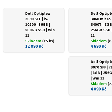
Dell Optiplex
Dell Optipl
3090 SFF | i5-
3060 micro |
10500 | 16GB |
8400T | 8GB
500GB SSD | Win
256GB SSD 
11
11
Skladem
(>5 ks)
Skladem
(>
12 090 Kč
4 690 Kč
Dell Optipl
3070 SFF | i
| 8GB | 256
| Win 11
Skladem
(>
4 090 Kč