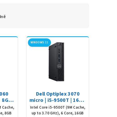
dně
WINDOWS 11
3060
Dell Optiplex 3070
| 8GB |
micro | i5-9500T | 16GB
n 11
| 512GB SSD | Win 11
M Cache,
Intel Core i5-9500T (9M Cache,
re, 8GB
up to 3.70 GHz), 6 Core, 16GB