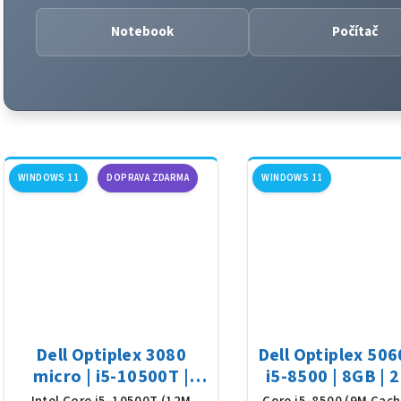
Notebook
Počítač
WINDOWS 11
DOPRAVA ZDARMA
WINDOWS 11
Dell Optiplex 3080
Dell Optiplex 506
micro | i5-10500T |
i5-8500 | 8GB |
16GB | 512GB SSD | Win
SSD | Win 1