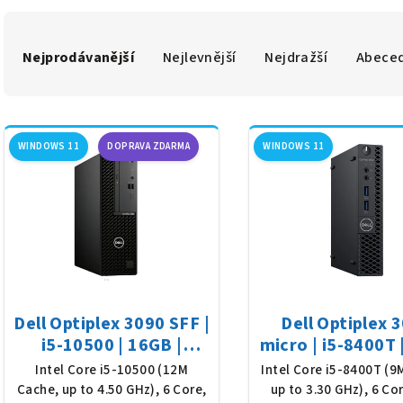
Ř
Nejprodávanější
Nejlevnější
Nejdražší
Abece
a
z
V
e
WINDOWS 11
DOPRAVA ZDARMA
WINDOWS 11
ý
n
p
í
i
p
s
r
p
o
Dell Optiplex 3090 SFF |
Dell Optiplex 
r
d
i5-10500 | 16GB |
micro | i5-8400T 
o
500GB SSD | Win 11
256GB SSD | Wi
Intel Core i5-10500 (12M
Intel Core i5-8400T (9
u
Cache, up to 4.50 GHz), 6 Core,
up to 3.30 GHz), 6 Co
d