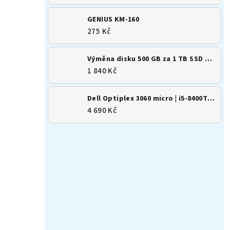
GENIUS KM-160
275 Kč
Výměna disku 500 GB za 1 TB SSD M.2 NVMe
1 840 Kč
Dell Optiplex 3060 micro | i5-8400T | 8GB | 256GB SSD | Win 11
4 690 Kč