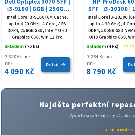
Dell Optiplex 3070 SFF |
HP ProDesk 60
i3-9100 | 8GB | 256GB
SFF | i3-10100 | 
SSD | Win 11
500GB SSD | Wi
Intel Core i3-9100 (6M Cache,
Intel Core i3-10100 (6
up to 4.20 GHz), 4 Core, 8GB
up to 4.30 GHz), 4 Co
DDR4, 256GB SSD, Intel® UHD
DDR4, 500GB SSD NVMe
Graphics 630, Win 11 Pro
UHD Graphics 630, Win
Skladem
(>5 ks)
Skladem
(4 ks)
Průměrné
hodnocení
3 380 Kč bez
7 264 Kč bez
produktu
DPH
DPH
Detail
Det
4 090 Kč
8 790 Kč
je
5,0
z
5
hvězdiček.
Najděte perfektní repa
Vyberte si zařízení a my vás oka
1. CO HLEDÁTE?