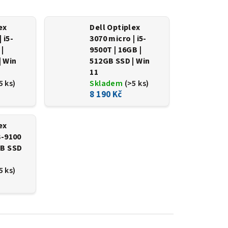
ex
Dell Optiplex
 i5-
3070 micro | i5-
 |
9500T | 16GB |
| Win
512GB SSD | Win
11
5 ks)
Skladem
(>5 ks)
8 190 Kč
ex
3-9100
GB SSD
5 ks)