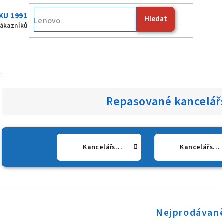
KU 1991
Hledat
Fujitsu
zákazníků
E
Repasované kancelář
Kancelářské počítače Dell
Kancelářské počítače HP
Nejprodávaně