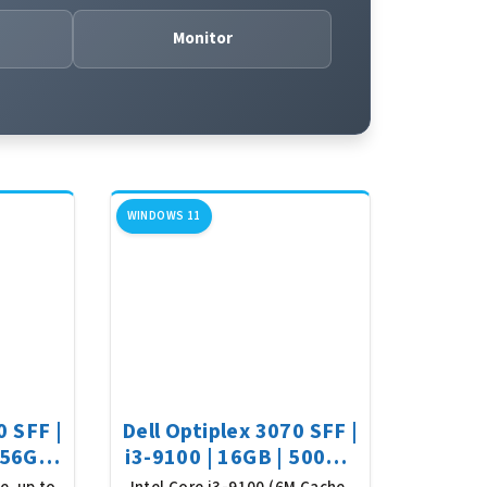
Monitor
WINDOWS 11
0 SFF |
Dell Optiplex 3070 SFF |
 256GB
i3-9100 | 16GB | 500GB
1
SSD | Win 11