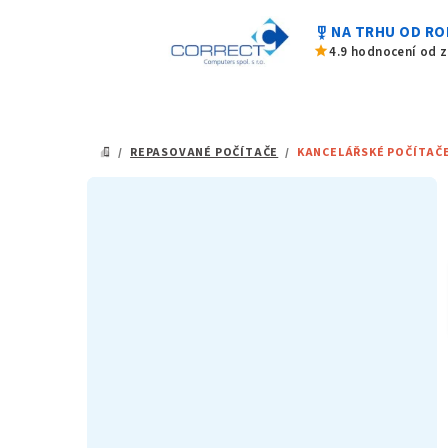
Přejít
military_tech
NA TRHU OD RO
na
star
4.9 hodnocení od 
obsah
/
REPASOVANÉ POČÍTAČE
/
KANCELÁŘSKÉ POČÍTAČ
DOMŮ
P
o
s
t
r
a
n