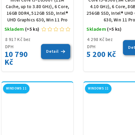
Intel Core i5-10500T (12M
Core i5-8500 (9M Cach
11
Cache, up to 3.80 GHz), 6 Core,
4.10 GHz), 6 Core, 8G
16GB DDR4, 512GB SSD, Intel®
256GB SSD, Intel® UHD 
UHD Graphics 630, Win 11 Pro
630, Win 11 Pr
Skladem
(>5 ks)
Skladem
(>5 ks)
8 917 Kč bez
4 298 Kč bez
DPH
DPH
Det
Detail
10 790
5 200 Kč
Kč
WINDOWS 11
WINDOWS 11