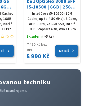
0 G6
Dell Optiplex 3090 SFF |
16GB |
i5-10500 | 8GB | 256GB
n 11
SSD | Win 11
M Cache,
Intel Core i5-10500 (12M
re, 16GB
Cache, up to 4.50 GHz), 6 Core,
, Intel®
8GB DDR4, 256GB SSD, Intel®
 11 Pro
UHD Graphics 630, Win 11 Pro
Skladem
(>5 ks)
Průměrné
hodnocení
7 430 Kč bez
produktu
DPH
ail
Detail
8 990 Kč
je
5,0
z
5
hvězdiček.
sovanou techniku
mžitě nasměrujeme.