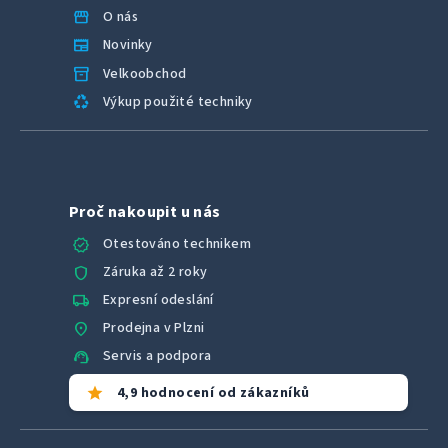
storefront
O nás
newspaper
Novinky
inventory_2
Velkoobchod
recycling
Výkup použité techniky
Proč nakoupit u nás
verified
Otestováno technikem
shield
Záruka až 2 roky
local_shipping
Expresní odeslání
location_on
Prodejna v Plzni
support_agent
Servis a podpora
star
4,9 hodnocení od zákazníků