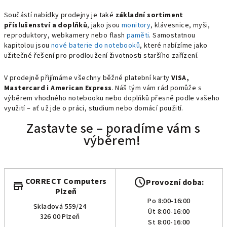
Součástí nabídky prodejny je také
základní sortiment
příslušenství a doplňků
, jako jsou
monitory
, klávesnice, myši,
reproduktory, webkamery nebo flash
paměti
. Samostatnou
kapitolou jsou
nové baterie do notebooků
, které nabízíme jako
užitečné řešení pro prodloužení životnosti staršího zařízení.
V prodejně přijímáme všechny běžné platební karty
VISA,
Mastercard i American Express
. Náš tým vám rád pomůže s
výběrem vhodného notebooku nebo doplňků přesně podle vašeho
využití – ať už jde o práci, studium nebo domácí použití.
Zastavte se – poradíme vám s
výběrem!
schedule
CORRECT Computers
Provozní doba:
store
Plzeň
Po 8:00-16:00
Skladová 559/24
Út 8:00-16:00
326 00 Plzeň
St 8:00-16:00