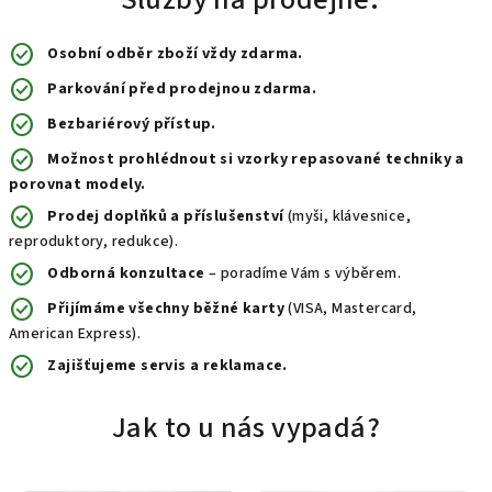
check_circle
Osobní odběr zboží vždy zdarma.
check_circle
Parkování před prodejnou zdarma.
check_circle
Bezbariérový přístup.
check_circle
Možnost prohlédnout si vzorky repasované techniky a
porovnat modely.
check_circle
Prodej doplňků a příslušenství
(myši, klávesnice,
reproduktory, redukce).
check_circle
Odborná konzultace
– poradíme Vám s výběrem.
check_circle
Přijímáme všechny běžné karty
(VISA, Mastercard,
American Express).
check_circle
Zajišťujeme servis a reklamace.
Jak to u nás vypadá?