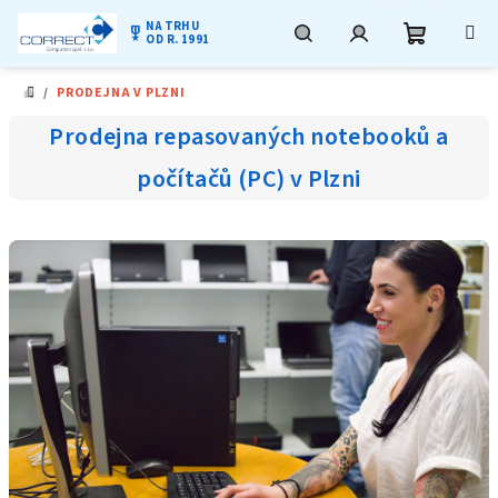
NA TRHU
military_tech
OD R. 1991
Nákupní
Hledat
Přihlášení
Přejít
/
PRODEJNA V PLZNI
na
DOMŮ
obsah
košík
Prodejna repasovaných notebooků a
počítačů (PC) v Plzni