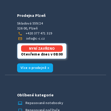
Prodejna Plzeň
Skladová 559/24
326 00, Plzeň
call
+420 377 471 319
mail
info@c-c.cz
NYNÍ ZAVŘENO
Otevřeme dnes v 08:00
Více o prodejně →
Oblíbené kategorie
laptop_chromebook
Repasované notebooky
computer
Repasované počítače