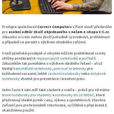
Prodejna společnosti
Correct Computers
v Plzni slouží především
pro
osobní odběr zboží objednaného v našem e-shopu C-C.cz
.
Zákazníci si u nás mohou zboží pohodlně vyzvednout, prohlédnout
a případně se poradit s výběrem vhodného zařízení.
V naší plzeňské prodejně si obvykle můžete prohlédnout vzorky
většiny prodávaných
repasovaných notebooků
a
počítačů
.
Zákazníkům tak pomáháme s výběrem ideálního řešení – ať už
hledají
kancelářské notebooky
,
pracovní notebooky
pro
každodenní nasazení, lehké
cestovní notebooky
nebo
dotykové
notebooky
vhodné pro prezentace i kreativní práci.
Velmi často k nám míří také studenti a rodiče – právě pro ně máme
levné notebooky pro studenty
a
notebooky do 10 000 Kč
, které
představují ideální poměr ceny, výkonu a spolehlivosti. Všechna
zařízení jsou profesionálně otestovaná, vyčištěná a připravená k
okamžitému použití.