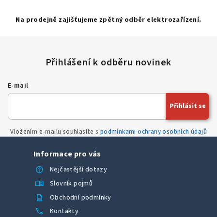
Na prodejně zajišťujeme zpětný odběr elektrozařízení.
E-mail
Přihlásit se
Vložením e-mailu souhlasíte s
podmínkami ochrany osobních údajů
Informace pro vás
help
Nejčastější dotazy
menu_book
Slovník pojmů
description
Obchodní podmínky
call
Kontakty