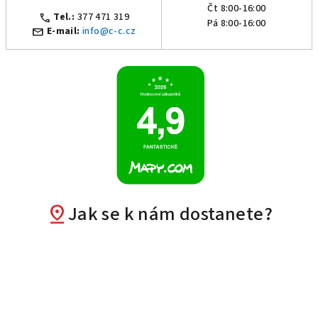
Čt 8:00-16:00
call
Tel.:
377 471 319
Pá 8:00-16:00
mail
E-mail:
info@c-c.cz
pin_drop
Jak se k nám dostanete?