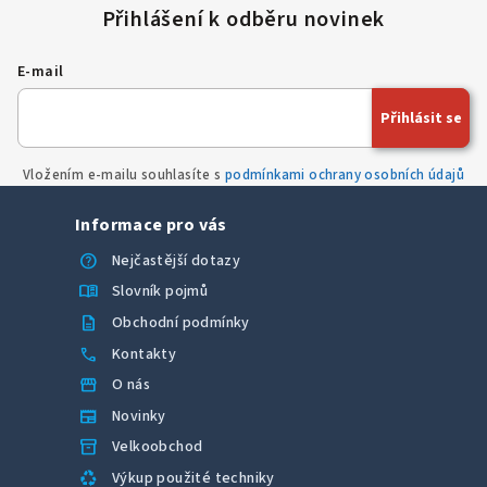
á
d
a
E-mail
c
í
Přihlásit se
p
r
Vložením e-mailu souhlasíte s
podmínkami ochrany osobních údajů
v
k
Informace pro vás
y
v
help
Nejčastější dotazy
ý
menu_book
Slovník pojmů
p
description
Obchodní podmínky
i
call
Kontakty
s
u
storefront
O nás
newspaper
Novinky
inventory_2
Velkoobchod
recycling
Výkup použité techniky