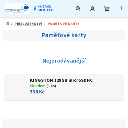
NA TRHU
military_tech
OD R. 1991
Nákupní
Hledat
Přihlášení
Přejít
/
PŘÍSLUŠENSTVÍ
/
PAMĚŤOVÉ KARTY
na
DOMŮ
obsah
košík
Paměťové karty
Nejprodávanější
KINGSTON 128GB microSDHC
Skladem
(1 ks)
330 Kč
Ř