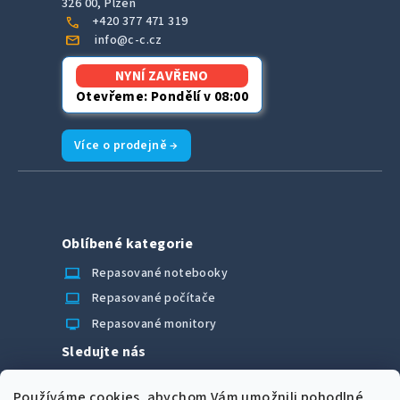
326 00, Plzeň
call
+420 377 471 319
mail
info@c-c.cz
NYNÍ ZAVŘENO
Otevřeme: Pondělí v 08:00
Více o prodejně →
Oblíbené kategorie
laptop_chromebook
Repasované notebooky
computer
Repasované počítače
monitor
Repasované monitory
Sledujte nás
Facebook
Používáme cookies, abychom Vám umožnili pohodlné