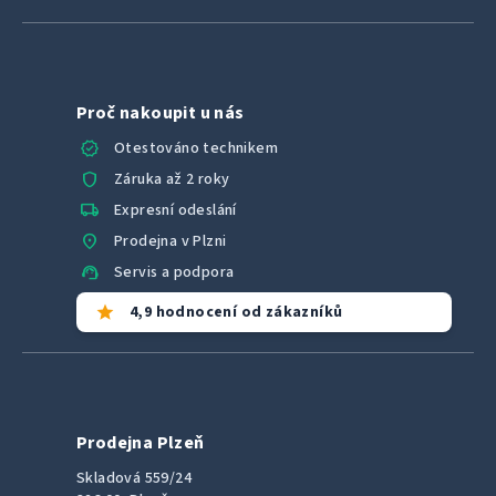
Proč nakoupit u nás
verified
Otestováno technikem
shield
Záruka až 2 roky
local_shipping
Expresní odeslání
location_on
Prodejna v Plzni
support_agent
Servis a podpora
star
4,9 hodnocení od zákazníků
Prodejna Plzeň
Skladová 559/24