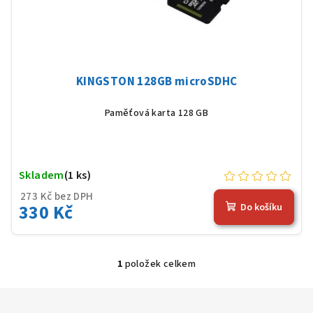
u
k
t
ů
KINGSTON 128GB microSDHC
Paměťová karta 128 GB
Skladem
(1 ks)
273 Kč bez DPH
330 Kč
Do košíku
1
položek celkem
O
v
l