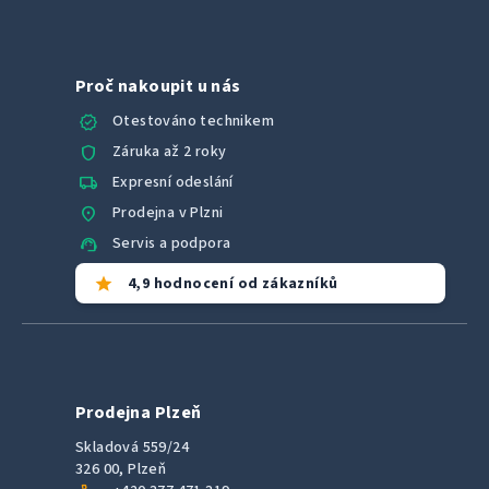
Proč nakoupit u nás
verified
Otestováno technikem
shield
Záruka až 2 roky
local_shipping
Expresní odeslání
location_on
Prodejna v Plzni
support_agent
Servis a podpora
star
4,9 hodnocení od zákazníků
Prodejna Plzeň
Skladová 559/24
326 00, Plzeň