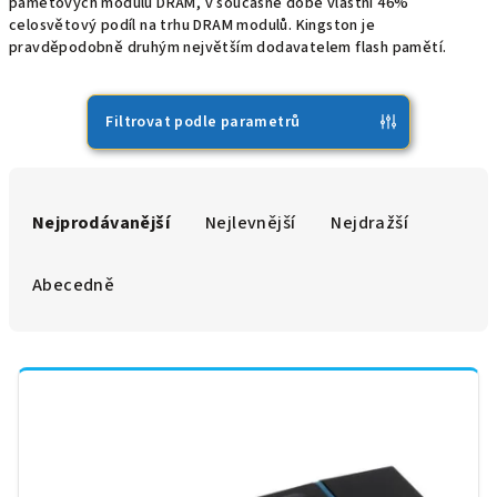
paměťových modulů DRAM, v současné době vlastní 46%
celosvětový podíl na trhu DRAM modulů. Kingston je
pravděpodobně druhým největším dodavatelem flash pamětí.
Filtrovat podle parametrů
Ř
a
Nejprodávanější
Nejlevnější
Nejdražší
z
e
Abecedně
n
í
V
p
ý
r
p
o
i
d
s