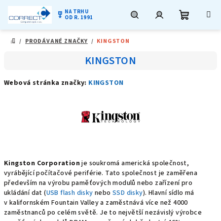
NA TRHU
military_tech
OD R. 1991
Nákupní
Hledat
Přihlášení
Přejít
/
PRODÁVANÉ ZNAČKY
/
KINGSTON
na
DOMŮ
obsah
košík
KINGSTON
Webová stránka značky:
KINGSTON
Kingston Corporation
je soukromá americká společnost,
vyrábějící počítačové periférie. Tato společnost je zaměřena
především na výrobu paměťových modulů nebo zařízení pro
ukládání dat (
USB flash disky
nebo
SSD disky
). Hlavní sídlo má
v
kalifornském
Fountain Valley
a zaměstnává více než 4000
zaměstnanců po celém světě.
Je to největší nezávislý výrobce