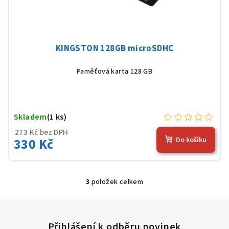
KINGSTON 128GB microSDHC
Paměťová karta 128 GB
Skladem
(1 ks)
273 Kč bez DPH
330 Kč
Do košíku
3
položek celkem
O
v
l
á