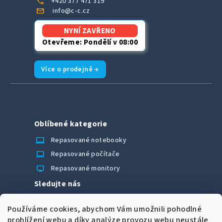
call
+420 377 471 319
mail
info@c-c.cz
NYNÍ ZAVŘENO
Otevřeme: Pondělí v 08:00
Více o prodejně →
Oblíbené kategorie
laptop_chromebook
Repasované notebooky
computer
Repasované počítače
monitor
Repasované monitory
Sledujte nás
Facebook
Používáme cookies, abychom Vám umožnili pohodlné
Možnosti úhrady
prohlížení webu a díky analýze provozu webu neustále