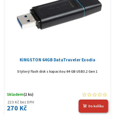
u
p
k
r
t
o
ů
d
u
k
t
ů
KINGSTON 64GB DataTraveler Exodia
Stylový flash disk s kapacitou 64 GB USB3.2 Gen 1
Skladem
(2 ks)
223 Kč bez DPH
270 Kč
Do košíku