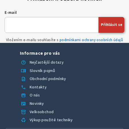
d
a
E-mail
c
í
Přihlásit se
p
r
Vložením e-mailu souhlasíte s
podmínkami ochrany osobních údajů
v
k
Informace pro vás
y
v
help
Nejčastější dotazy
ý
menu_book
Slovník pojmů
p
description
Obchodní podmínky
i
call
Kontakty
s
u
storefront
O nás
newspaper
Novinky
inventory_2
Velkoobchod
recycling
Výkup použité techniky