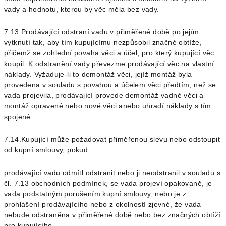
vady a hodnotu, kterou by věc měla bez vady.
7.13.Prodávající odstraní vadu v přiměřené době po jejím
vytknutí tak, aby tím kupujícímu nezpůsobil značné obtíže,
přičemž se zohlední povaha věci a účel, pro který kupující věc
koupil. K odstranění vady převezme prodávající věc na vlastní
náklady. Vyžaduje-li to demontáž věci, jejíž montáž byla
provedena v souladu s povahou a účelem věci předtím, než se
vada projevila, prodávající provede demontáž vadné věci a
montáž opravené nebo nové věci anebo uhradí náklady s tím
spojené
.
7.14.Kupující může požadovat přiměřenou slevu nebo odstoupit
od kupní smlouvy, pokud:
prodávající vadu odmítl odstranit nebo ji neodstranil v souladu s
čl.
7.13
obchodních podmínek,
se vada projeví opakovaně,
je
vada podstatným porušením kupní smlouvy, nebo
je z
prohlášení prodávajícího nebo z okolností zjevné, že vada
nebude odstraněna v přiměřené době nebo bez značných obtíží
pro kupujícího.