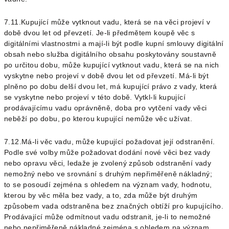
7.11.Kupující může vytknout vadu, která se na věci projeví v
době dvou let od převzetí. Je-li předmětem koupě věc s
digitálními vlastnostmi a mají-li být podle kupní smlouvy digitální
obsah nebo služba digitálního obsahu poskytovány soustavně
po určitou dobu, může kupující vytknout vadu, která se na nich
vyskytne nebo projeví v době dvou let od převzetí. Má-li být
plněno po dobu delší dvou let, má kupující právo z vady, která
se vyskytne nebo projeví v této době. Vytkl-li kupující
prodávajícímu vadu oprávněně, doba pro vytčení vady věci
neběží po dobu, po kterou kupující nemůže věc užívat.
7.12.Má-li věc vadu, může kupující požadovat její odstranění.
Podle své volby může požadovat dodání nové věci bez vady
nebo opravu věci, ledaže je zvolený způsob odstranění vady
nemožný nebo ve srovnání s druhým nepřiměřeně nákladný;
to se posoudí zejména s ohledem na význam vady, hodnotu,
kterou by věc měla bez vady, a to, zda může být druhým
způsobem vada odstraněna bez značných obtíží pro kupujícího.
Prodávající může odmítnout vadu odstranit, je-li to nemožné
nebo nepřiměřeně nákladné zejména s ohledem na význam