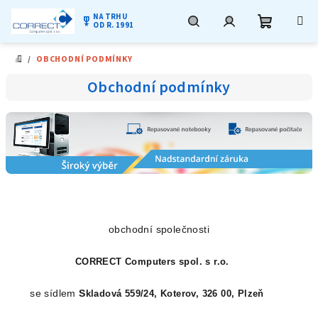
NA TRHU
military_tech
OD R. 1991
Nákupní
Hledat
Přihlášení
Přejít
/
OBCHODNÍ PODMÍNKY
na
DOMŮ
obsah
košík
Obchodní podmínky
obchodní společnosti
CORRECT Computers spol. s r.o.
se sídlem
S
kladová 559/24, Koterov, 326 00, Plzeň