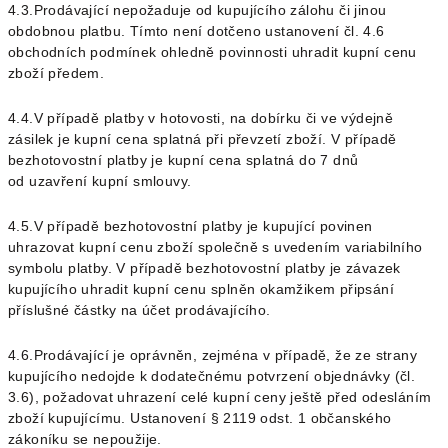
4.3.Prodávající nepožaduje od kupujícího zálohu či jinou
obdobnou platbu.
Tímto není dotčeno ustanovení čl.
4.6
obchodních podmínek ohledně povinnosti uhradit kupní cenu
zboží předem.
4.4.V případě platby v hotovosti, na dobírku či ve výdejně
zásilek je kupní cena splatná při převzetí zboží. V případě
bezhotovostní platby je kupní cena splatná do 7 dnů
od uzavření kupní smlouvy.
4.5.V případě bezhotovostní platby je kupující povinen
uhrazovat kupní cenu zboží společně s uvedením variabilního
symbolu platby. V případě bezhotovostní platby je závazek
kupujícího uhradit kupní cenu splněn okamžikem připsání
příslušné částky na účet prodávajícího.
4.6.Prodávající je oprávněn, zejména v případě, že ze strany
kupujícího nedojde k dodatečnému potvrzení objednávky (čl.
3.6
), požadovat uhrazení celé kupní ceny ještě před odesláním
zboží kupujícímu. Ustanovení § 2119 odst. 1 občanského
zákoníku se nepoužije.