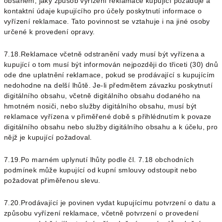
obsahem, jaký způsob vyřízení reklamace kupující požaduje a
kontaktní údaje kupujícího pro účely poskytnutí informace o
vyřízení reklamace. Tato povinnost se vztahuje i na jiné osoby
určené k provedení opravy.
7.18.Reklamace včetně odstranění vady musí být vyřízena a
kupující o tom musí být informován nejpozději do třiceti (30) dnů
ode dne uplatnění reklamace, pokud se prodávající s kupujícím
nedohodne na delší lhůtě. Je-li předmětem závazku poskytnutí
digitálního obsahu, včetně digitálního obsahu dodaného na
hmotném nosiči, nebo služby digitálního obsahu, musí být
reklamace vyřízena v přiměřené době s přihlédnutím k povaze
digitálního obsahu nebo služby digitálního obsahu a k účelu, pro
nějž je kupující požadoval.
7.19.Po marném uplynutí lhůty podle čl.
7.18
obchodních
podmínek může kupující od kupní smlouvy odstoupit nebo
požadovat přiměřenou slevu.
7.20.Prodávající je povinen vydat kupujícímu potvrzení o datu a
způsobu vyřízení reklamace, včetně potvrzení o provedení