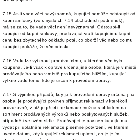
7.15.Je-li vada věci nevýznamná, kupující nemůže odstoupit od
kupní smlouvy (ve smyslu čl.
7.14
obchodních podmínek);
má se za to, že vada věci není nevýznamná.
Odstoupí-li
kupující od kupní smlouvy, prodávající vrátí kupujícímu kupní
cenu bez zbytečného odkladu poté, co obdrží věc nebo co mu
kupující prokáže, že věc odeslal.
7.16.Vadu lze vytknout prodávajícímu, u kterého věc byla
koupena. Je-li však k opravě určena jiná osoba, která je v místě
prodávajícího nebo v místě pro kupujícího bližším, kupující
vytkne vadu tomu, kdo je určen k provedení opravy.
7.17.S výjimkou případů, kdy je k provedení opravy určena jiná
osoba, je prodávající povinen přijmout reklamaci v kterékoli
provozovně, v níž je přijetí reklamace možné s ohledem na
sortiment prodávaných výrobků nebo poskytovaných služeb,
případně i ve svém sídle. Prodávající je povinen kupujícímu
vydat při uplatnění reklamace písemné potvrzení, ve kterém
uvede datum, kdy kupující reklamaci uplatnil, co je jejím