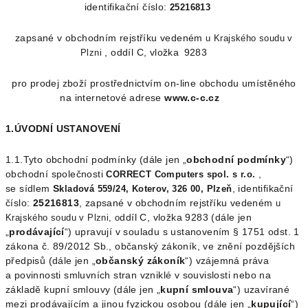
identifikační číslo:
25216813
zapsané v obchodním rejstříku vedeném
u Krajského soudu v
, oddíl C, vložka 9283
Plzni
pro prodej zboží prostřednictvím on-line obchodu umístěného
na internetové adrese
www.c-c.cz
1.ÚVODNÍ USTANOVENÍ
1.1.Tyto obchodní podmínky (dále jen „
obchodní podmínky
“)
obchodní společnosti
,
CORRECT Computers spol. s r.o.
se sídlem
S
, identifikační
kladová 559/24, Koterov, 326 00, Plzeň
číslo:
25216813
, zapsané v obchodním rejstříku vedeném
u
ddíl C, vložka 9283 (dále jen
Krajského soudu v Plzni,
o
„
prodávající
“) upravují v souladu s ustanovením § 1751 odst. 1
zákona č. 89/2012 Sb., občanský zákoník, ve znění pozdějších
předpisů (dále jen „
občanský zákoník
“) vzájemná práva
a povinnosti smluvních stran vzniklé v souvislosti nebo na
základě kupní smlouvy (dále jen „
kupní smlouva
“) uzavírané
mezi prodávajícím a jinou fyzickou osobou (dále jen „
kupující
“)