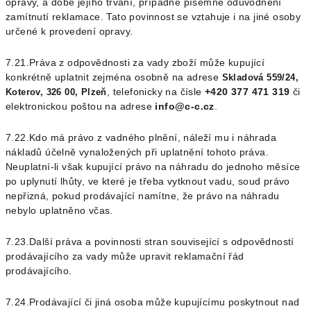
opravy, a době jejího trvání, případně písemné odůvodnění
zamítnutí reklamace. Tato povinnost se vztahuje i na jiné osoby
určené k provedení opravy.
7.21.Práva z odpovědnosti za vady zboží může kupující
konkrétně uplatnit zejména osobně na adrese
Skladová 559/24,
, telefonicky na čísle
+420 377 471 319
či
Koterov, 326 00, Plzeň
elektronickou poštou na adrese
info@c-c.cz
.
7.22.Kdo má právo z vadného plnění, náleží mu i náhrada
nákladů účelně vynaložených při uplatnění tohoto práva.
Neuplatní-li však kupující právo na náhradu do jednoho měsíce
po uplynutí lhůty, ve které je třeba vytknout vadu, soud právo
nepřizná, pokud prodávající namítne, že právo na náhradu
nebylo uplatněno včas.
7.23.Další práva a povinnosti stran související s odpovědností
prodávajícího za vady může upravit reklamační řád
prodávajícího.
7.24.Prodávající či jiná osoba může kupujícímu poskytnout nad