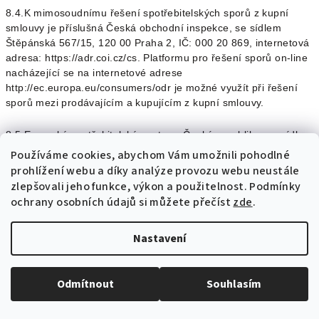
8.4.K mimosoudnímu řešení spotřebitelských sporů z kupní
smlouvy je příslušná Česká obchodní inspekce, se sídlem
Štěpánská 567/15, 120 00 Praha 2, IČ: 000 20 869, internetová
adresa: https://adr.coi.cz/cs.
Platformu pro řešení sporů on-line
nacházející se na internetové adrese
http://ec.europa.eu/consumers/odr je možné využít při řešení
sporů mezi prodávajícím a kupujícím z kupní smlouvy.
8.5.Evropské spotřebitelské centrum Česká republika, se sídlem
Štěpánská 567/15, 120 00 Praha 2, internetová adresa:
Používáme cookies, abychom Vám umožnili pohodlné
http://www.evropskyspotrebitel.cz je kontaktním místem podle
prohlížení webu a díky analýze provozu webu neustále
Nařízení Evropského parlamentu a Rady (EU) č. 524/2013 ze
zlepšovali jeho funkce, výkon a použitelnost.
Podmínky
dne 21. května 2013 o řešení spotřebitelských sporů on-line
ochrany osobních údajů si můžete přečíst
zde
.
a o změně nařízení (ES) č. 2006/2004 a směrnice 2009/22/ES
(nařízení o řešení spotřebitelských sporů on-line).
Nastavení
8.6.Kupující se může obrátit se stížností na orgán dohledu nebo
státního dozoru. Prodávající je oprávněn k prodeji zboží na
Odmítnout
Souhlasím
základě živnostenského oprávnění. Živnostenskou kontrolu
provádí v rámci své působnosti příslušný živnostenský úřad.
Dozor nad oblastí ochrany osobních údajů vykonává Úřad pro