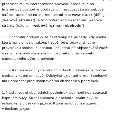
prostřednictvím internetového obchodu prodávajícího.
Internetový obchod je prodávajícím provozován na webové
stránce umístěné na internetové adrese
www.c-c.cz
(dále jen
„
webová stránka
“), a to prostřednictvím rozhraní webové
stránky (dále jen „
webové rozhraní obchodu
“).
1.2.Obchodní podmínky se nevztahují na případy, kdy osoba,
která má v úmyslu nakoupit zboží od prodávajícího, je
právnickou osobou či osobou, jež jedná při objednávání zboží
v rámci své podnikatelské činnosti nebo v rámci svého
samostatného výkonu povolání.
1.3.Ustanovení odchylná od obchodních podmínek je možné
sjednat v kupní smlouvě. Odchylná ujednání v kupní smlouvě
mají přednost před ustanoveními obchodních podmínek.
1.4.Ustanovení obchodních podmínek jsou nedílnou součástí
kupní smlouvy. Kupní smlouva a obchodní podmínky jsou
vyhotoveny v českém jazyce. Kupní smlouvu lze uzavřít
v českém jazyce.