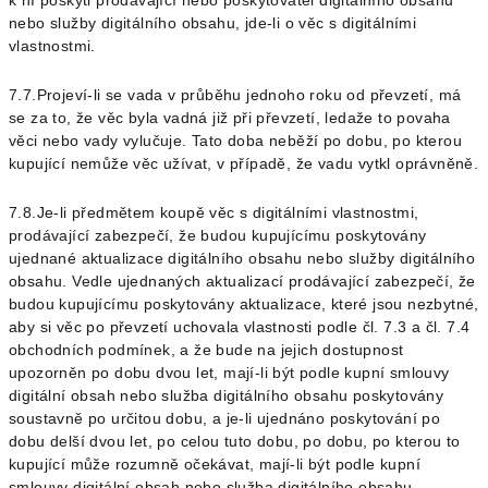
nebo služby digitálního obsahu, jde-li o věc s digitálními
vlastnostmi.
7.7.Projeví-li se vada v průběhu jednoho roku od převzetí, má
se za to, že věc byla vadná již při převzetí, ledaže to povaha
věci nebo vady vylučuje. Tato doba neběží po dobu, po kterou
kupující nemůže věc užívat, v případě, že vadu vytkl oprávněně.
7.8.Je-li předmětem koupě věc s digitálními vlastnostmi,
prodávající zabezpečí, že budou kupujícímu poskytovány
ujednané aktualizace digitálního obsahu nebo služby digitálního
obsahu. Vedle ujednaných aktualizací prodávající zabezpečí, že
budou kupujícímu poskytovány aktualizace, které jsou nezbytné,
aby si věc po převzetí uchovala vlastnosti podle čl.
7.3
a čl.
7.4
obchodních podmínek, a že bude na jejich dostupnost
upozorněn
po dobu dvou let, mají-li být podle kupní smlouvy
digitální obsah nebo služba digitálního obsahu poskytovány
soustavně po určitou dobu, a je-li ujednáno poskytování po
dobu delší dvou let, po celou tuto dobu,
po dobu, po kterou to
kupující může rozumně očekávat, mají-li být podle kupní
smlouvy digitální obsah nebo služba digitálního obsahu