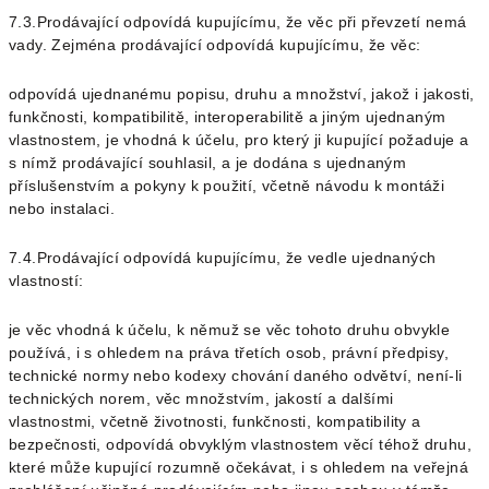
7.3.Prodávající odpovídá kupujícímu, že věc při převzetí nemá
vady. Zejména prodávající odpovídá kupujícímu, že věc:
odpovídá ujednanému popisu, druhu a množství, jakož i jakosti,
funkčnosti, kompatibilitě, interoperabilitě a jiným ujednaným
vlastnostem,
je vhodná k účelu, pro který ji kupující požaduje a
s nímž prodávající souhlasil, a
je dodána s ujednaným
příslušenstvím a pokyny k použití, včetně návodu k montáži
nebo instalaci.
7.4.Prodávající odpovídá kupujícímu, že vedle ujednaných
vlastností:
je věc vhodná k účelu, k němuž se věc tohoto druhu obvykle
používá, i s ohledem na práva třetích osob, právní předpisy,
technické normy nebo kodexy chování daného odvětví, není-li
technických norem,
věc množstvím, jakostí a dalšími
vlastnostmi, včetně životnosti, funkčnosti, kompatibility a
bezpečnosti, odpovídá obvyklým vlastnostem věcí téhož druhu,
které může kupující rozumně očekávat, i s ohledem na veřejná