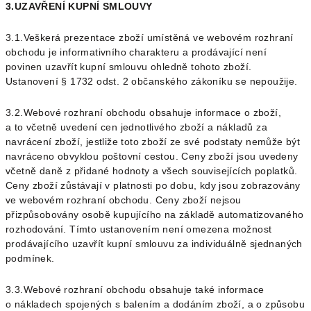
3.UZAVŘENÍ KUPNÍ SMLOUVY
3.1.Veškerá prezentace zboží umístěná ve webovém rozhraní
obchodu je informativního charakteru a prodávající není
povinen uzavřít kupní smlouvu ohledně tohoto zboží.
Ustanovení § 1732 odst. 2 občanského zákoníku se nepoužije.
3.2.Webové rozhraní obchodu obsahuje informace o zboží,
a to včetně uvedení cen jednotlivého zboží a nákladů za
navrácení zboží, jestliže toto zboží ze své podstaty nemůže být
navráceno obvyklou poštovní cestou
. Ceny zboží jsou uvedeny
včetně daně z přidané hodnoty a všech souvisejících poplatků
.
Ceny zboží zůstávají v platnosti po dobu, kdy jsou zobrazovány
ve webovém rozhraní obchodu.
Ceny zboží nejsou
přizpůsobovány osobě kupujícího na základě automatizovaného
rozhodování.
Tímto ustanovením není omezena možnost
prodávajícího uzavřít kupní smlouvu za individuálně sjednaných
podmínek.
3.3.Webové rozhraní obchodu obsahuje také informace
o nákladech spojených s balením a dodáním zboží,
a o způsobu