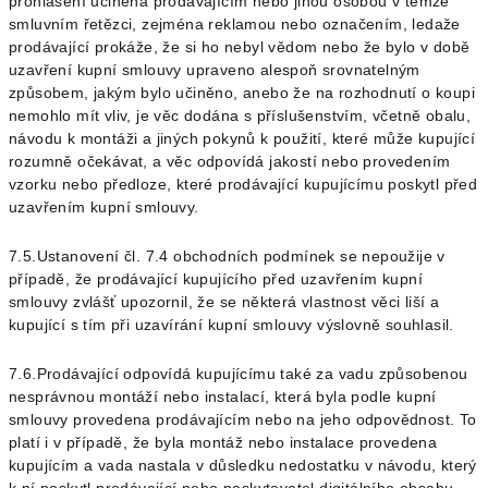
prohlášení učiněná prodávajícím nebo jinou osobou v témže
smluvním řetězci, zejména reklamou nebo označením, ledaže
prodávající prokáže, že si ho nebyl vědom nebo že bylo v době
uzavření kupní smlouvy upraveno alespoň srovnatelným
způsobem, jakým bylo učiněno, anebo že na rozhodnutí o koupi
nemohlo mít vliv,
je věc dodána s příslušenstvím, včetně obalu,
návodu k montáži a jiných pokynů k použití, které může kupující
rozumně očekávat, a
věc odpovídá jakostí nebo provedením
vzorku nebo předloze, které prodávající kupujícímu poskytl před
uzavřením kupní smlouvy.
7.5.Ustanovení čl.
7.4
obchodních podmínek se nepoužije v
případě, že prodávající kupujícího před uzavřením kupní
smlouvy zvlášť upozornil, že se některá vlastnost věci liší a
kupující s tím při uzavírání kupní smlouvy výslovně souhlasil.
7.6.Prodávající odpovídá kupujícímu také za vadu způsobenou
nesprávnou montáží nebo instalací, která byla podle kupní
smlouvy provedena prodávajícím nebo na jeho odpovědnost. To
platí i v případě, že byla montáž nebo instalace provedena
kupujícím a vada nastala v důsledku nedostatku v návodu, který
k ní poskytl prodávající nebo poskytovatel digitálního obsahu