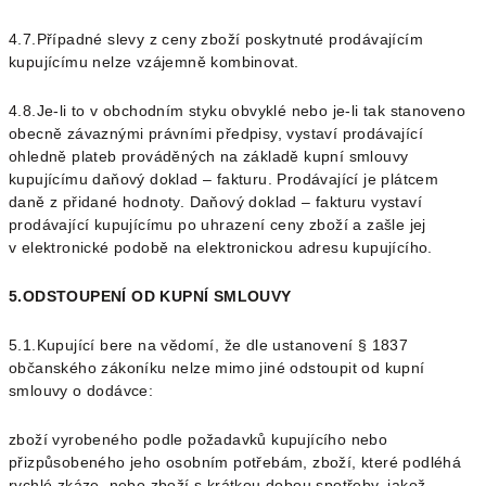
4.7.Případné slevy z ceny zboží poskytnuté prodávajícím
kupujícímu nelze vzájemně kombinovat.
4.8.Je-li to v obchodním styku obvyklé nebo je-li tak stanoveno
obecně závaznými právními předpisy, vystaví prodávající
ohledně plateb prováděných na základě kupní smlouvy
kupujícímu daňový doklad – fakturu. Prodávající je plátcem
daně z přidané hodnoty. Daňový doklad – fakturu vystaví
prodávající kupujícímu po uhrazení ceny zboží a zašle jej
v elektronické podobě na elektronickou adresu kupujícího.
5.ODSTOUPENÍ OD KUPNÍ SMLOUVY
5.1.Kupující bere na vědomí, že dle ustanovení § 1837
občanského zákoníku nelze mimo jiné odstoupit od kupní
smlouvy o dodávce:
zboží vyrobeného podle požadavků kupujícího nebo
přizpůsobeného jeho osobním potřebám,
zboží, které podléhá
rychlé zkáze, nebo zboží s krátkou dobou spotřeby, jakož