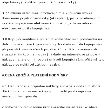
objednávky (například písemně či telefonicky).
3.7.Smluvní vztah mezi prodávajícím a kupujícím vzniká
doručením přijetí objednávky (akceptací), jež je prodávajícím
zasláno kupujícímu elektronickou poštou, a to na adresu
elektronické pošty kupujícího.
3.8.Kupující souhlasí s použitím komunikačních prostředků na
dálku při uzavírání kupní smlouvy. Náklady vzniklé kupujícímu
při použití komunikačních prostředků na dálku v souvislosti
s uzavřením kupní smlouvy (náklady na internetové připojení,
náklady na telefonní hovory) si hradí kupující sám, přičemž tyto
náklady se neliší od základní sazby.
4.
CENA ZBOŽÍ A PLATEBNÍ PODMÍNKY
4.1.Cenu zboží a případné náklady spojené s dodáním zboží
dle kupní smlouvy může kupující uhradit prodávajícímu
následujícími způsoby:
v hotovosti v provozovně prodávajícího na adrese
Skladová