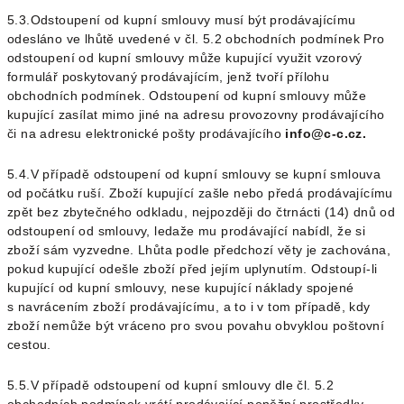
5.3.Odstoupení od kupní smlouvy musí být prodávajícímu
odesláno ve lhůtě uvedené v čl.
5.2
obchodních podmínek Pro
odstoupení od kupní smlouvy může kupující využit vzorový
formulář poskytovaný prodávajícím, jenž tvoří přílohu
obchodních podmínek.
Odstoupení od kupní smlouvy může
kupující zasílat mimo jiné na adresu provozovny prodávajícího
či na adresu elektronické pošty prodávajícího
info@c-c.cz
.
5.4.V případě odstoupení od kupní smlouvy se kupní smlouva
od počátku ruší. Zboží kupující zašle nebo předá prodávajícímu
zpět bez zbytečného odkladu, nejpozději do čtrnácti (14) dnů od
odstoupení od smlouvy, ledaže mu prodávající nabídl, že si
zboží sám vyzvedne. Lhůta podle předchozí věty je zachována,
pokud kupující odešle zboží před jejím uplynutím. Odstoupí-li
kupující od kupní smlouvy, nese kupující náklady spojené
s navrácením zboží prodávajícímu, a to i v tom případě, kdy
zboží nemůže být vráceno pro svou povahu obvyklou poštovní
cestou.
5.5.V případě odstoupení od kupní smlouvy dle čl.
5.2
obchodních podmínek vrátí prodávající peněžní prostředky