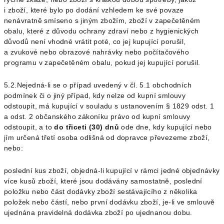
i zboží, které bylo po dodání vzhledem ke své povaze
nenávratně smíseno s jiným zbožím,
zboží v zapečetěném
obalu, které z důvodu ochrany zdraví nebo z hygienických
důvodů není vhodné vrátit poté, co jej kupující porušil,
a
zvukové nebo obrazové nahrávky nebo počítačového
programu v zapečetěném obalu, pokud jej kupující porušil.
5.2.Nejedná-li se o případ uvedený v čl.
5.1
obchodních
podmínek či o jiný případ, kdy nelze od kupní smlouvy
odstoupit, má kupující v souladu s ustanovením § 1829 odst. 1
a odst. 2 občanského zákoníku právo od kupní smlouvy
odstoupit, a to
do třiceti (30) dnů
ode dne, kdy kupující nebo
jím určená třetí osoba odlišná od dopravce převezeme zboží,
nebo:
poslední kus zboží, objedná-li kupující v rámci jedné objednávky
více kusů zboží, které jsou dodávány samostatně,
poslední
položku nebo část dodávky zboží sestávajícího z několika
položek nebo částí, nebo
první dodávku zboží, je-li ve smlouvě
ujednána pravidelná dodávka zboží po ujednanou dobu.