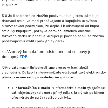
kupujícím.
5.8.Je-li společně se zbožím poskytnut kupujícímu dárek, je
darovací smlouva mezi prodávajícím a kupujícím uzavřena
s rozvazovací podmínkou, že dojde-li k odstoupení od kupní
smlouvy kupujícím, pozbývá darovací smlouva ohledně
takového dárku účinnosti a kupující je povinen spolu se zbožím
prodávajícímu vrátit i poskytnutý dárek.
5.9.
Vzor
ový formulář
pro odstoupení od smlouvy je
dostupný
ZDE.
💡Pro vaše maximální pohodlí jsme proces vrácení zboží
zjednodušili. Od kupní smlouvy můžete odstoupit také elektronicky
přímo na našem e-shopu následujícím způsobem:
Z informačního e-mailu:
V informačním e-mailu týkajícím se
vaší objednávky naleznete přímý odkaz, který vás po kliknutí
přesměruje do správy vaší objednávky.