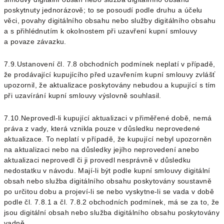
poskytnuty jednorázově; to se posoudí podle druhu a účelu
věci, povahy digitálního obsahu nebo služby digitálního obsahu
a s přihlédnutím k okolnostem při uzavření kupní smlouvy
a povaze závazku.
7.9.Ustanovení čl.
7.8
obchodních podmínek neplatí v případě,
že prodávající kupujícího před uzavřením kupní smlouvy zvlášť
upozornil, že aktualizace poskytovány nebudou a kupující s tím
při uzavírání kupní smlouvy výslovně souhlasil.
7.10.Neprovedl-li kupující aktualizaci v přiměřené době, nemá
práva z vady, která vznikla pouze v důsledku neprovedené
aktualizace. To neplatí v případě, že kupující nebyl upozorněn
na aktualizaci nebo na důsledky jejího neprovedení anebo
aktualizaci neprovedl či ji provedl nesprávně v důsledku
nedostatku v návodu. Mají-li být podle kupní smlouvy digitální
obsah nebo služba digitálního obsahu poskytovány soustavně
po určitou dobu a projeví-li se nebo vyskytne-li se vada v době
podle čl.
7.8.1
a čl.
7.8.2
obchodních podmínek, má se za to, že
jsou digitální obsah nebo služba digitálního obsahu poskytovány
vadně.