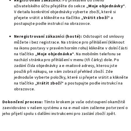
Registrovaní zákazníci:
Po přihlášení do svého
uživatelského účtu přejděte do sekce
„Moje objednávky“
.
V detailu konkrétní objednávky vyberte zboží, které si
přejete vrátit a klikněte na tlačítko
„Vrátit zboží“
a
postupujte podle instrukcí na obrazovce.
Neregistrovaní zákazníci (hosté):
Odstoupit od smlouvy
můžete i bez registrace. Na stránce pro přihlášení (kliknout
na ikonu postavy v pravém horním rohu) klikněte v dolní části
na tlačítko
„Moje objednávka“
. Na mobilním telefonu se
nachází stránka pro přihlášení v menu (tři čárky) dole. Po
zadání čísla objednávky a e-mailové adresy, kterou jste
použili při nákupu, se vám zobrazí přehled zboží. Zde
jednoduše vyberte položky, které si přejete vrátit a klikněte
na tlačítko
„Vrátit zboží“
a postupujte podle instrukcí na
obrazovce.
Dokončení procesu:
Tímto krokem je vaše odstoupení okamžitě
zaevidováno v našem systému a na e-mail vám zašleme potvrzení o
jeho přijetí spolu s dalšími instrukcemi pro zaslání zboží zpět.