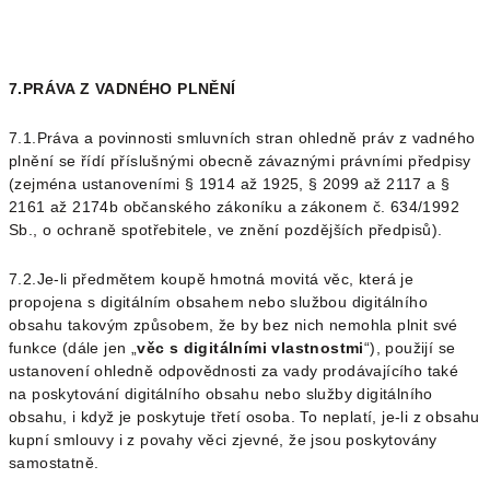
7.PRÁVA Z VADNÉHO PLNĚNÍ
7.1.Práva a povinnosti smluvních stran ohledně práv z vadného
plnění se řídí příslušnými obecně závaznými právními předpisy
(zejména ustanoveními § 1914 až 1925, § 2099 až 2117 a §
2161 až 2174b občanského zákoníku a zákonem č. 634/1992
Sb., o ochraně spotřebitele, ve znění pozdějších předpisů).
7.2.Je-li předmětem koupě hmotná movitá věc, která je
propojena s digitálním obsahem nebo službou digitálního
obsahu takovým způsobem, že by bez nich nemohla plnit své
funkce (dále jen „
věc s digitálními vlastnostmi
“), použijí se
ustanovení ohledně odpovědnosti za vady prodávajícího také
na poskytování digitálního obsahu nebo služby digitálního
obsahu, i když je poskytuje třetí osoba. To neplatí, je-li z obsahu
kupní smlouvy i z povahy věci zjevné, že jsou poskytovány
samostatně.