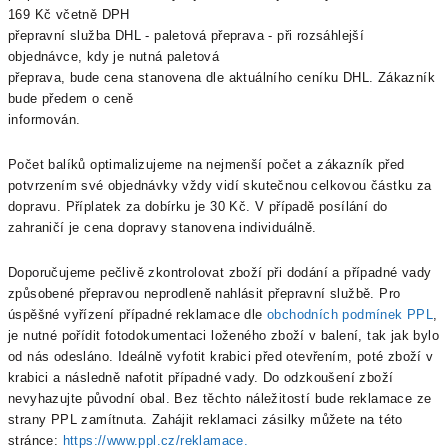
169 Kč včetně DPH
přepravní služba DHL - paletová přeprava - při rozsáhlejší
objednávce, kdy je nutná paletová
přeprava, bude cena stanovena dle aktuálního ceníku DHL. Zákazník
bude předem o ceně
informován.
Počet balíků optimalizujeme na nejmenší počet a zákazník před
potvrzením své objednávky vždy vidí skutečnou celkovou částku za
dopravu. Příplatek za dobírku je 30 Kč. V případě posílání do
zahraničí je cena dopravy stanovena individuálně.
Doporučujeme pečlivě zkontrolovat zboží při dodání a případné vady
způsobené přepravou neprodleně nahlásit přepravní službě. Pro
úspěšné vyřízení případné reklamace dle
obchodních podmínek PPL
,
je nutné pořídit fotodokumentaci loženého zboží v balení, tak jak bylo
od nás odesláno. Ideálně vyfotit krabici před otevřením, poté zboží v
krabici a následně nafotit případné vady. Do odzkoušení zboží
nevyhazujte původní obal. Bez těchto náležitostí bude reklamace ze
strany PPL zamítnuta. Zahájit reklamaci zásilky můžete na této
stránce:
https://www.ppl.cz/reklamace.