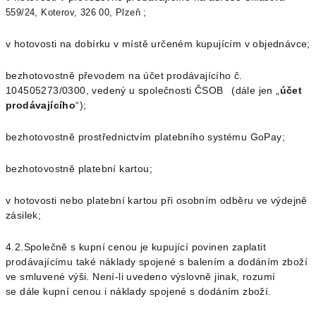
;
559/24, Koterov, 326 00, Plzeň
v hotovosti na dobírku v místě určeném kupujícím v objednávce;
bezhotovostně převodem na účet prodávajícího č.
104505273/0300, vedený u společnosti ČSOB (dále jen „
účet
prodávajícího
“);
bezhotovostně prostřednictvím platebního systému GoPay;
bezhotovostně platební kartou;
v hotovosti nebo platební kartou při osobním odběru ve výdejně
zásilek;
4.2.Společně s kupní cenou je kupující povinen zaplatit
prodávajícímu také náklady spojené s balením a dodáním zboží
ve smluvené výši. Není-li uvedeno výslovně jinak, rozumí
se dále kupní cenou i náklady spojené s dodáním zboží.