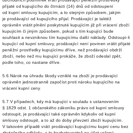
přijaté od kupujícího do čtrnácti (14) dnů od odstoupení
od kupní smlouvy kupujícím, a to stejným způsobem, jakým
je prodávající od kupujícího přijal. Prodávající je taktéž
oprávněn vrátit plnění poskytnuté kupujícím již při vrácení zboží
kupujícím či jiným způsobem, pokud s tím kupující bude
souhlasit a nevzniknou tím kupujícímu další náklady. Odstoupí-li
kupující od kupní smlouvy, prodávající není povinen vrátit přijaté
peněžní prostředky kupujícímu dříve, než prodávající obdrží
zboží, nebo než mu kupující prokáže, že zboží odeslal zpět,
podle toho, co nastane dříve.
5.6.Nárok na úhradu škody vzniklé na zboží je prodávající
oprávněn jednostranně započíst proti nároku kupujícího na
vrácení kupní ceny.
5.7.V případech, kdy má kupující v souladu s ustanovením
§ 1829 odst. 1 občanského zákoníku právo od kupní smlouvy
odstoupit, je prodávající také oprávněn kdykoliv od kupní
smlouvy odstoupit, a to až do doby převzetí zboží kupujícím.
V takovém případě vrátí prodávající kupujícímu kupní cenu bez
zbytečného odkladu, a to bezhotovostně na účet určený