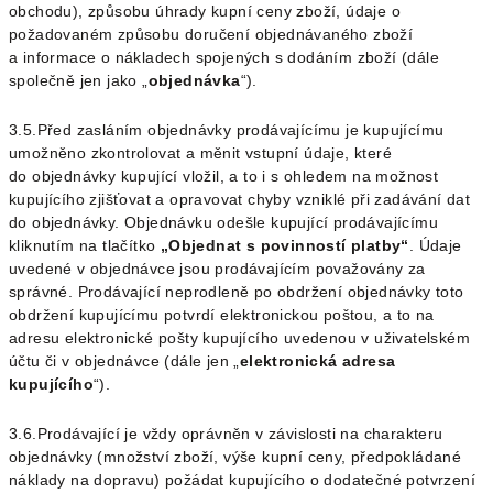
obchodu),
způsobu úhrady kupní ceny zboží, údaje o
požadovaném způsobu doručení objednávaného zboží
a
informace o nákladech spojených s dodáním zboží (dále
společně jen jako „
objednávka
“).
3.5.Před zasláním objednávky prodávajícímu je kupujícímu
umožněno zkontrolovat a měnit vstupní údaje, které
do objednávky kupující vložil, a to i s ohledem na možnost
kupujícího zjišťovat a opravovat chyby vzniklé při zadávání dat
do objednávky.
Objednávku odešle kupující prodávajícímu
kliknutím na tlačítko
„
Objednat s povinností platby
“
.
Údaje
uvedené v objednávce jsou prodávajícím považovány za
správné. Prodávající neprodleně po obdržení objednávky toto
obdržení kupujícímu potvrdí elektronickou poštou, a to na
adresu elektronické pošty kupujícího uvedenou v uživatelském
účtu či v objednávce
(dále jen „
elektronická adresa
kupujícího
“).
3.6.Prodávající je vždy oprávněn v závislosti na charakteru
objednávky (množství zboží, výše kupní ceny, předpokládané
náklady na dopravu) požádat kupujícího o dodatečné potvrzení