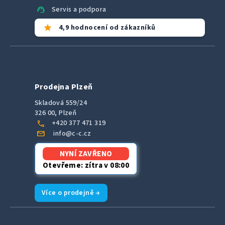
support_agent
Servis a podpora
star
4,9 hodnocení od zákazníků
Prodejna Plzeň
Skladová 559/24
326 00, Plzeň
call
+420 377 471 319
mail
info@c-c.cz
NYNÍ ZAVŘENO
Otevřeme: zítra v 08:00
Více o prodejně →