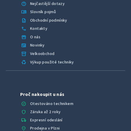
help
Nejčastější dotazy
menu_book
Slovník pojmů
description
Obchodní podmínky
call
Kontakty
storefront
O nás
newspaper
Novinky
inventory_2
Velkoobchod
recycling
Výkup použité techniky
Proč nakoupit u nás
verified
Otestováno technikem
shield
Záruka až 2 roky
local_shipping
Expresní odeslání
location_on
Prodejna v Plzni