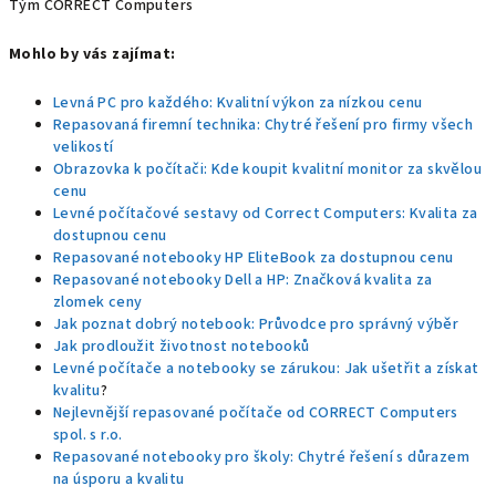
Tým CORRECT Computers
Mohlo by vás zajímat:
Levná PC pro každého: Kvalitní výkon za nízkou cenu
Repasovaná firemní technika: Chytré řešení pro firmy všech
velikostí
Obrazovka k počítači: Kde koupit kvalitní monitor za skvělou
cenu
Levné počítačové sestavy od Correct Computers: Kvalita za
dostupnou cenu
Repasované notebooky HP EliteBook za dostupnou cenu
Repasované notebooky Dell a HP: Značková kvalita za
zlomek ceny
Jak poznat dobrý notebook: Průvodce pro správný výběr
Jak prodloužit životnost notebooků
Levné počítače a notebooky se zárukou: Jak ušetřit a získat
kvalitu
?
Nejlevnější repasované počítače od CORRECT Computers
spol. s r.o.
Repasované notebooky pro školy: Chytré řešení s důrazem
na úsporu a kvalitu