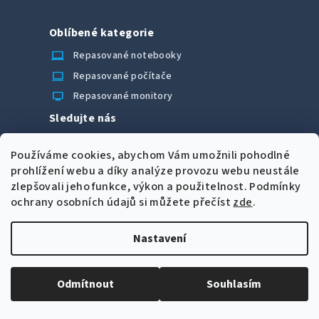
Oblíbené kategorie
laptop_chromebook
Repasované notebooky
computer
Repasované počítače
monitor
Repasované monitory
Sledujte nás
Facebook
Používáme cookies, abychom Vám umožnili pohodlné
Možnosti úhrady
prohlížení webu a díky analýze provozu webu neustále
zlepšovali jeho funkce, výkon a použitelnost.
Podmínky
ochrany osobních údajů si můžete přečíst
zde
.
Nastavení
Z
Copyright 2026
CORRECT Computers spol. s r.o.
. Všechna
á
práva vyhrazena.
Upravit nastavení cookies
Odmítnout
Souhlasím
p
Vytvořil Shoptet
a