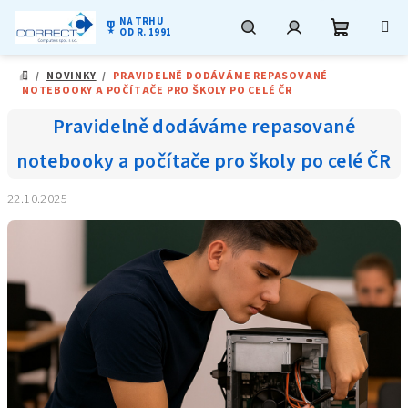
NA TRHU
military_tech
OD R. 1991
Nákupní
Hledat
Přihlášení
Přejít
/
NOVINKY
/
PRAVIDELNĚ DODÁVÁME REPASOVANÉ
na
DOMŮ
NOTEBOOKY A POČÍTAČE PRO ŠKOLY PO CELÉ ČR
obsah
košík
Pravidelně dodáváme repasované
notebooky a počítače pro školy po celé ČR
22.10.2025