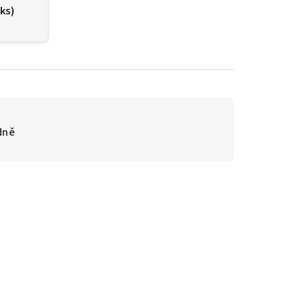
 ks)
dně