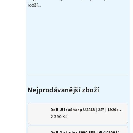
rozší...
Dell UltraSharp U2415 | 24" | 1920x1200 | 16:10 | IPS
2 390 Kč
Dell Optiplex 3090 SFF | i5-10500 | 16GB | 500GB SSD | Win 11