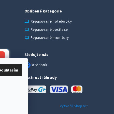
Oblíbené kategorie
laptop_chromebook
Repasované notebooky
computer
Repasované počítače
monitor
Repasované monitory
Sledujte nás
:00
Facebook
Souhlasím
Možnosti úhrady
Vytvořil Shoptet