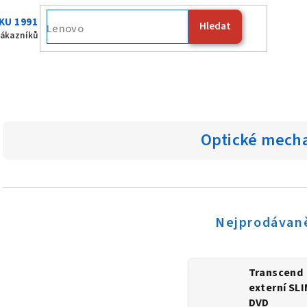
KU 1991
Hledat
Fuji
zákazníků
Optické mech
Nejprodávaně
Transcend
externí SL
DVD