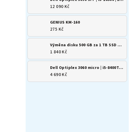
12 090 Kč
GENIUS KM-160
275 Kč
Výměna disku 500 GB za 1 TB SSD M.2 NVMe
1 840 Kč
Dell Optiplex 3060 micro | i5-8400T | 8GB | 256GB SSD | Win 11
4 690 Kč