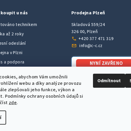
koupit u nás
Prodejna Plzeň
továno technikem
Skladová 559/24
326 00, Plzeň
ka až 2 roky
call
+420 377 471 319
esní odeslání
mail
info@c-c.cz
ejna v Plzni
is a podpora
NYNÍ ZAVŘENO
Otevřeme: Pondělí v 08
9 hodnocení od zákazníků
cookies, abychom Vám umožnili
Odmítnout
ohlížení webu a díky analýze provozu
le zlepšovali jeho funkce, výkon a
Více o prodejně →
st.
Podmínky ochrany osobních údajů si
číst
zde
.
í
šechna práva vyhrazena.
Upravit