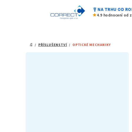
Přejít
military_tech
NA TRHU OD RO
na
star
4.9 hodnocení od 
obsah
/
PŘÍSLUŠENSTVÍ
/
OPTICKÉ MECHANIKY
DOMŮ
P
o
s
t
r
a
n