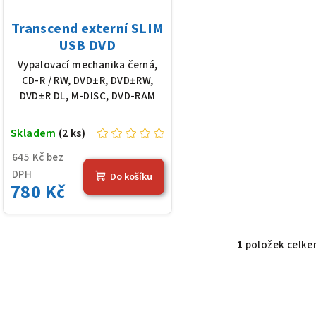
p
o
Transcend externí SLIM
r
d
USB DVD
o
Vypalovací mechanika černá,
u
CD-R / RW, DVD±R, DVD±RW,
d
k
DVD±R DL, M-DISC, DVD-RAM
u
t
Skladem
(2 ks)
k
ů
645 Kč bez
t
DPH
Do košíku
780 Kč
ů
1
položek celk
O
v
l
á