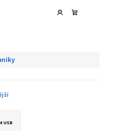
Přihlášení
Nákupní
košík
aniky
jší
IM USB