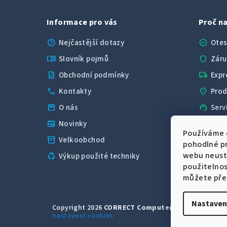
Informace pro vás
Proč na
help
verified
Nejčastější dotazy
Otes
menu_book
shield
Slovník pojmů
Záru
description
local_shipping
Obchodní podmínky
Expr
call
location_on
Kontakty
Prod
storefront
support_agent
O nás
Serv
newspaper
Novinky
star
4,
Používáme 
inventory_2
Velkoobchod
pohodlné pr
webu neustá
recycling
Výkup použité techniky
použitelno
můžete pře
Z
Nastaven
Copyright 2026
CORRECT Computers spol. s r.o.
. V
nastavení cookies
á