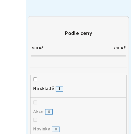
n
í
p
a
780
Kč
781
Kč
n
e
l
Na skladě
1
Akce
0
Novinka
0