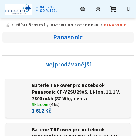
NA TRHU
military_tech
OD R. 1991
Nákupní
Hledat
Přihlášení
Přejít
/
PŘÍSLUŠENSTVÍ
/
BATERIE DO NOTEBOOKU
/
PANASONIC
na
DOMŮ
obsah
košík
Panasonic
Nejprodávanější
Baterie T6 Power pro notebook
Panasonic CF-VZSU29AS, Li-Ion, 11,1 V,
7800 mAh (87 Wh), černá
Skladem
(4 ks)
1 612 Kč
Baterie T6 Power pro notebook