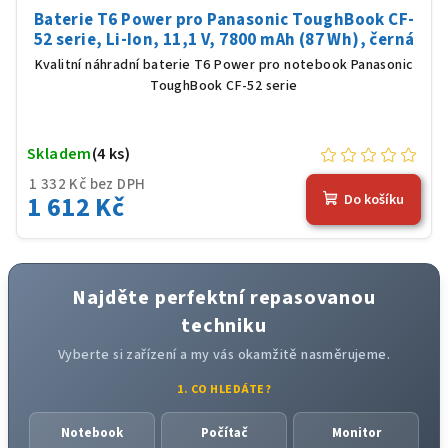
Baterie T6 Power pro Panasonic ToughBook CF-
52 serie, Li-Ion, 11,1 V, 7800 mAh (87 Wh), černá
Kvalitní náhradní baterie T6 Power pro notebook Panasonic
ToughBook CF-52 serie
Skladem
(4 ks)
1 332 Kč bez DPH
1 612 Kč
Do košíku
Najděte perfektní repasovanou
techniku
Vyberte si zařízení a my vás okamžitě nasměrujeme.
1. CO HLEDÁTE?
Notebook
Počítač
Monitor