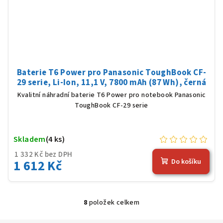
Baterie T6 Power pro Panasonic ToughBook CF-
29 serie, Li-Ion, 11,1 V, 7800 mAh (87 Wh), černá
Kvalitní náhradní baterie T6 Power pro notebook Panasonic
ToughBook CF-29 serie
Skladem
(4 ks)
1 332 Kč bez DPH
1 612 Kč
Do košíku
8
položek celkem
O
v