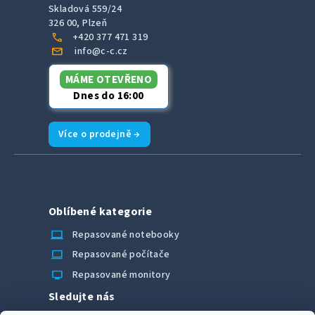
Skladová 559/24
326 00, Plzeň
call
+420 377 471 319
mail
info@c-c.cz
MÁME OTEVŘENO
Dnes do 16:00
Více o prodejně →
Oblíbené kategorie
laptop_chromebook
Repasované notebooky
computer
Repasované počítače
monitor
Repasované monitory
Sledujte nás