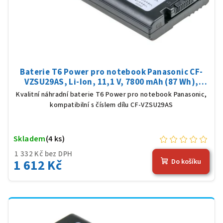
d
u
k
t
ů
Baterie T6 Power pro notebook Panasonic CF-
VZSU29AS, Li-Ion, 11,1 V, 7800 mAh (87 Wh),
černá
Kvalitní náhradní baterie T6 Power pro notebook Panasonic,
kompatibilní s číslem dílu CF-VZSU29AS
Skladem
(4 ks)
1 332 Kč bez DPH
1 612 Kč
Do košíku