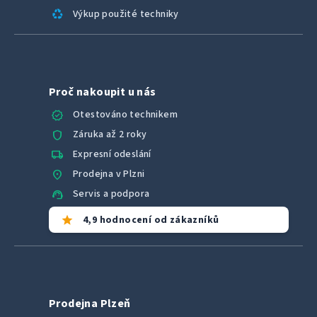
recycling
Výkup použité techniky
Proč nakoupit u nás
verified
Otestováno technikem
shield
Záruka až 2 roky
local_shipping
Expresní odeslání
location_on
Prodejna v Plzni
support_agent
Servis a podpora
star
4,9 hodnocení od zákazníků
Prodejna Plzeň