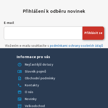
l
á
d
a
E-mail
c
í
Přihlásit se
p
r
Vložením e-mailu souhlasíte s
podmínkami ochrany osobních údajů
v
k
Informace pro vás
y
v
help
Nejčastější dotazy
ý
menu_book
Slovník pojmů
p
description
Obchodní podmínky
i
call
Kontakty
s
u
storefront
O nás
newspaper
Novinky
inventory_2
Velkoobchod