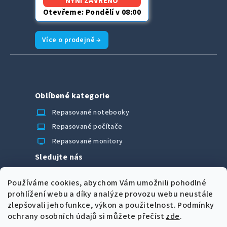
NYNÍ ZAVŘENO
Otevřeme: Pondělí v 08:00
Více o prodejně →
Oblíbené kategorie
laptop_chromebook
Repasované notebooky
computer
Repasované počítače
monitor
Repasované monitory
Sledujte nás
Facebook
Používáme cookies, abychom Vám umožnili pohodlné
Možnosti úhrady
prohlížení webu a díky analýze provozu webu neustále
zlepšovali jeho funkce, výkon a použitelnost.
Podmínky
ochrany osobních údajů si můžete přečíst
zde
.