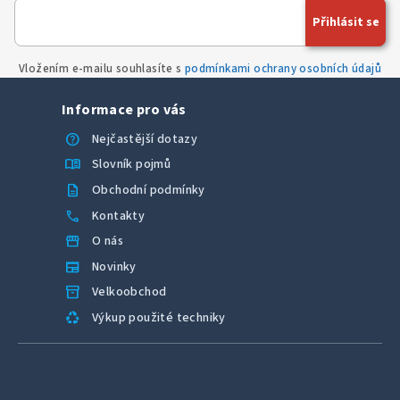
í
Přihlásit se
p
r
Vložením e-mailu souhlasíte s
podmínkami ochrany osobních údajů
v
k
Informace pro vás
y
v
help
Nejčastější dotazy
ý
menu_book
Slovník pojmů
p
description
Obchodní podmínky
i
call
Kontakty
s
u
storefront
O nás
newspaper
Novinky
inventory_2
Velkoobchod
recycling
Výkup použité techniky