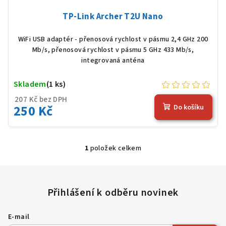
ů
TP-Link Archer T2U Nano
WiFi USB adaptér - přenosová rychlost v pásmu 2,4 GHz 200
Mb/s, přenosová rychlost v pásmu 5 GHz 433 Mb/s,
integrovaná anténa
Skladem
(1 ks)
207 Kč bez DPH
250 Kč
Do košíku
1
položek celkem
O
v
l
á
d
a
E-mail
c