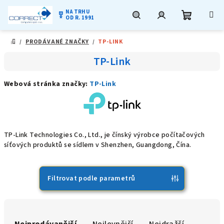
NA TRHU
military_tech
OD R. 1991
Nákupní
Hledat
Přihlášení
Přejít
/
PRODÁVANÉ ZNAČKY
/
TP-LINK
na
DOMŮ
obsah
košík
TP-Link
Webová stránka značky:
TP-Link
TP-Link Technologies Co., Ltd., je čínský výrobce počítačových
síťových produktů se sídlem v Shenzhen, Guangdong, Čína.
Filtrovat podle parametrů
Ř
a