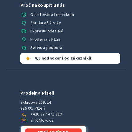
Proč nakoupit u nás
verified
Otestováno technikem
shield
Záruka až 2 roky
local_shipping
Expresní odeslání
location_on
Prodejna v Plzni
support_agent
Servis a podpora
star
4,9 hodnocení od zákazníků
Prodejna Plzeň
Skladová 559/24
326 00, Plzeň
call
+420 377 471 319
mail
info@c-c.cz