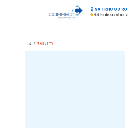
Přejít
military_tech
NA TRHU OD RO
na
star
4.9 hodnocení od 
obsah
/
TABLETY
DOMŮ
P
o
s
t
r
a
n