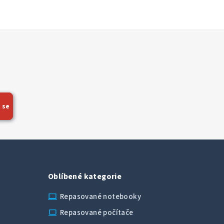
 se
Oblíbené kategorie
laptop_chromebook
Repasované notebooky
computer
Repasované počítače