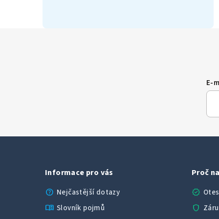
E-m
Informace pro vás
Proč na
help
verified
Nejčastější dotazy
Otes
menu_book
shield
Slovník pojmů
Záru