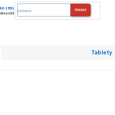
KU 1991
Hledat
F
zákazníků
Tablety