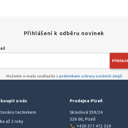
ail
Přihlásit
Vložením e-mailu souhlasíte s
podmínkami ochrany osobních údajů
koupit u nás
Prodejna Plzeň
továno technikem
Skladová 559/24
326 00, Plzeň
ka až 2 roky
call
+420 377 471 319