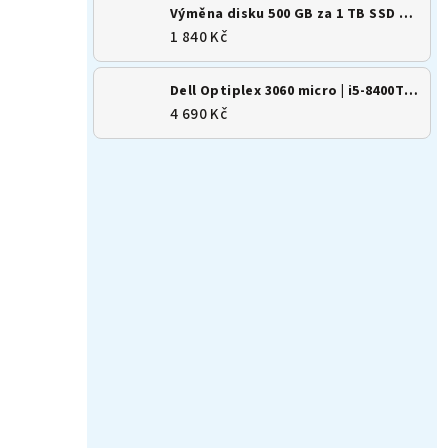
Výměna disku 500 GB za 1 TB SSD M.2 NVMe
1 840 Kč
Dell Optiplex 3060 micro | i5-8400T | 8GB | 256GB SSD | Win 11
4 690 Kč