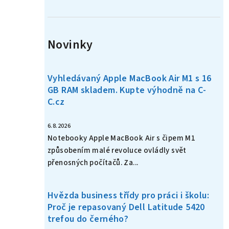
n
í
Novinky
p
a
Vyhledávaný Apple MacBook Air M1 s 16
n
GB RAM skladem. Kupte výhodně na C-
C.cz
e
l
6.8.2026
Notebooky Apple MacBook Air s čipem M1
způsobením malé revoluce ovládly svět
přenosných počítačů. Za...
Hvězda business třídy pro práci i školu:
Proč je repasovaný Dell Latitude 5420
trefou do černého?