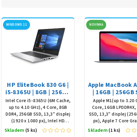
z
V
e
WINDOWS 11
NOVINKA
ý
n
p
í
i
p
s
r
p
o
HP EliteBook 830 G6 |
Apple MacBook Ai
r
d
i5-8365U | 8GB | 256GB
| 16GB | 256GB 
o
SSD | 13,3" FHD | Win
13,3" | macOS |
Intel Core i5-8365U (6M Cache,
Apple M1(up to 3.20 
u
11
Gray
up to 4.10 GHz), 4 Core, 8GB
Core, 16GB LPDDR4X,
d
k
DDR4, 256GB SSD, 13,3" displej
SSD, 13,3" displej (256
(1920 x 1080 px), Intel HD
px), Apple 7 Core Gra
u
t
Graphics 620, podsvícená
podsvícená klávesnic
Skladem
(5 ks)
Skladem
(1 ks)
k
klávesnice, Win 11 Pro
Tahoe, stav "A-