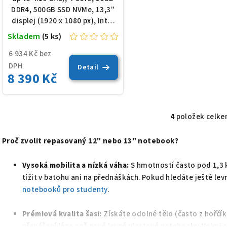
DDR4, 500GB SSD NVMe, 13,3"
displej (1920 x 1080 px), Intel
HD Graphics 620, podsvícená
Skladem
(5 ks)
klávesnice, Win 11 Pro
6 934 Kč bez
DPH
Detail
8 390 Kč
4
položek celk
O
v
Proč zvolit repasovaný 12" nebo 13" notebook?
l
á
Vysoká mobilita a nízká váha:
S hmotností často pod 1,3 
d
tížit v batohu ani na přednáškách. Pokud hledáte ještě levn
notebooků pro studenty
.
a
c
Prémiová kvalita šasi:
Získáte odolné tělo (často z hořčík
í
přenášení lépe než nové levné plastové notebooky. Velmi 