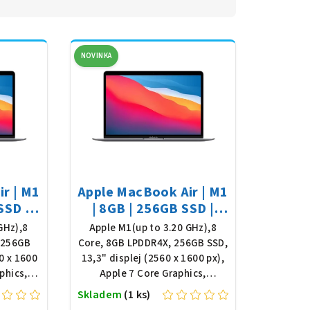
NOVINKA
r | M1
Apple MacBook Air | M1
SSD |
| 8GB | 256GB SSD |
 Space
13,3" | macOS | Space
GHz),8
Apple M1(up to 3.20 GHz),8
Gray
 256GB
Core, 8GB LPDDR4X, 256GB SSD,
0 x 1600
13,3" displej (2560 x 1600 px),
phics,
Apple 7 Core Graphics,
e, macOS
podsvícená klávesnice, macOS
Skladem
(1 ks)
"
Tahoe, stav "A-"