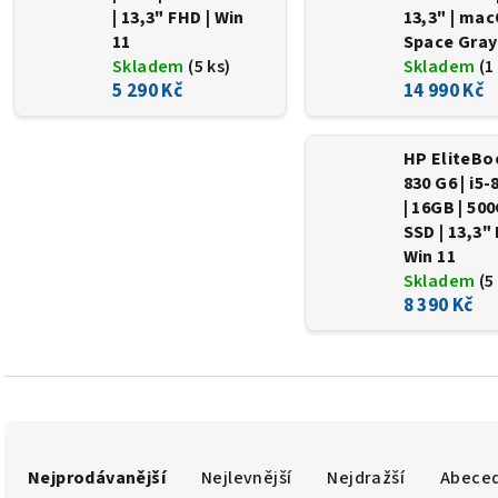
| 13,3" FHD | Win
13,3" | mac
11
Space Gray
Skladem
(5 ks)
Skladem
(1
5 290 Kč
14 990 Kč
HP EliteBo
830 G6 | i5
| 16GB | 50
SSD | 13,3" 
Win 11
Skladem
(5
8 390 Kč
Ř
Nejprodávanější
Nejlevnější
Nejdražší
Abece
a