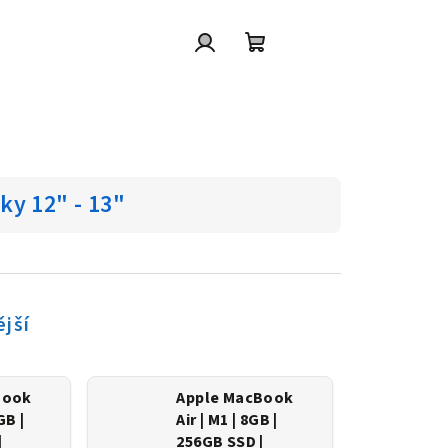
Přihlášení
Nákupní
košík
y 12" - 13"
jší
Book
Apple MacBook
GB |
Air | M1 | 8GB |
|
256GB SSD |