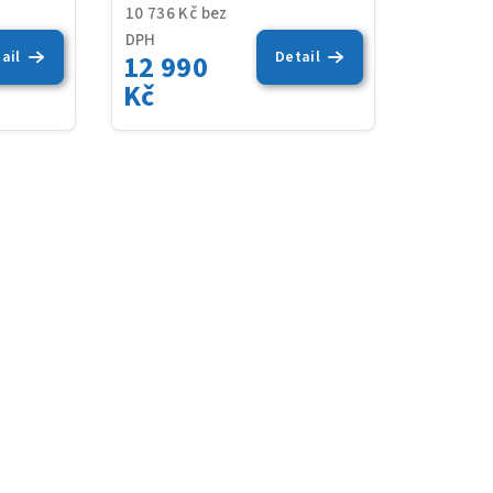
10 736 Kč bez
DPH
ail
Detail
12 990
Kč