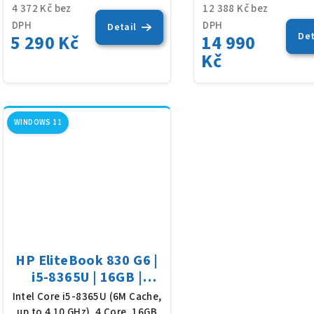
ů
4 372 Kč bez
12 388 Kč bez
t
DPH
DPH
Detail
Det
5 290 Kč
14 990
ů
Kč
WINDOWS 11
HP EliteBook 830 G6 |
i5-8365U | 16GB |
500GB SSD | 13,3" FHD
Intel Core i5-8365U (6M Cache,
| Win 11
up to 4.10 GHz), 4 Core, 16GB