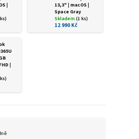
OS |
13,3" | macOS |
Space Gray
 ks)
Skladem
(1 ks)
12 990 Kč
ok
-8365U
0GB
FHD |
 ks)
dně