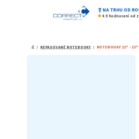
Přejít
military_tech
NA TRHU OD RO
na
star
4.9 hodnocení od 
obsah
/
REPASOVANÉ NOTEBOOKY
/
NOTEBOOKY 12" - 13"
DOMŮ
P
o
s
t
r
a
n