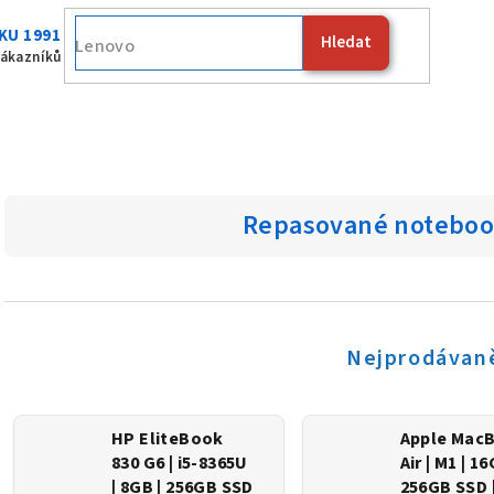
KU 1991
Hledat
Fujitsu
zákazníků
Repasované notebook
Nejprodávaně
HP EliteBook
Apple Mac
830 G6 | i5-8365U
Air | M1 | 16
| 8GB | 256GB SSD
256GB SSD 