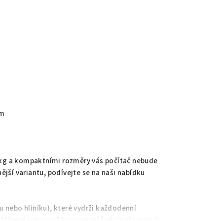
em
kg a kompaktními rozměry vás počítač nebude
ější variantu, podívejte se na naši nabídku
u nebo hliníku), které vydrží každodenní
oblíbené jsou např. kompaktní řady
Dell Latitude