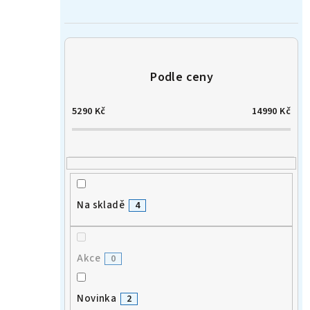
n
í
p
a
5290
Kč
14990
Kč
n
e
l
Na skladě
4
Akce
0
Novinka
2