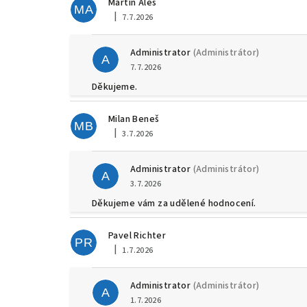
Martin Aleš
MA
e
|
7.7.2026
Hodnocení obchodu je 5 z 5 hvězdiček.
n
Administrator
(Administrátor)
A
í
7.7.2026
Děkujeme.
Milan Beneš
MB
|
3.7.2026
Hodnocení obchodu je 5 z 5 hvězdiček.
Administrator
(Administrátor)
A
3.7.2026
Děkujeme vám za udělené hodnocení.
Pavel Richter
PR
|
1.7.2026
Hodnocení obchodu je 5 z 5 hvězdiček.
Administrator
(Administrátor)
A
1.7.2026