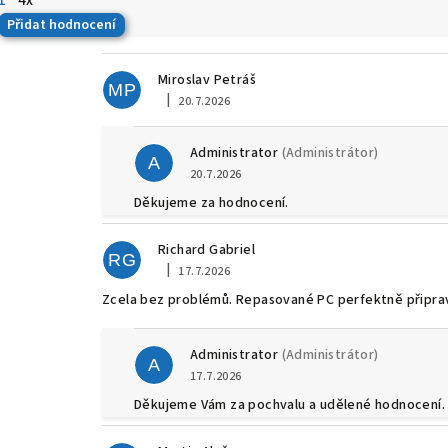
1
4x
Přidat hodnocení
V
Miroslav Petráš
ý
MP
|
20.7.2026
Hodnocení obchodu je 5 z 5 hvězdiček.
p
Administrator
(Administrátor)
A
i
20.7.2026
s
Děkujeme za hodnocení.
h
Richard Gabriel
RG
|
17.7.2026
Hodnocení obchodu je 5 z 5 hvězdiček.
o
Zcela bez problémů. Repasované PC perfektně připra
d
n
Administrator
(Administrátor)
A
17.7.2026
o
Děkujeme Vám za pochvalu a udělené hodnocení.
c