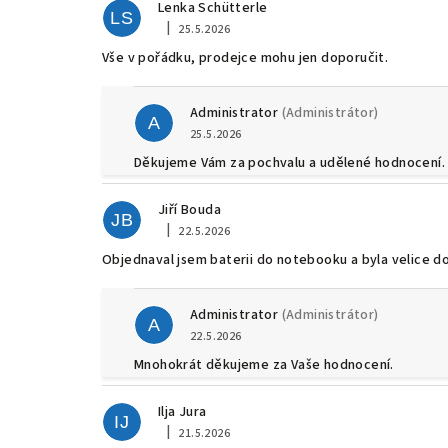
Lenka Schütterle
LS
|
25.5.2026
Hodnocení obchodu je 5 z 5 hvězdiček.
Vše v pořádku, prodejce mohu jen doporučit.
Administrator
(Administrátor)
A
25.5.2026
Děkujeme Vám za pochvalu a udělené hodnocení. P
Jiří Bouda
JB
|
22.5.2026
Hodnocení obchodu je 5 z 5 hvězdiček.
Objednaval jsem baterii do notebooku a byla velice do
Administrator
(Administrátor)
A
22.5.2026
Mnohokrát děkujeme za Vaše hodnocení.
Ilja Jura
IJ
|
21.5.2026
Hodnocení obchodu je 5 z 5 hvězdiček.