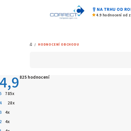
Přejít
military_tech
NA TRHU OD RO
na
star
4.9 hodnocení od 
obsah
/
HODNOCENÍ OBCHODU
DOMŮ
4,9
Průměrné
825 hodnocení
hodnocení
obchodu
je
5
785x
4,9
z
4
28x
5
hvězdiček.
3
4x
2
4x