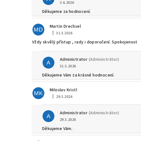
3.6.2026
Děkujeme za hodnocení.
Martin Drechsel
MD
|
31.5.2026
Hodnocení obchodu je 5 z 5 hvězdiček.
Vždy skvělý přístup , rady i doporučení. Spokojenost
Administrator
(Administrátor)
A
31.5.2026
Děkujeme Vám za krásné hodnocení.
Miloslav Kristl
MK
|
29.5.2026
Hodnocení obchodu je 5 z 5 hvězdiček.
Administrator
(Administrátor)
A
29.5.2026
Děkujeme Vám.