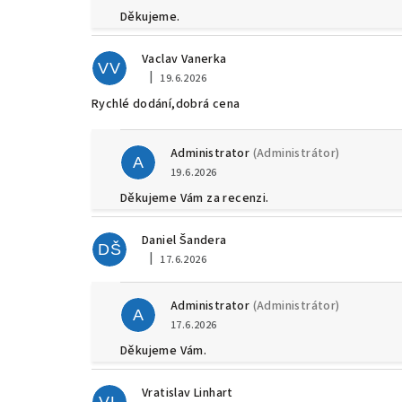
Děkujeme.
Vaclav Vanerka
VV
|
19.6.2026
Hodnocení obchodu je 5 z 5 hvězdiček.
Rychlé dodání,dobrá cena
Administrator
(Administrátor)
A
19.6.2026
Děkujeme Vám za recenzi.
Daniel Šandera
DŠ
|
17.6.2026
Hodnocení obchodu je 5 z 5 hvězdiček.
Administrator
(Administrátor)
A
17.6.2026
Děkujeme Vám.
Vratislav Linhart