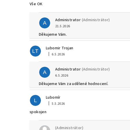
Vše OK
Administrator
(Administrátor)
A
21.5.2026
Děkujeme Vám.
Lubomir Trojan
LT
|
6.5.2026
Hodnocení obchodu je 5 z 5 hvězdiček.
Administrator
(Administrátor)
A
6.5.2026
Děkujeme Vám za udělené hodnocení.
Lubomír
L
|
5.5.2026
Hodnocení obchodu je 5 z 5 hvězdiček.
spokojen
(Administrátor)