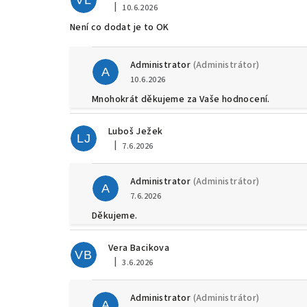
VL
|
10.6.2026
Hodnocení obchodu je 5 z 5 hvězdiček.
Není co dodat je to OK
Administrator
(Administrátor)
A
10.6.2026
Mnohokrát děkujeme za Vaše hodnocení.
Luboš Ježek
LJ
|
7.6.2026
Hodnocení obchodu je 5 z 5 hvězdiček.
Administrator
(Administrátor)
A
7.6.2026
Děkujeme.
Vera Bacikova
VB
|
3.6.2026
Hodnocení obchodu je 5 z 5 hvězdiček.
Administrator
(Administrátor)
A