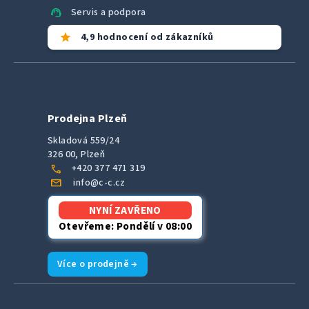
support_agent
Servis a podpora
star
4,9 hodnocení od zákazníků
Prodejna Plzeň
Skladová 559/24
326 00, Plzeň
call
+420 377 471 319
mail
info@c-c.cz
NYNÍ ZAVŘENO
Otevřeme: Pondělí v 08:00
Více o prodejně →