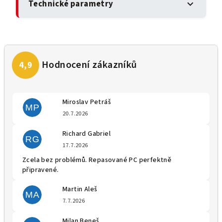
Technické parametry
expand_more
Miroslav Petráš
MP
Hodnocení obchodu je 5 z 5 
20.7.2026
Richard Gabriel
RG
Hodnocení obchodu je 5 z 5 
17.7.2026
Zcela bez problémů. Repasované PC perfektně
připravené.
Martin Aleš
MA
Hodnocení obchodu je 5 z 5 
7.7.2026
Milan Beneš