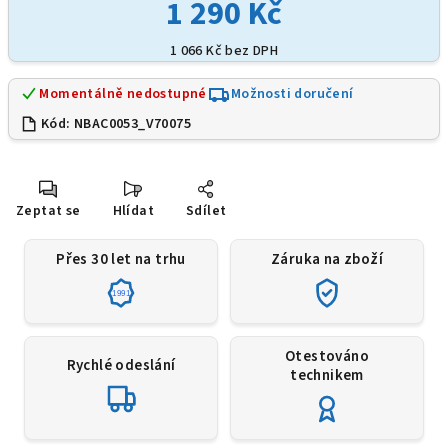
1 290 Kč
1 066 Kč bez DPH
Momentálně nedostupné
Možnosti doručení
Kód:
NBAC0053_V70075
Zeptat se
Hlídat
Sdílet
Přes 30 let na trhu
Záruka na zboží
1991
Otestováno
Rychlé odeslání
technikem