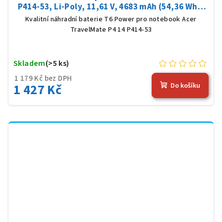
P414-53, Li-Poly, 11,61 V, 4683 mAh (54,36 Wh),
černá
Kvalitní náhradní baterie T6 Power pro notebook Acer
TravelMate P4 14 P414-53
Skladem
(>5 ks)
1 179 Kč bez DPH
1 427 Kč
Do košíku