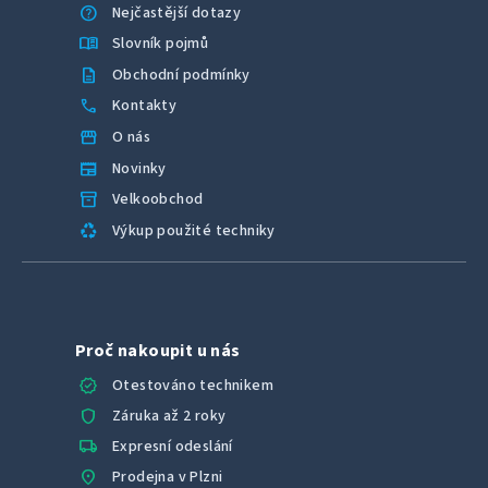
help
Nejčastější dotazy
menu_book
Slovník pojmů
description
Obchodní podmínky
call
Kontakty
storefront
O nás
newspaper
Novinky
inventory_2
Velkoobchod
recycling
Výkup použité techniky
Proč nakoupit u nás
verified
Otestováno technikem
shield
Záruka až 2 roky
local_shipping
Expresní odeslání
location_on
Prodejna v Plzni