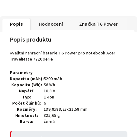
Popis
Hodnocení
Značka
T6 Power
Popis produktu
Kvalitní náhradní baterie T6 Power pro notebook Acer
TravelMate 7720 serie
Parametry
Kapacita (mAh):
5200 mAh
Kapacita (Wh):
56 Wh
Napětí:
10,8 V
Typ:
Li-Ion
Počet článků:
6
Rozměry:
139,8x89,28x21,58 mm
Hmotnost:
325,65 g
Barva:
černá