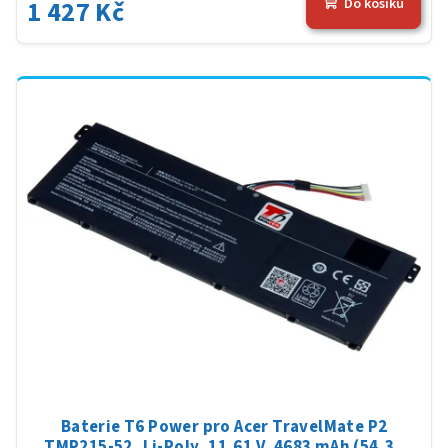
1 427 Kč
Do košíku
Baterie T6 Power pro Acer TravelMate P2
TMP215-52, Li-Poly, 11,61 V, 4683 mAh (54,36