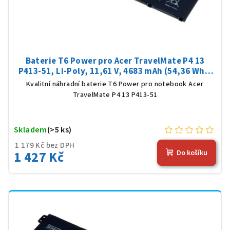
Baterie T6 Power pro Acer TravelMate P4 13
P413-51, Li-Poly, 11,61 V, 4683 mAh (54,36 Wh),
černá
Kvalitní náhradní baterie T6 Power pro notebook Acer
TravelMate P4 13 P413-51
Skladem
(>5 ks)
1 179 Kč bez DPH
1 427 Kč
Do košíku