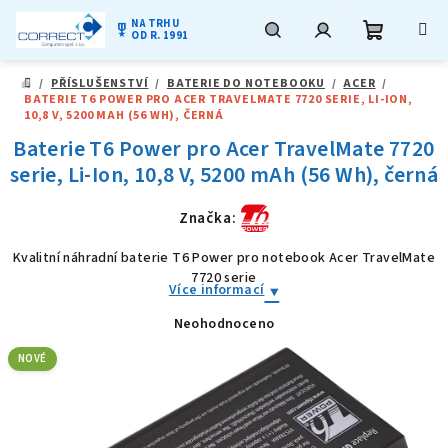
NA TRHU
military_tech
OD R. 1991
Nákupní
Hledat
Přihlášení
Přejít
/
PŘÍSLUŠENSTVÍ
/
BATERIE DO NOTEBOOKU
/
ACER
/
na
DOMŮ
BATERIE T6 POWER PRO ACER TRAVELMATE 7720 SERIE, LI-ION,
obsah
košík
10,8 V, 5200 MAH (56 WH), ČERNÁ
Baterie T6 Power pro Acer TravelMate 7720
serie, Li-Ion, 10,8 V, 5200 mAh (56 Wh), černá
Značka:
Kvalitní náhradní baterie T6 Power pro notebook Acer TravelMate
7720 serie
Více informací
Neohodnoceno
Průměrné
hodnocení
produktu
NOVÉ
je
0,0
z
5
hvězdiček.