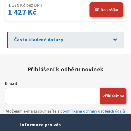
1 179 Kč bez DPH
1 427 Kč
Do košíku
expand_more
Často kladené dotazy
E-mail
Přihlásit se
Vložením e-mailu souhlasíte s
podmínkami ochrany osobních údajů
Informace pro vás