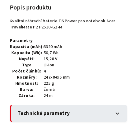
Popis produktu
Kvalitní náhradní baterie T6 Power pro notebook Acer
TravelMate P2 P2510-G2-M
Parametry
Kapacita (mAh):
3320 mAh
Kapacita (Wh):
50,7 Wh
Napětí:
15,28 V
Typ:
Li-Ion
Počet článků:
4
Rozměry:
247x84x5 mm
Hmotnost:
225 g
Barva:
černá
Záruka:
24 m
Technické parametry
expand_more