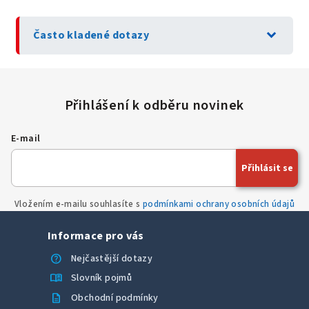
expand_more
Často kladené dotazy
E-mail
Přihlásit se
Vložením e-mailu souhlasíte s
podmínkami ochrany osobních údajů
Informace pro vás
help
Nejčastější dotazy
menu_book
Slovník pojmů
description
Obchodní podmínky