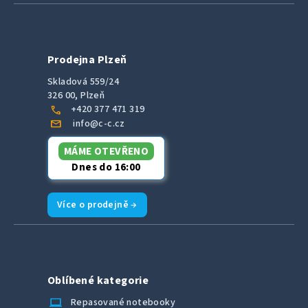
Prodejna Plzeň
Skladová 559/24
326 00, Plzeň
call
+420 377 471 319
mail
info@c-c.cz
MÁME OTEVŘENO
Dnes do 16:00
Více o prodejně →
Oblíbené kategorie
laptop_chromebook
Repasované notebooky