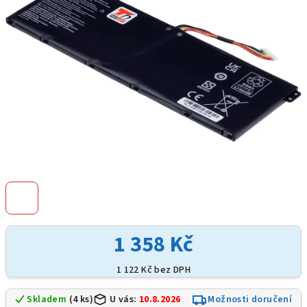
hvězdiček.
1 358 Kč
1 122 Kč bez DPH
Skladem
(4 ks)
U vás:
10.8.2026
Možnosti doručení