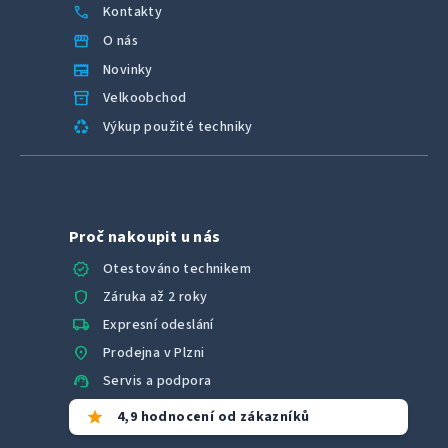
call
Kontakty
storefront
O nás
newspaper
Novinky
inventory_2
Velkoobchod
recycling
Výkup použité techniky
Proč nakoupit u nás
verified
Otestováno technikem
shield
Záruka až 2 roky
local_shipping
Expresní odeslání
location_on
Prodejna v Plzni
support_agent
Servis a podpora
star
4,9 hodnocení od zákazníků