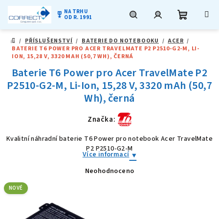
NA TRHU
military_tech
OD R. 1991
Nákupní
Hledat
Přihlášení
Přejít
/
PŘÍSLUŠENSTVÍ
/
BATERIE DO NOTEBOOKU
/
ACER
/
na
DOMŮ
BATERIE T6 POWER PRO ACER TRAVELMATE P2 P2510-G2-M, LI-
obsah
košík
ION, 15,28 V, 3320 MAH (50,7 WH), ČERNÁ
Baterie T6 Power pro Acer TravelMate P2
P2510-G2-M, Li-Ion, 15,28 V, 3320 mAh (50,7
Wh), černá
Značka:
Kvalitní náhradní baterie T6 Power pro notebook Acer TravelMate
P2 P2510-G2-M
Více informací
Neohodnoceno
Průměrné
hodnocení
produktu
NOVÉ
je
0,0
z
5