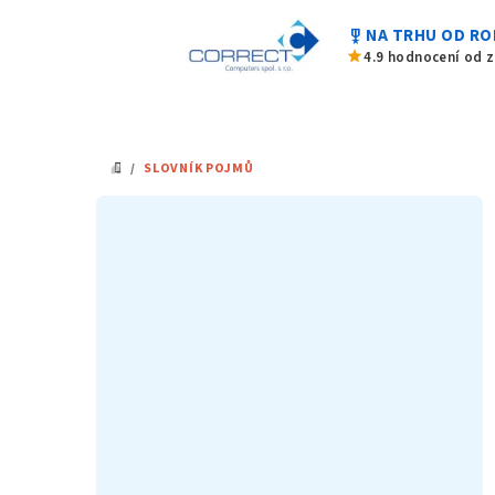
Přejít
military_tech
NA TRHU OD RO
na
star
4.9 hodnocení od 
obsah
/
SLOVNÍK POJMŮ
DOMŮ
P
o
s
t
r
a
n