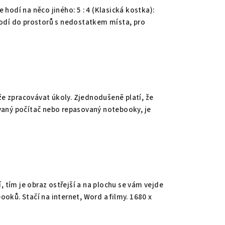
 hodí na něco jiného: 5 : 4 (Klasická kostka):
 hodí do prostorů s nedostatkem místa, pro
že zpracovávat úkoly. Zjednodušeně platí, že
ovaný počítač nebo repasovaný notebooky, je
í, tím je obraz ostřejší a na plochu se vám vejde
ooků. Stačí na internet, Word a filmy. 1680 x