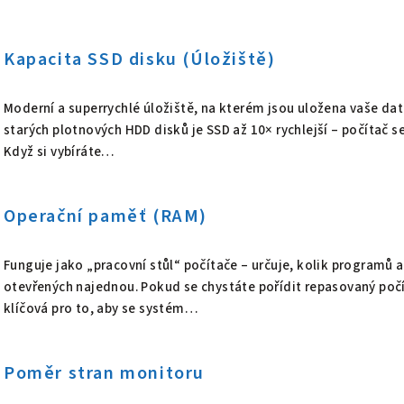
s
s
Kapacita SSD disku (Úložiště)
l
Moderní a superrychlé úložiště, na kterém jsou uložena vaše dat
o
starých plotnových HDD disků je SSD až 10× rychlejší – počítač s
Když si vybíráte…
v
n
Operační paměť (RAM)
í
k
Funguje jako „pracovní stůl“ počítače – určuje, kolik programů a
otevřených najednou. Pokud se chystáte pořídit repasovaný poč
o
klíčová pro to, aby se systém…
v
ý
Poměr stran monitoru
c