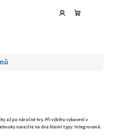
Přihlášení
Nákupní
košík
jmů
hy až po náročné hry. Při výběru vybavení v
booky narazíte na dva hlavní typy: Integrovaná: