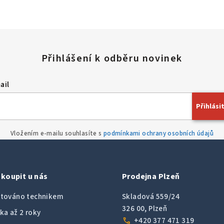
ail
Přihlásit
Vložením e-mailu souhlasíte s
podmínkami ochrany osobních údajů
koupit u nás
Prodejna Plzeň
továno technikem
Skladová 559/24
326 00, Plzeň
ka až 2 roky
call
+420 377 471 319