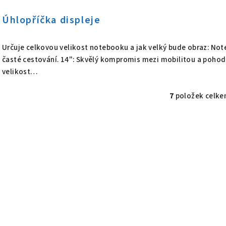
Úhlopříčka displeje
Určuje celkovou velikost notebooku a jak velký bude obraz: Noteb
časté cestování. 14": Skvělý kompromis mezi mobilitou a pohodl
velikost…
7
položek celk
O
v
l
á
d
a
c
í
p