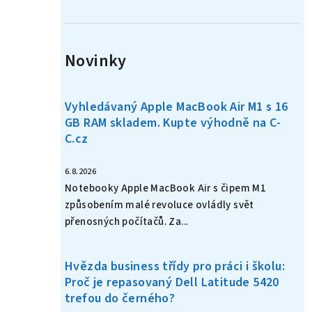
n
í
Novinky
p
a
Vyhledávaný Apple MacBook Air M1 s 16
n
GB RAM skladem. Kupte výhodně na C-
C.cz
e
l
6.8.2026
Notebooky Apple MacBook Air s čipem M1
způsobením malé revoluce ovládly svět
přenosných počítačů. Za...
Hvězda business třídy pro práci i školu:
Proč je repasovaný Dell Latitude 5420
trefou do černého?