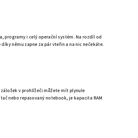
a, programy i celý operační systém. Na rozdíl od
e díky němu zapne za pár vteřin a na nic nečekáte.
 záložek v prohlížeči můžete mít plynule
ítač nebo repasovaný notebook, je kapacita RAM