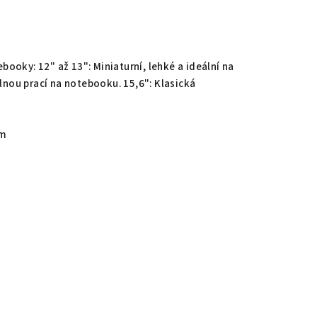
ooky: 12" až 13": Miniaturní, lehké a ideální na
nou prací na notebooku. 15,6": Klasická
em