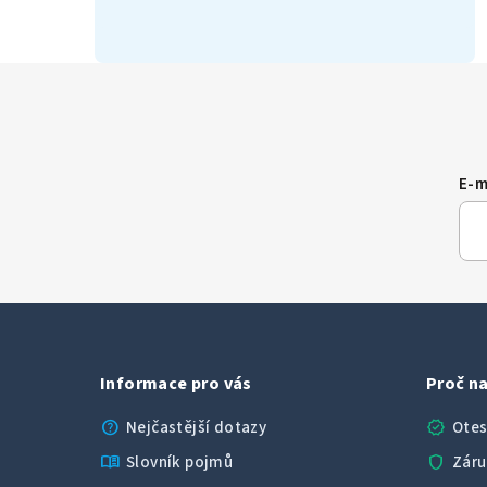
E-m
Informace pro vás
Proč na
help
verified
Nejčastější dotazy
Otes
menu_book
shield
Slovník pojmů
Záru