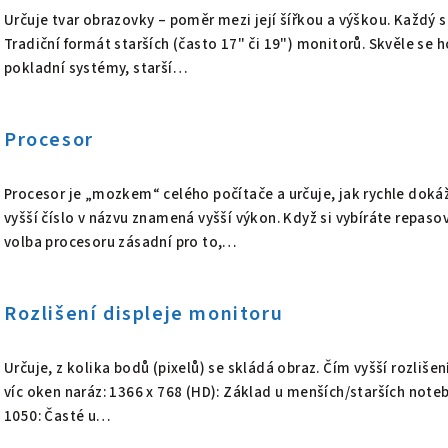
Určuje tvar obrazovky – poměr mezi její šířkou a výškou. Každý se
h
Tradiční formát starších (často 17" či 19") monitorů. Skvěle se
pokladní systémy, starší…
p
o
Procesor
j
m
Procesor je „mozkem“ celého počítače a určuje, jak rychle doká
vyšší číslo v názvu znamená vyšší výkon. Když si vybíráte repas
ů
volba procesoru zásadní pro to,…
Rozlišení displeje monitoru
Určuje, z kolika bodů (pixelů) se skládá obraz. Čím vyšší rozlišen
víc oken naráz: 1366 x 768 (HD): Základ u menších/starších noteb
1050: Časté u…