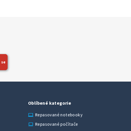
 se
Oblíbené kategorie
laptop_chromebook
Repasované notebooky
computer
Repasované počítače