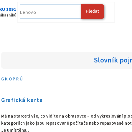
KU 1991
Hledat
zákazníků
Slovník po
G
K
O
P
R
Ú
V
Grafická karta
ý
Má na starosti vše, co vidíte na obrazovce – od vykreslování ploc
p
kategoriích jako jsou repasované počítače nebo repasované note
i
Je umístěna…