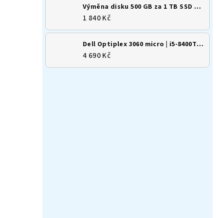
Výměna disku 500 GB za 1 TB SSD M.2 NVMe
1 840 Kč
Dell Optiplex 3060 micro | i5-8400T | 8GB | 256GB SSD | Win 11
4 690 Kč