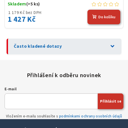
Skladem
(>5 ks)
1 179 Kč bez DPH
1 427 Kč
Do košíku
expand_more
Často kladené dotazy
E-mail
Přihlásit se
Vložením e-mailu souhlasíte s
podmínkami ochrany osobních údajů