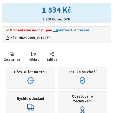
1 534 Kč
1 268 Kč bez DPH
Momentálně nedostupné
Možnosti doručení
Kód:
NBAC0069_V113277
Zeptat se
Hlídat
Sdílet
Přes 30 let na trhu
Záruka na zboží
1991
Otestováno
Rychlé odeslání
technikem