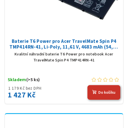
Baterie T6 Power pro Acer TravelMate Spin P4
TMP414RN-41, Li-Poly, 11,61 V, 4683 mAh (54,36
Wh), černá
Kvalitní náhradní baterie T6 Power pro notebook Acer
TravelMate Spin P4 TMP414RN-41
Skladem
(>5 ks)
1 179 Kč bez DPH
1 427 Kč
Do košíku