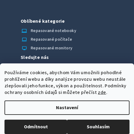
Oblíbené kategorie
laptop_chromebook
Repasované notebooky
computer
Repasované počítače
monitor
Repasované monitory
Sledujte nás
Facebook
Používáme cookies, abychom Vám umožnili pohodlné
Možnosti úhrady
prohlížení webu a díky analýze provozu webu neustále
zlepšovali jeho funkce, výkon a použitelnost.
Podmínky
ochrany osobních údajů si můžete přečíst
zde
.
Nastavení
Z
Copyright 2026
CORRECT Computers spol. s r.o.
. Všechna
á
práva vyhrazena.
Upravit nastavení cookies
Odmítnout
Souhlasím
p
Vytvořil Shoptet