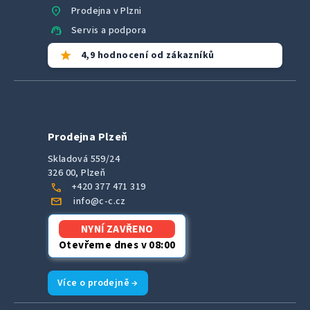
location_on
Prodejna v Plzni
support_agent
Servis a podpora
star
4,9 hodnocení od zákazníků
Prodejna Plzeň
Skladová 559/24
326 00, Plzeň
call
+420 377 471 319
mail
info@c-c.cz
NYNÍ ZAVŘENO
Otevřeme dnes v 08:00
Více o prodejně →