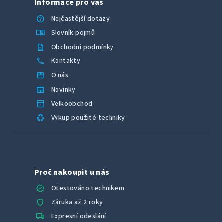
Informace pro vás
help
Nejčastější dotazy
menu_book
Slovník pojmů
description
Obchodní podmínky
call
Kontakty
storefront
O nás
newspaper
Novinky
inventory_2
Velkoobchod
recycling
Výkup použité techniky
Proč nakoupit u nás
verified
Otestováno technikem
shield
Záruka až 2 roky
local_shipping
Expresní odeslání