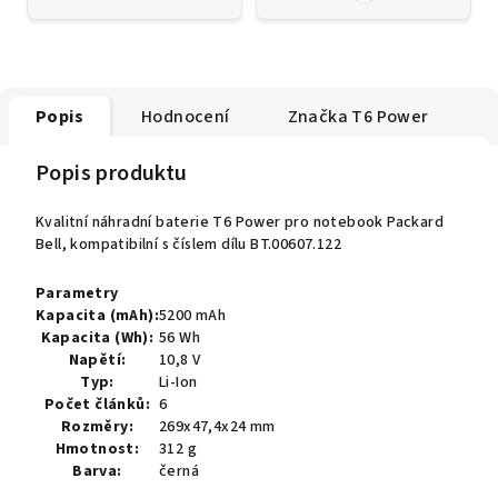
Popis
Hodnocení
Značka
T6 Power
Popis produktu
Kvalitní náhradní baterie T6 Power pro notebook Packard
Bell, kompatibilní s číslem dílu BT.00607.122
Parametry
Kapacita (mAh):
5200 mAh
Kapacita (Wh):
56 Wh
Napětí:
10,8 V
Typ:
Li-Ion
Počet článků:
6
Rozměry:
269x47,4x24 mm
Hmotnost:
312 g
Barva:
černá