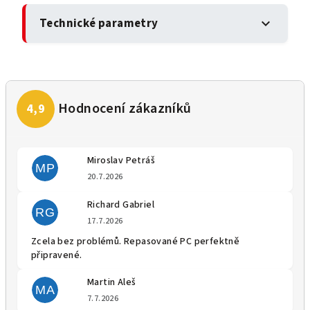
Technické parametry
expand_more
Miroslav Petráš
MP
Hodnocení obchodu je 5 z 5 
20.7.2026
Richard Gabriel
RG
Hodnocení obchodu je 5 z 5 
17.7.2026
Zcela bez problémů. Repasované PC perfektně
připravené.
Martin Aleš
MA
Hodnocení obchodu je 5 z 5 
7.7.2026