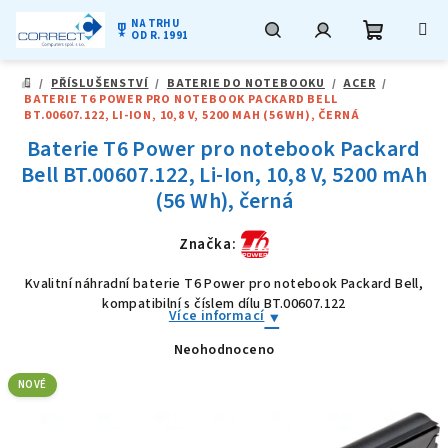
NA TRHU
military_tech
OD R. 1991
Nákupní
Hledat
Přihlášení
Přejít
/
PŘÍSLUŠENSTVÍ
/
BATERIE DO NOTEBOOKU
/
ACER
/
na
DOMŮ
BATERIE T6 POWER PRO NOTEBOOK PACKARD BELL
obsah
košík
BT.00607.122, LI-ION, 10,8 V, 5200 MAH (56 WH), ČERNÁ
Baterie T6 Power pro notebook Packard
Bell BT.00607.122, Li-Ion, 10,8 V, 5200 mAh
(56 Wh), černá
Značka:
Kvalitní náhradní baterie T6 Power pro notebook Packard Bell,
kompatibilní s číslem dílu BT.00607.122
Více informací
Neohodnoceno
Průměrné
hodnocení
produktu
NOVÉ
je
0,0
z
5