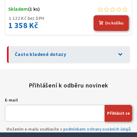
Skladem
(1 ks)
1 122 Kč bez DPH
1 358 Kč
Do košíku
expand_more
Často kladené dotazy
E-mail
Přihlásit se
Vložením e-mailu souhlasíte s
podmínkami ochrany osobních údajů