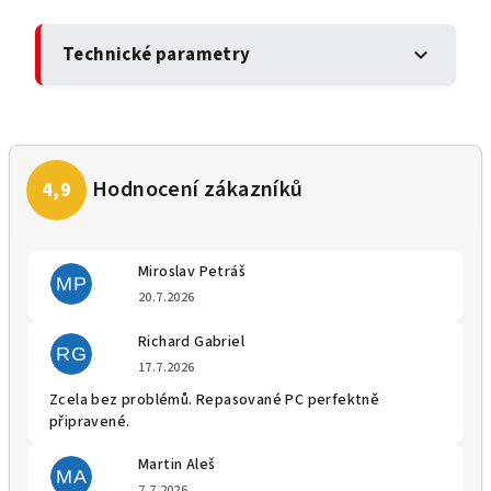
Technické parametry
expand_more
Miroslav Petráš
MP
Hodnocení obchodu je 5 z 5 
20.7.2026
Richard Gabriel
RG
Hodnocení obchodu je 5 z 5 
17.7.2026
Zcela bez problémů. Repasované PC perfektně
připravené.
Martin Aleš
MA
Hodnocení obchodu je 5 z 5 
7.7.2026