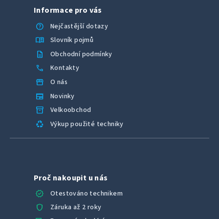
Informace pro vás
help
Nejčastější dotazy
menu_book
Slovník pojmů
description
Obchodní podmínky
call
Kontakty
storefront
O nás
newspaper
Novinky
inventory_2
Velkoobchod
recycling
Výkup použité techniky
Proč nakoupit u nás
verified
Otestováno technikem
shield
Záruka až 2 roky