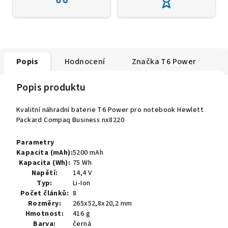
Popis
Hodnocení
Značka
T6 Power
Popis produktu
Kvalitní náhradní baterie T6 Power pro notebook Hewlett
Packard Compaq Business nx8220
Parametry
Kapacita (mAh):
5200 mAh
Kapacita (Wh):
75 Wh
Napětí:
14,4 V
Typ:
Li-Ion
Počet článků:
8
Rozměry:
265x52,8x20,2 mm
Hmotnost:
416 g
Barva:
černá