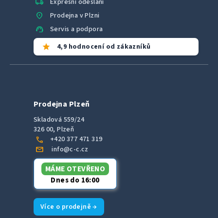
local_shipping
Expresní odeslání
location_on
Prodejna v Plzni
support_agent
Servis a podpora
star
4,9 hodnocení od zákazníků
Prodejna Plzeň
Skladová 559/24
326 00, Plzeň
call
+420 377 471 319
mail
info@c-c.cz
MÁME OTEVŘENO
Dnes do 16:00
Více o prodejně →