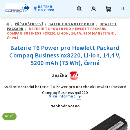
NA TRHU
military_tech
OD R. 1991
Nákupní
Hledat
Přihlášení
Přejít
/
PŘÍSLUŠENSTVÍ
/
BATERIE DO NOTEBOOKU
/
HEWLETT
na
DOMŮ
PACKARD
/
BATERIE T6 POWER PRO HEWLETT PACKARD
obsah
košík
COMPAQ BUSINESS NX8220, LI-ION, 14,4 V, 5200 MAH (75 WH),
ČERNÁ
Baterie T6 Power pro Hewlett Packard
Compaq Business nx8220, Li-Ion, 14,4 V,
5200 mAh (75 Wh), černá
Značka:
Kvalitní náhradní baterie T6 Power pro notebook Hewlett Packard
Compaq Business nx8220
Více informací
Neohodnoceno
Průměrné
hodnocení
produktu
NOVÉ
je
0,0
z