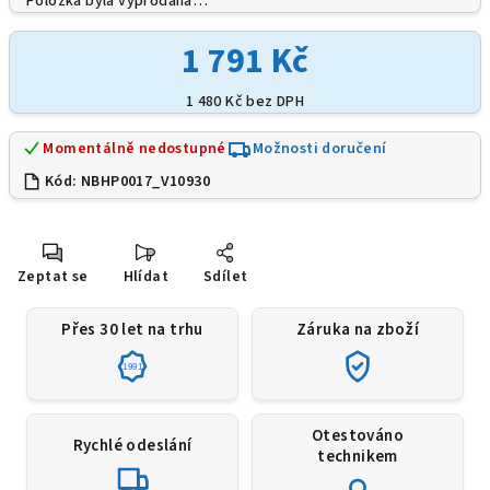
Položka byla vyprodána…
1 791 Kč
1 480 Kč bez DPH
Momentálně nedostupné
Možnosti doručení
Kód:
NBHP0017_V10930
Zeptat se
Hlídat
Sdílet
Přes 30 let na trhu
Záruka na zboží
1991
Otestováno
Rychlé odeslání
technikem