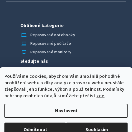
Oblíbené kategorie
laptop_chromebook
Repasované notebooky
computer
Repasované počítače
monitor
Repasované monitory
Sledujte nás
Facebook
Používáme cookies, abychom Vám umožnili pohodlné
Možnosti úhrady
prohlížení webu a díky analýze provozu webu neustále
zlepšovali jeho funkce, výkon a použitelnost.
Podmínky
ochrany osobních údajů si můžete přečíst
zde
.
Nastavení
Z
Copyright 2026
CORRECT Computers spol. s r.o.
. Všechna
á
práva vyhrazena.
Upravit nastavení cookies
Odmítnout
Souhlasím