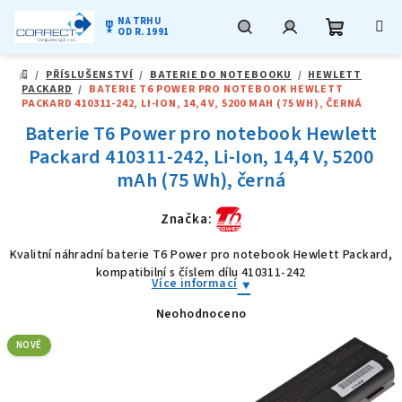
NA TRHU
military_tech
OD R. 1991
Nákupní
Hledat
Přihlášení
Přejít
/
PŘÍSLUŠENSTVÍ
/
BATERIE DO NOTEBOOKU
/
HEWLETT
na
DOMŮ
PACKARD
/
BATERIE T6 POWER PRO NOTEBOOK HEWLETT
obsah
košík
PACKARD 410311-242, LI-ION, 14,4 V, 5200 MAH (75 WH), ČERNÁ
Baterie T6 Power pro notebook Hewlett
Packard 410311-242, Li-Ion, 14,4 V, 5200
mAh (75 Wh), černá
Značka:
Kvalitní náhradní baterie T6 Power pro notebook Hewlett Packard,
kompatibilní s číslem dílu 410311-242
Více informací
Neohodnoceno
Průměrné
hodnocení
produktu
NOVÉ
je
0,0
z
5