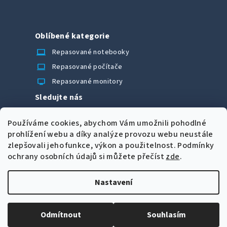
Oblíbené kategorie
laptop_chromebook
Repasované notebooky
computer
Repasované počítače
monitor
Repasované monitory
Sledujte nás
Facebook
Používáme cookies, abychom Vám umožnili pohodlné
Možnosti úhrady
prohlížení webu a díky analýze provozu webu neustále
zlepšovali jeho funkce, výkon a použitelnost.
Podmínky
ochrany osobních údajů si můžete přečíst
zde
.
Nastavení
Z
Copyright 2026
CORRECT Computers spol. s r.o.
. Všechna
á
práva vyhrazena.
Upravit nastavení cookies
Odmítnout
Souhlasím
p
Vytvořil Shoptet