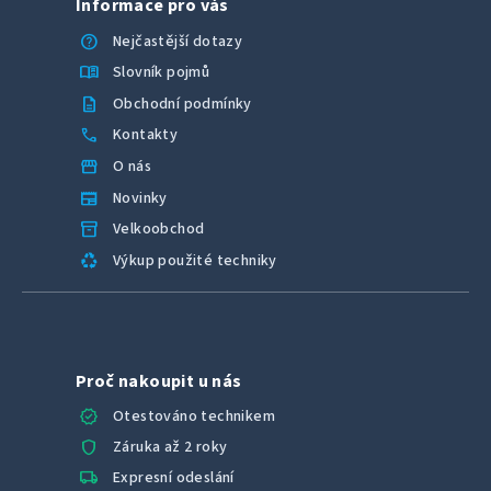
Informace pro vás
help
Nejčastější dotazy
menu_book
Slovník pojmů
description
Obchodní podmínky
call
Kontakty
storefront
O nás
newspaper
Novinky
inventory_2
Velkoobchod
recycling
Výkup použité techniky
Proč nakoupit u nás
verified
Otestováno technikem
shield
Záruka až 2 roky
local_shipping
Expresní odeslání