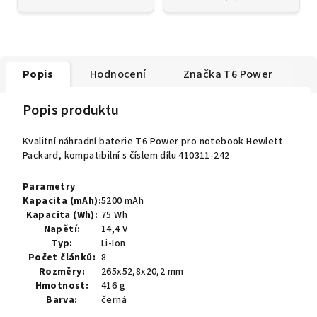
Popis
Hodnocení
Značka
T6 Power
Popis produktu
Kvalitní náhradní baterie T6 Power pro notebook Hewlett
Packard, kompatibilní s číslem dílu 410311-242
Parametry
Kapacita (mAh):
5200 mAh
Kapacita (Wh):
75 Wh
Napětí:
14,4 V
Typ:
Li-Ion
Počet článků:
8
Rozměry:
265x52,8x20,2 mm
Hmotnost:
416 g
Barva:
černá