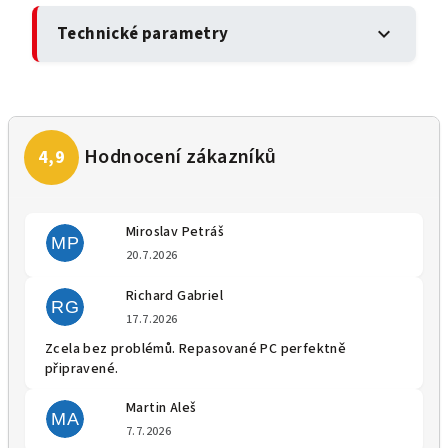
Technické parametry
expand_more
Miroslav Petráš
MP
Hodnocení obchodu je 5 z 5 
20.7.2026
Richard Gabriel
RG
Hodnocení obchodu je 5 z 5 
17.7.2026
Zcela bez problémů. Repasované PC perfektně
připravené.
Martin Aleš
MA
Hodnocení obchodu je 5 z 5 
7.7.2026