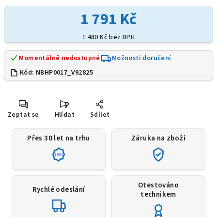
1 791 Kč
1 480 Kč bez DPH
Momentálně nedostupné
Možnosti doručení
Kód:
NBHP0017_V92825
Zeptat se
Hlídat
Sdílet
Přes 30 let na trhu
Záruka na zboží
1991
Otestováno
Rychlé odeslání
technikem