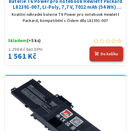
Baterie T6 Power pro notebook Hewlett Packard
L82391-007, Li-Poly, 7,7 V, 7012 mAh (54 Wh),
černá
Kvalitní náhradní baterie T6 Power pro notebook Hewlett
Packard, kompatibilní s číslem dílu L82391-007
Skladem
(>5 ks)
1 290 Kč bez DPH
1 561 Kč
Do košíku