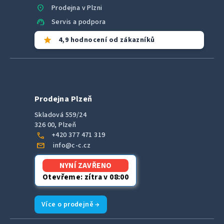
location_on
Prodejna v Plzni
support_agent
Servis a podpora
star
4,9 hodnocení od zákazníků
Prodejna Plzeň
Skladová 559/24
326 00, Plzeň
call
+420 377 471 319
mail
info@c-c.cz
NYNÍ ZAVŘENO
Otevřeme: zítra v 08:00
Více o prodejně →