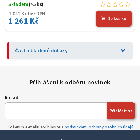
Skladem
(>5 ks)
1 042 Kč bez DPH
1 261 Kč
Do košíku
expand_more
Často kladené dotazy
E-mail
Přihlásit se
Vložením e-mailu souhlasíte s
podmínkami ochrany osobních údajů