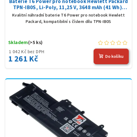
Baterie T6 Power pro notebook Hewlett Packard
TPN-IB0S, Li-Poly, 11,25 V, 3648 mAh (41 Wh),
černá
Kvalitní náhradní baterie T6 Power pro notebook Hewlett
Packard, kompatibilní s číslem dílu TPN-IB0S
Skladem
(>5 ks)
1 042 Kč bez DPH
1 261 Kč
Do košíku