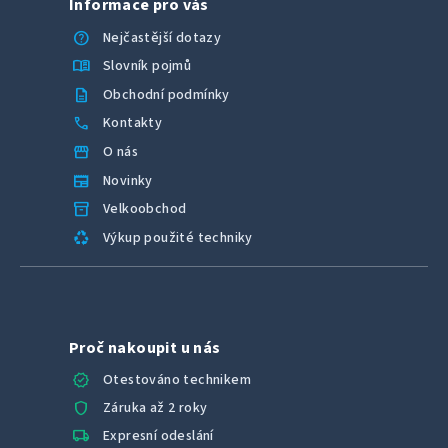
Informace pro vás
help
Nejčastější dotazy
menu_book
Slovník pojmů
description
Obchodní podmínky
call
Kontakty
storefront
O nás
newspaper
Novinky
inventory_2
Velkoobchod
recycling
Výkup použité techniky
Proč nakoupit u nás
verified
Otestováno technikem
shield
Záruka až 2 roky
local_shipping
Expresní odeslání