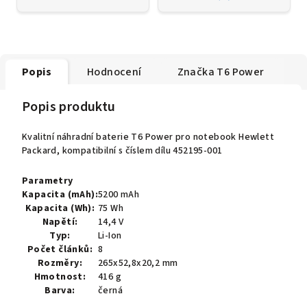
Popis
Hodnocení
Značka
T6 Power
Popis produktu
Kvalitní náhradní baterie T6 Power pro notebook Hewlett
Packard, kompatibilní s číslem dílu 452195-001
Parametry
Kapacita (mAh):
5200 mAh
Kapacita (Wh):
75 Wh
Napětí:
14,4 V
Typ:
Li-Ion
Počet článků:
8
Rozměry:
265x52,8x20,2 mm
Hmotnost:
416 g
Barva:
černá