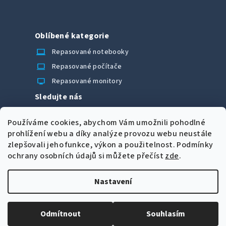
Oblíbené kategorie
laptop_chromebook
Repasované notebooky
computer
Repasované počítače
monitor
Repasované monitory
Sledujte nás
Facebook
Používáme cookies, abychom Vám umožnili pohodlné
Možnosti úhrady
prohlížení webu a díky analýze provozu webu neustále
zlepšovali jeho funkce, výkon a použitelnost.
Podmínky
ochrany osobních údajů si můžete přečíst
zde
.
Nastavení
Z
Copyright 2026
CORRECT Computers spol. s r.o.
. Všechna
á
práva vyhrazena.
Upravit nastavení cookies
Odmítnout
Souhlasím
p
Vytvořil Shoptet