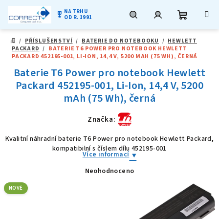
NA TRHU
military_tech
OD R. 1991
Nákupní
Hledat
Přihlášení
Přejít
/
PŘÍSLUŠENSTVÍ
/
BATERIE DO NOTEBOOKU
/
HEWLETT
na
DOMŮ
PACKARD
/
BATERIE T6 POWER PRO NOTEBOOK HEWLETT
obsah
košík
PACKARD 452195-001, LI-ION, 14,4 V, 5200 MAH (75 WH), ČERNÁ
Baterie T6 Power pro notebook Hewlett
Packard 452195-001, Li-Ion, 14,4 V, 5200
mAh (75 Wh), černá
Značka:
Kvalitní náhradní baterie T6 Power pro notebook Hewlett Packard,
kompatibilní s číslem dílu 452195-001
Více informací
Neohodnoceno
Průměrné
hodnocení
produktu
NOVÉ
je
0,0
z
5