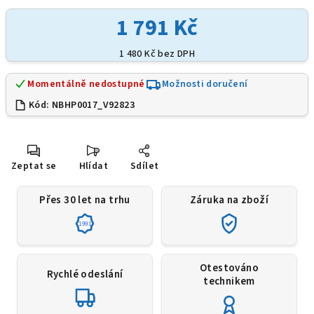
1 791 Kč
1 480 Kč bez DPH
Momentálně nedostupné
Možnosti doručení
Kód:
NBHP0017_V92823
Zeptat se
Hlídat
Sdílet
Přes 30 let na trhu
Záruka na zboží
1991
Otestováno
Rychlé odeslání
technikem