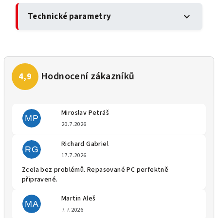
Technické parametry
expand_more
Miroslav Petráš
MP
Hodnocení obchodu je 5 z 5 
20.7.2026
Richard Gabriel
RG
Hodnocení obchodu je 5 z 5 
17.7.2026
Zcela bez problémů. Repasované PC perfektně
připravené.
Martin Aleš
MA
Hodnocení obchodu je 5 z 5 
7.7.2026