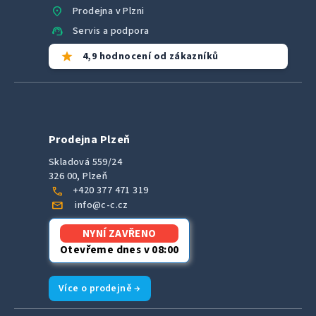
location_on
Prodejna v Plzni
support_agent
Servis a podpora
star
4,9 hodnocení od zákazníků
Prodejna Plzeň
Skladová 559/24
326 00, Plzeň
call
+420 377 471 319
mail
info@c-c.cz
NYNÍ ZAVŘENO
Otevřeme dnes v 08:00
Více o prodejně →