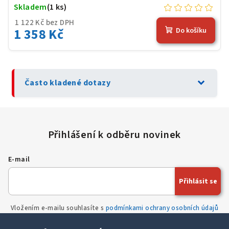
Skladem
(1 ks)
1 122 Kč bez DPH
1 358 Kč
Do košíku
expand_more
Často kladené dotazy
E-mail
Přihlásit se
Vložením e-mailu souhlasíte s
podmínkami ochrany osobních údajů