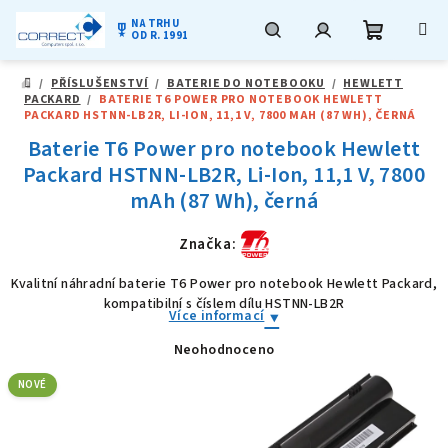
NA TRHU
military_tech
OD R. 1991
Nákupní
Hledat
Přihlášení
Přejít
/
PŘÍSLUŠENSTVÍ
/
BATERIE DO NOTEBOOKU
/
HEWLETT
na
DOMŮ
PACKARD
/
BATERIE T6 POWER PRO NOTEBOOK HEWLETT
obsah
košík
PACKARD HSTNN-LB2R, LI-ION, 11,1 V, 7800 MAH (87 WH), ČERNÁ
Baterie T6 Power pro notebook Hewlett
Packard HSTNN-LB2R, Li-Ion, 11,1 V, 7800
mAh (87 Wh), černá
Značka:
Kvalitní náhradní baterie T6 Power pro notebook Hewlett Packard,
kompatibilní s číslem dílu HSTNN-LB2R
Více informací
Neohodnoceno
Průměrné
hodnocení
produktu
NOVÉ
je
0,0
z
5