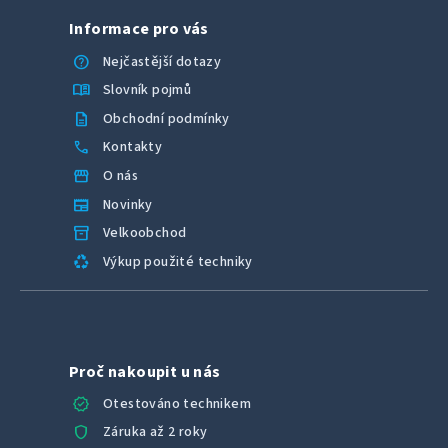
Informace pro vás
help
Nejčastější dotazy
menu_book
Slovník pojmů
description
Obchodní podmínky
call
Kontakty
storefront
O nás
newspaper
Novinky
inventory_2
Velkoobchod
recycling
Výkup použité techniky
Proč nakoupit u nás
verified
Otestováno technikem
shield
Záruka až 2 roky