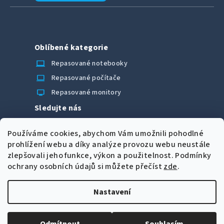
Oblíbené kategorie
laptop_chromebook
Repasované notebooky
computer
Repasované počítače
monitor
Repasované monitory
Sledujte nás
Facebook
Používáme cookies, abychom Vám umožnili pohodlné
Možnosti úhrady
prohlížení webu a díky analýze provozu webu neustále
zlepšovali jeho funkce, výkon a použitelnost.
Podmínky
ochrany osobních údajů si můžete přečíst
zde
.
Nastavení
Z
Copyright 2026
CORRECT Computers spol. s r.o.
. Všechna
á
práva vyhrazena.
Upravit nastavení cookies