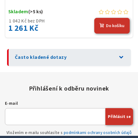
Skladem
(>5 ks)
1 042 Kč bez DPH
1 261 Kč
Do košíku
expand_more
Často kladené dotazy
E-mail
Přihlásit se
Vložením e-mailu souhlasíte s
podmínkami ochrany osobních údajů