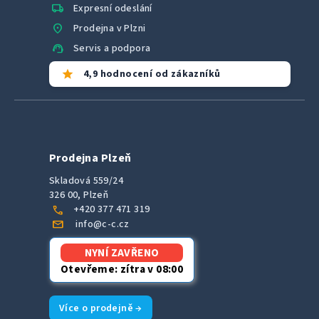
local_shipping
Expresní odeslání
location_on
Prodejna v Plzni
support_agent
Servis a podpora
star
4,9 hodnocení od zákazníků
Prodejna Plzeň
Skladová 559/24
326 00, Plzeň
call
+420 377 471 319
mail
info@c-c.cz
NYNÍ ZAVŘENO
Otevřeme: zítra v 08:00
Více o prodejně →