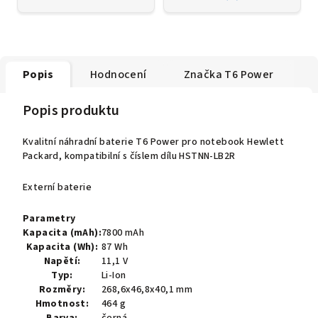
Popis
Hodnocení
Značka
T6 Power
Popis produktu
Kvalitní náhradní baterie T6 Power pro notebook Hewlett
Packard, kompatibilní s číslem dílu HSTNN-LB2R
Externí baterie
Parametry
Kapacita (mAh):
7800 mAh
Kapacita (Wh):
87 Wh
Napětí:
11,1 V
Typ:
Li-Ion
Rozměry:
268,6x46,8x40,1 mm
Hmotnost:
464 g
Barva:
černá