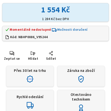
1 554 Kč
1 284 Kč bez DPH
Momentálně nedostupné
Možnosti doručení
Kód:
NBHP0086_V95244
Zeptat se
Hlídat
Sdílet
Přes 30 let na trhu
Záruka na zboží
1991
Otestováno
Rychlé odeslání
technikem