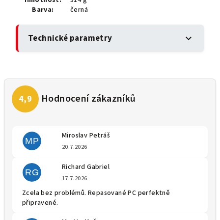
Barva:
černá
Technické parametry
expand_more
Miroslav Petráš
MP
Hodnocení obchodu je 5 z 5 
20.7.2026
Richard Gabriel
RG
Hodnocení obchodu je 5 z 5 
17.7.2026
Zcela bez problémů. Repasované PC perfektně
připravené.