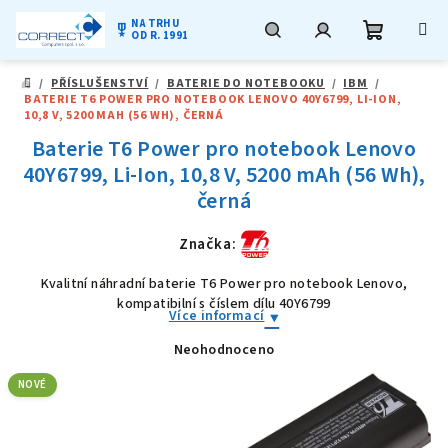
NA TRHU
military_tech
OD R. 1991
Nákupní
Hledat
Přihlášení
Přejít
/
PŘÍSLUŠENSTVÍ
/
BATERIE DO NOTEBOOKU
/
IBM
/
na
DOMŮ
BATERIE T6 POWER PRO NOTEBOOK LENOVO 40Y6799, LI-ION,
obsah
košík
10,8 V, 5200 MAH (56 WH), ČERNÁ
Baterie T6 Power pro notebook Lenovo
40Y6799, Li-Ion, 10,8 V, 5200 mAh (56 Wh),
černá
Značka:
Kvalitní náhradní baterie T6 Power pro notebook Lenovo,
kompatibilní s číslem dílu 40Y6799
Více informací
Neohodnoceno
Průměrné
hodnocení
produktu
NOVÉ
je
0,0
z
5