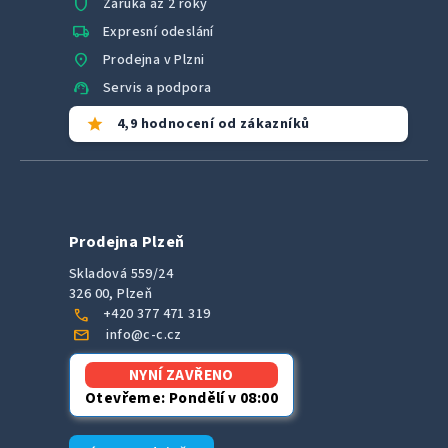
shield
Záruka až 2 roky
local_shipping
Expresní odeslání
location_on
Prodejna v Plzni
support_agent
Servis a podpora
star
4,9 hodnocení od zákazníků
Prodejna Plzeň
Skladová 559/24
326 00, Plzeň
call
+420 377 471 319
mail
info@c-c.cz
NYNÍ ZAVŘENO
Otevřeme: Pondělí v 08:00