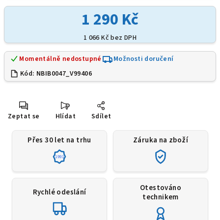
1 290 Kč
1 066 Kč bez DPH
Momentálně nedostupné
Možnosti doručení
Kód:
NBIB0047_V99406
Zeptat se
Hlídat
Sdílet
Přes 30 let na trhu
Záruka na zboží
1991
Otestováno
Rychlé odeslání
technikem