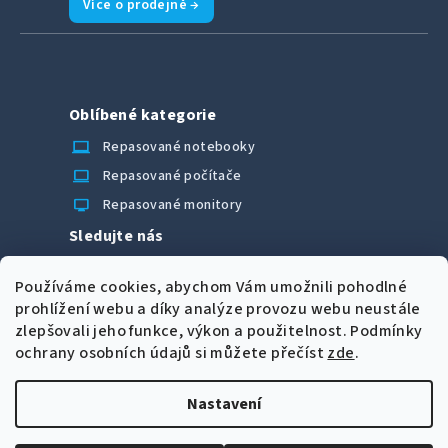
Více o prodejně →
Oblíbené kategorie
laptop_chromebook
Repasované notebooky
computer
Repasované počítače
monitor
Repasované monitory
Sledujte nás
Facebook
Používáme cookies, abychom Vám umožnili pohodlné
Možnosti úhrady
prohlížení webu a díky analýze provozu webu neustále
zlepšovali jeho funkce, výkon a použitelnost.
Podmínky
ochrany osobních údajů si můžete přečíst
zde
.
Nastavení
Z
Copyright 2026
CORRECT Computers spol. s r.o.
. Všechna