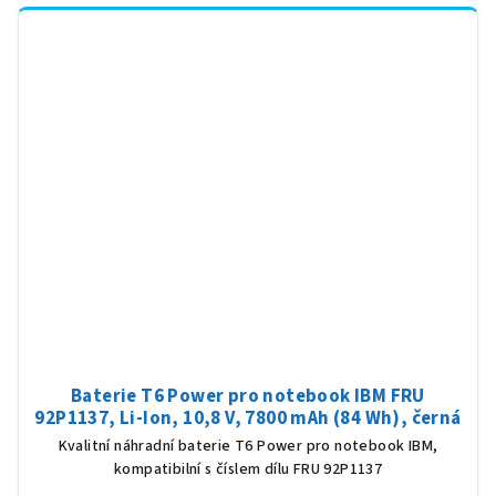
Baterie T6 Power pro notebook IBM FRU
92P1137, Li-Ion, 10,8 V, 7800 mAh (84 Wh), černá
Kvalitní náhradní baterie T6 Power pro notebook IBM,
kompatibilní s číslem dílu FRU 92P1137