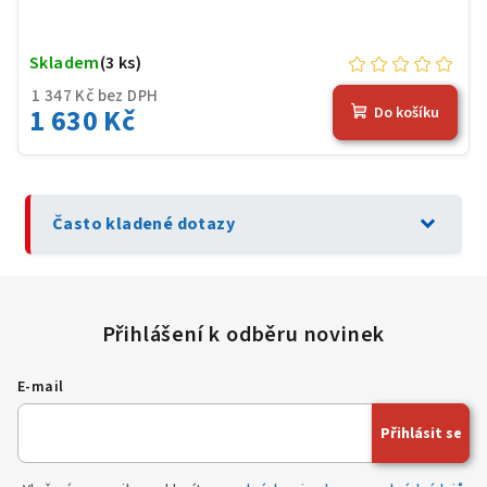
Skladem
(3 ks)
1 347 Kč bez DPH
1 630 Kč
Do košíku
expand_more
Často kladené dotazy
E-mail
Přihlásit se