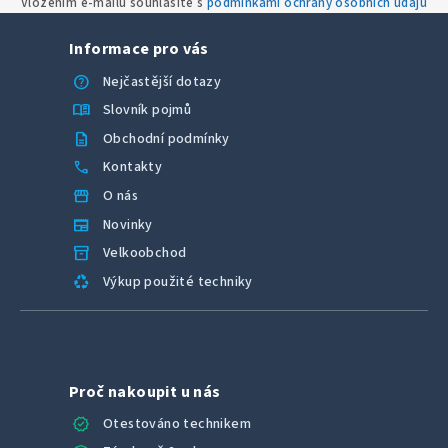
Vložením e-mailu souhlasíte s
podmínkami ochrany osobních údajů
Informace pro vás
help
Nejčastější dotazy
menu_book
Slovník pojmů
description
Obchodní podmínky
call
Kontakty
storefront
O nás
newspaper
Novinky
inventory_2
Velkoobchod
recycling
Výkup použité techniky
Proč nakoupit u nás
verified
Otestováno technikem