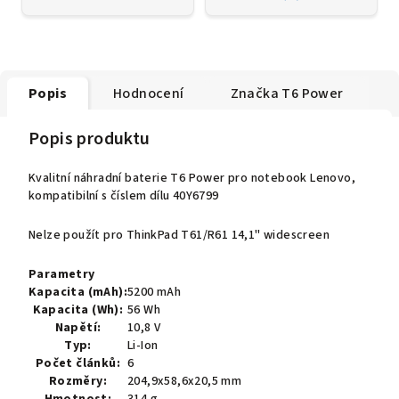
Popis
Hodnocení
Značka
T6 Power
Popis produktu
Kvalitní náhradní baterie T6 Power pro notebook Lenovo,
kompatibilní s číslem dílu 40Y6799
Nelze použít pro ThinkPad T61/R61 14,1" widescreen
Parametry
Kapacita (mAh):
5200 mAh
Kapacita (Wh):
56 Wh
Napětí:
10,8 V
Typ:
Li-Ion
Počet článků:
6
Rozměry:
204,9x58,6x20,5 mm
Hmotnost:
314 g