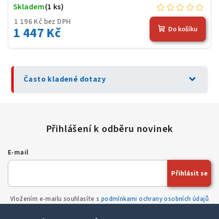
Skladem
(1 ks)
1 196 Kč bez DPH
1 447 Kč
Do košíku
expand_more
Často kladené dotazy
E-mail
Přihlásit se
Vložením e-mailu souhlasíte s
podmínkami ochrany osobních údajů