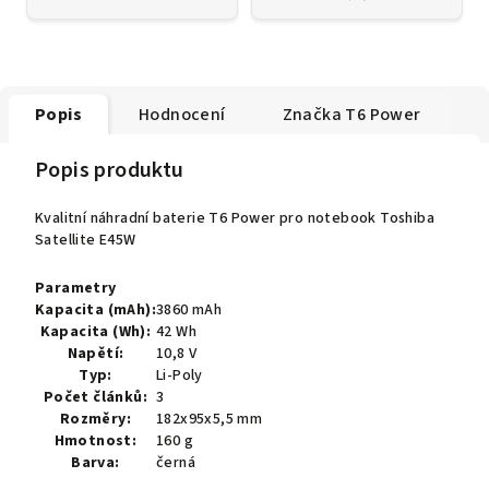
Popis
Hodnocení
Značka
T6 Power
Popis produktu
Kvalitní náhradní baterie T6 Power pro notebook Toshiba
Satellite E45W
Parametry
Kapacita (mAh):
3860 mAh
Kapacita (Wh):
42 Wh
Napětí:
10,8 V
Typ:
Li-Poly
Počet článků:
3
Rozměry:
182x95x5,5 mm
Hmotnost:
160 g
Barva:
černá