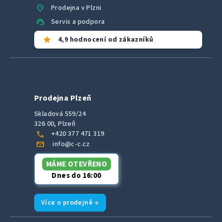
location_on
Prodejna v Plzni
support_agent
Servis a podpora
star
4,9 hodnocení od zákazníků
Prodejna Plzeň
Skladová 559/24
326 00, Plzeň
call
+420 377 471 319
mail
info@c-c.cz
MÁME OTEVŘENO
Dnes do 16:00
Více o prodejně →