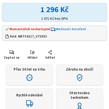
1 296 Kč
1 071 Kč bez DPH
Momentálně nedostupné
Možnosti doručení
Kód:
NBTS0117_V72033
Zeptat se
Hlídat
Sdílet
Přes 30 let na trhu
Záruka na zboží
1991
Otestováno
Rychlé odeslání
technikem