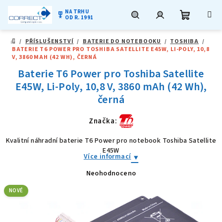
NA TRHU
military_tech
OD R. 1991
Nákupní
Hledat
Přihlášení
Přejít
/
PŘÍSLUŠENSTVÍ
/
BATERIE DO NOTEBOOKU
/
TOSHIBA
/
na
DOMŮ
BATERIE T6 POWER PRO TOSHIBA SATELLITE E45W, LI-POLY, 10,8
obsah
košík
V, 3860 MAH (42 WH), ČERNÁ
Baterie T6 Power pro Toshiba Satellite
E45W, Li-Poly, 10,8 V, 3860 mAh (42 Wh),
černá
Značka:
Kvalitní náhradní baterie T6 Power pro notebook Toshiba Satellite
E45W
Více informací
Neohodnoceno
Průměrné
hodnocení
produktu
NOVÉ
je
0,0
z
5