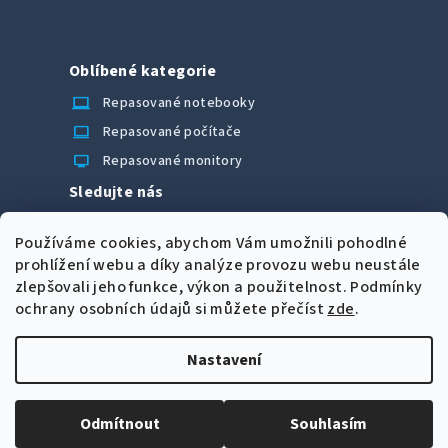
Oblíbené kategorie
laptop_chromebook
Repasované notebooky
computer
Repasované počítače
monitor
Repasované monitory
Sledujte nás
Facebook
Používáme cookies, abychom Vám umožnili pohodlné
Možnosti úhrady
prohlížení webu a díky analýze provozu webu neustále
zlepšovali jeho funkce, výkon a použitelnost.
Podmínky
ochrany osobních údajů si můžete přečíst
zde
.
Nastavení
Z
Copyright 2026
CORRECT Computers spol. s r.o.
. Všechna
á
práva vyhrazena.
Upravit nastavení cookies
Odmítnout
Souhlasím
p
Vytvořil Shoptet