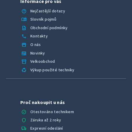
Informace pro vás
help
Nejčastější dotazy
menu_book
Slovník pojmů
description
Obchodní podmínky
call
Kontakty
storefront
O nás
newspaper
Novinky
inventory_2
Velkoobchod
recycling
Výkup použité techniky
Proč nakoupit u nás
verified
Otestováno technikem
shield
Záruka až 2 roky
local_shipping
Expresní odeslání