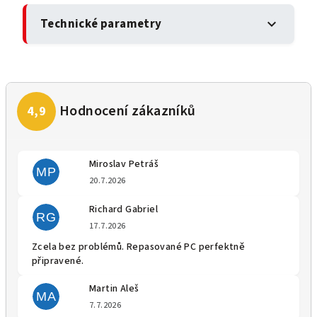
Technické parametry
expand_more
Miroslav Petráš
MP
Hodnocení obchodu je 5 z 5 
20.7.2026
Richard Gabriel
RG
Hodnocení obchodu je 5 z 5 
17.7.2026
Zcela bez problémů. Repasované PC perfektně
připravené.
Martin Aleš
MA
Hodnocení obchodu je 5 z 5 
7.7.2026