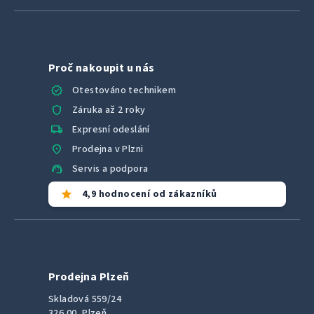
Proč nakoupit u nás
verified
Otestováno technikem
shield
Záruka až 2 roky
local_shipping
Expresní odeslání
location_on
Prodejna v Plzni
support_agent
Servis a podpora
star
4,9 hodnocení od zákazníků
Prodejna Plzeň
Skladová 559/24
326 00, Plzeň