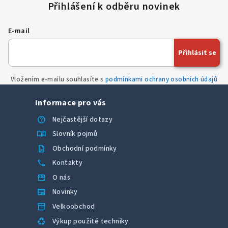
E-mail
Přihlásit se
Vložením e-mailu souhlasíte s
podmínkami ochrany osobních údajů
Informace pro vás
help
Nejčastější dotazy
menu_book
Slovník pojmů
description
Obchodní podmínky
call
Kontakty
storefront
O nás
newspaper
Novinky
inventory_2
Velkoobchod
recycling
Výkup použité techniky