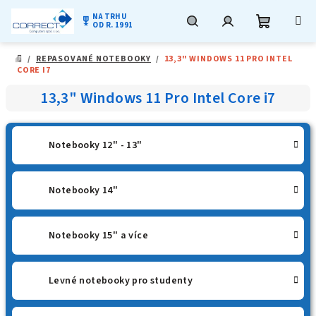
NA TRHU
military_tech
OD R. 1991
Nákupní
Hledat
Přihlášení
Přejít
/
REPASOVANÉ NOTEBOOKY
/
13,3" WINDOWS 11 PRO INTEL
na
DOMŮ
CORE I7
obsah
košík
13,3" Windows 11 Pro Intel Core i7
Notebooky 12" - 13"
Notebooky 14"
Notebooky 15" a více
Levné notebooky pro studenty