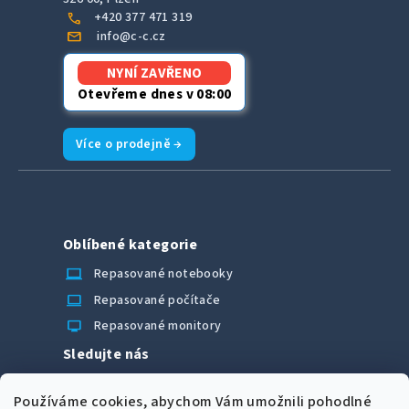
call
+420 377 471 319
mail
info@c-c.cz
NYNÍ ZAVŘENO
Otevřeme dnes v 08:00
Více o prodejně →
Oblíbené kategorie
laptop_chromebook
Repasované notebooky
computer
Repasované počítače
monitor
Repasované monitory
Sledujte nás
Facebook
Používáme cookies, abychom Vám umožnili pohodlné