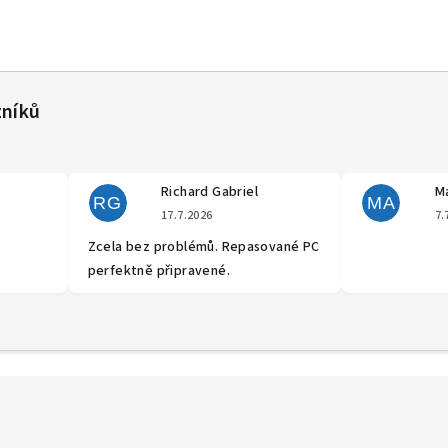
Richard Gabriel
Ma
RG
MA
cení obchodu je 5 z 5 hvězdiček.
Hodnocení obchodu je 5 z 5 hvěz
17.7.2026
7.
Zcela bez problémů. Repasované PC
perfektně připravené.