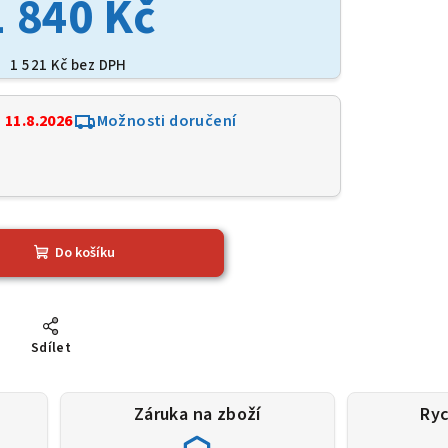
1 840 Kč
1 521 Kč bez DPH
:
11.8.2026
Možnosti doručení
Do košíku
Sdílet
Záruka na zboží
Ryc