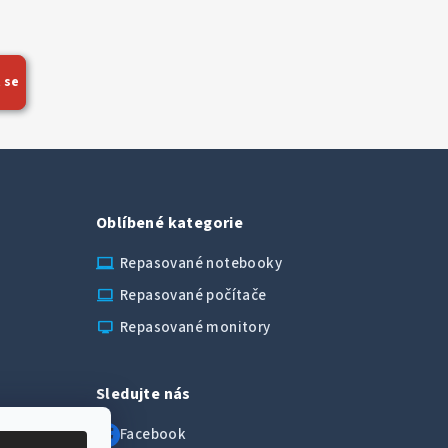
 se
Oblíbené kategorie
laptop_chromebook
Repasované notebooky
computer
Repasované počítače
monitor
Repasované monitory
Sledujte nás
Facebook