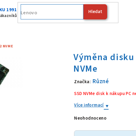
KU 1991
Hledat
Lenovo
zákazníků
.2 NVME
Různé
Značka:
Výměna disku
SSD NVMe disk k nákupu PC n
Více informací
Neohodnoceno
Průměrné
hodnocení
produktu
je