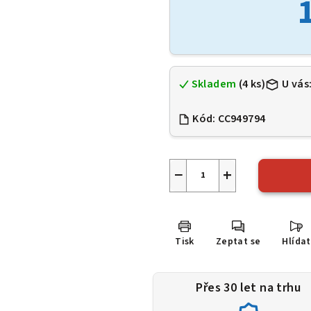
0,0
z
5
hvězdiček.
Skladem
(4 ks)
U vás
Kód:
CC949794
−
+
Tisk
Zeptat se
Hlídat
Přes 30 let na trhu