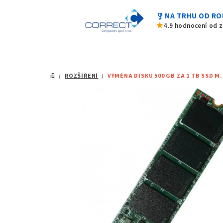
z
Přejít
5
military_tech
NA TRHU OD RO
na
hvězdiček.
star
4.9 hodnocení od 
obsah
/
ROZŠÍŘENÍ
/
VÝMĚNA DISKU 500 GB ZA 1 TB SSD M
DOMŮ