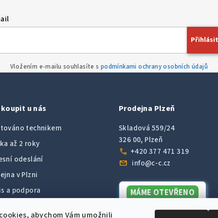
ail
Přihlásit
Vložením e-mailu souhlasíte s
podmínkami ochrany osobních údajů
koupit u nás
Prodejna Plzeň
továno technikem
Skladová 559/24
326 00, Plzeň
ka až 2 roky
call
+420 377 471 319
esní odeslání
mail
info@c-c.cz
ejna v Plzni
is a podpora
MÁME OTEVŘENO
Dnes do 16:00
9 hodnocení od zákazníků
cookies, abychom Vám umožnili