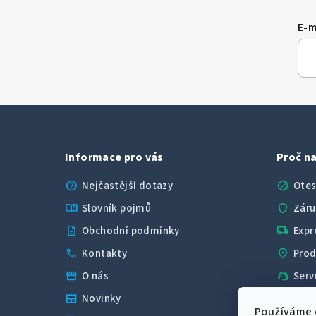
E-m
Informace pro vás
Proč na
help
verified
Nejčastější dotazy
Otes
menu_book
shield
Slovník pojmů
Záru
description
local_shipping
Obchodní podmínky
Expr
call
location_on
Kontakty
Prod
storefront
support_agent
O nás
Serv
newspaper
Novinky
star
4,
Používáme 