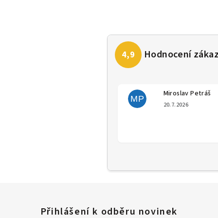
Miroslav Petráš
MP
Hodno
20.7.2026