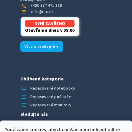
call
+420 377 471 319
mail
info@c-c.cz
NYNÍ ZAVŘENO
Otevřeme dnes v 08:00
Více o prodejně →
Oblíbené kategorie
laptop_chromebook
Repasované notebooky
computer
Repasované počítače
monitor
Repasované monitory
Sledujte nás
Facebook
Používáme cookies, abychom Vám umožnili pohodlné