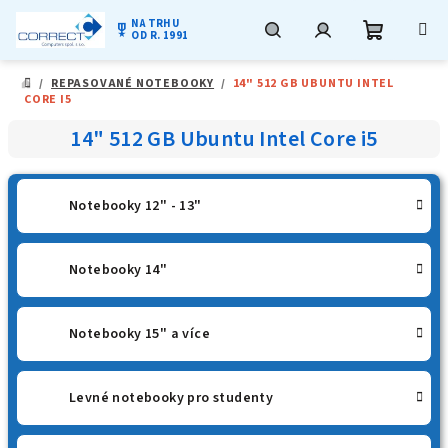
NA TRHU
military_tech
OD R. 1991
Nákupní
Hledat
Přihlášení
Přejít
/
REPASOVANÉ NOTEBOOKY
/
14" 512 GB UBUNTU INTEL
na
DOMŮ
CORE I5
obsah
košík
14" 512 GB Ubuntu Intel Core i5
Notebooky 12" - 13"
Notebooky 14"
Notebooky 15" a více
Levné notebooky pro studenty