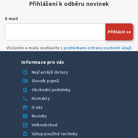
E-mail
Přihlásit se
Vložením e-mailu souhlasíte s
podmínkami ochrany osobních údajů
Informace pro vás
help
Nejčastější dotazy
menu_book
Slovník pojmů
description
Obchodní podmínky
call
Kontakty
storefront
O nás
newspaper
Novinky
inventory_2
Velkoobchod
recycling
Výkup použité techniky