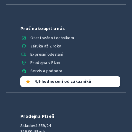
Proč nakoupit u nás
verified
Otestováno technikem
shield
Záruka až 2 roky
local_shipping
Expresní odeslání
location_on
Prodejna v Plzni
support_agent
Servis a podpora
star
4,9 hodnocení od zákazníků
Prodejna Plzeň
Skladová 559/24
326 00, Plzeň