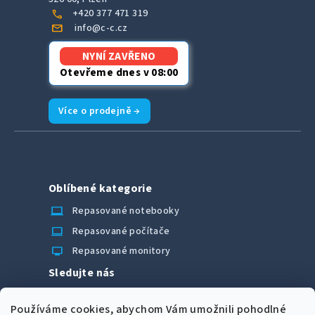
call
+420 377 471 319
mail
info@c-c.cz
NYNÍ ZAVŘENO
Otevřeme dnes v 08:00
Více o prodejně →
Oblíbené kategorie
laptop_chromebook
Repasované notebooky
computer
Repasované počítače
monitor
Repasované monitory
Sledujte nás
Facebook
Používáme cookies, abychom Vám umožnili pohodlné