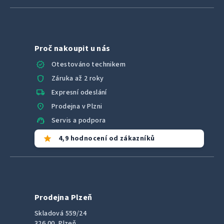
Proč nakoupit u nás
verified
Otestováno technikem
shield
Záruka až 2 roky
local_shipping
Expresní odeslání
location_on
Prodejna v Plzni
support_agent
Servis a podpora
star
4,9 hodnocení od zákazníků
Prodejna Plzeň
Skladová 559/24
326 00, Plzeň