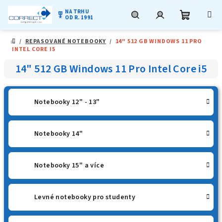
NA TRHU
military_tech
OD R. 1991
Nákupní
Hledat
Přihlášení
Přejít
/
REPASOVANÉ NOTEBOOKY
/
14" 512 GB WINDOWS 11 PRO
na
DOMŮ
INTEL CORE I5
obsah
košík
14" 512 GB Windows 11 Pro Intel Core i5
Notebooky 12" - 13"
Notebooky 14"
Notebooky 15" a více
Levné notebooky pro studenty