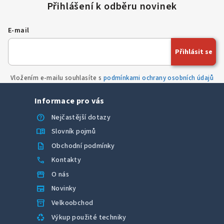
E-mail
Přihlásit se
Vložením e-mailu souhlasíte s
podmínkami ochrany osobních údajů
Informace pro vás
help
Nejčastější dotazy
menu_book
Slovník pojmů
description
Obchodní podmínky
call
Kontakty
storefront
O nás
newspaper
Novinky
inventory_2
Velkoobchod
recycling
Výkup použité techniky