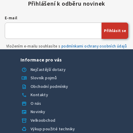
E-mail
Přihlásit se
Vložením e-mailu souhlasíte s
podmínkami ochrany osobních údajů
Informace pro vás
help
Nejčastější dotazy
menu_book
Slovník pojmů
description
Obchodní podmínky
call
Kontakty
storefront
O nás
newspaper
Novinky
inventory_2
Velkoobchod
recycling
Výkup použité techniky