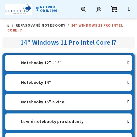
NA TRHU
military_tech
OD R. 1991
Nákupní
Hledat
Přihlášení
Přejít
/
REPASOVANÉ NOTEBOOKY
/
14" WINDOWS 11 PRO INTEL
na
DOMŮ
CORE I7
obsah
košík
14" Windows 11 Pro Intel Core i7
Notebooky 12" - 13"
Notebooky 14"
Notebooky 15" a více
Levné notebooky pro studenty