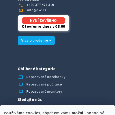
call
+420 377 471 319
mail
info@c-c.cz
NYNÍ ZAVŘENO
Otevřeme dnes v 08:00
Více o prodejně →
Oblíbené kategorie
laptop_chromebook
Repasované notebooky
computer
Repasované počítače
monitor
Repasované monitory
Sledujte nás
Facebook
Používáme cookies, abychom Vám umožnili pohodlné