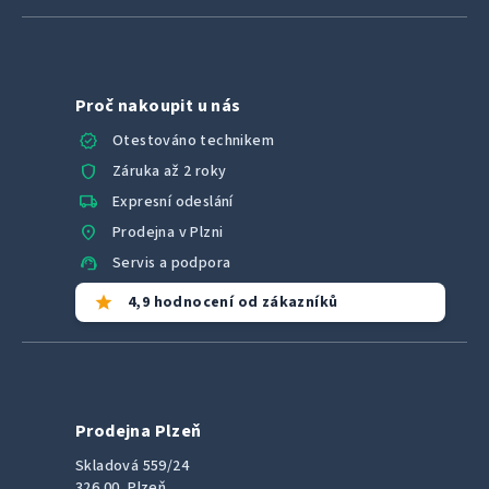
Proč nakoupit u nás
verified
Otestováno technikem
shield
Záruka až 2 roky
local_shipping
Expresní odeslání
location_on
Prodejna v Plzni
support_agent
Servis a podpora
star
4,9 hodnocení od zákazníků
Prodejna Plzeň
Skladová 559/24
326 00, Plzeň