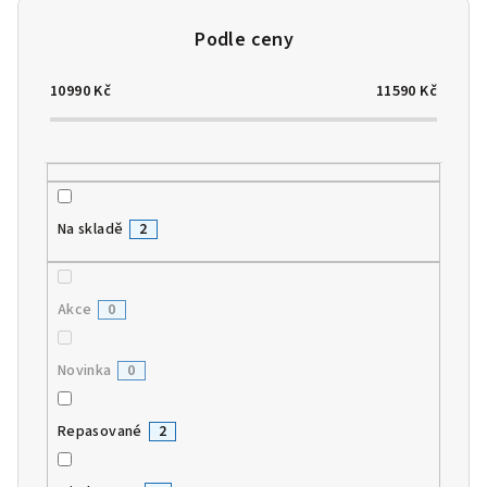
o
d
u
10990
Kč
11590
Kč
k
t
ů
Na skladě
2
Akce
0
Novinka
0
Repasované
2