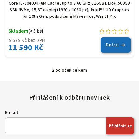
Core i5-10400H (8M Cache, up to 3.60 GHz), 16GB DDR4, 500GB
SSD NVMe, 15,6" displej (1920 x 1080 px), Intel® UHD Graphics
for 10th Gen, podsvícená klávesnice, Win 11 Pro
Skladem
(>5 ks)
9 579 Kč bez DPH
11 590 Kč
Detail
2
položek celkem
O
v
l
á
d
a
E-mail
c
í
Přihlásit se
p
r