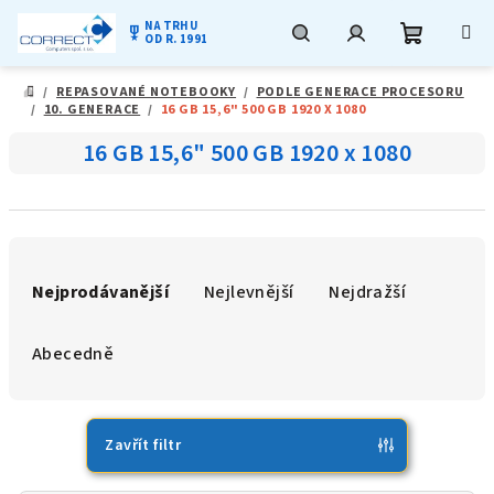
NA TRHU
military_tech
OD R. 1991
Nákupní
Hledat
Přihlášení
Přejít
/
REPASOVANÉ NOTEBOOKY
/
PODLE GENERACE PROCESORU
na
DOMŮ
/
10. GENERACE
/
16 GB 15,6" 500 GB 1920 X 1080
obsah
košík
16 GB 15,6" 500 GB 1920 x 1080
Ř
a
Nejprodávanější
Nejlevnější
Nejdražší
z
e
Abecedně
n
í
p
Zavřít filtr
r