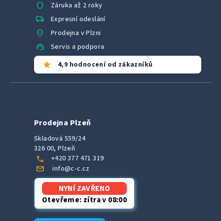
shield
Záruka až 2 roky
local_shipping
Expresní odeslání
location_on
Prodejna v Plzni
support_agent
Servis a podpora
star
4,9 hodnocení od zákazníků
Prodejna Plzeň
Skladová 559/24
326 00, Plzeň
call
+420 377 471 319
mail
info@c-c.cz
NYNÍ ZAVŘENO
Otevřeme: zítra v 08:00