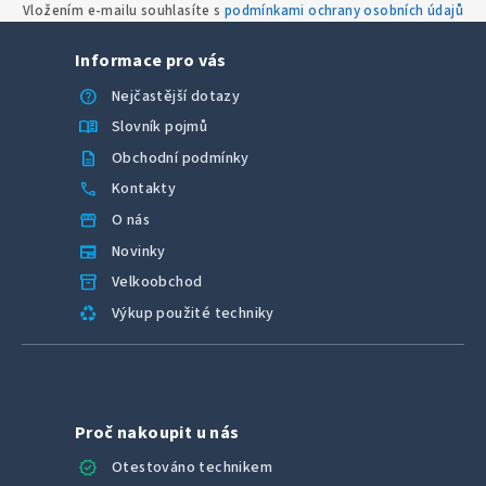
Vložením e-mailu souhlasíte s
podmínkami ochrany osobních údajů
v
k
Informace pro vás
y
v
help
Nejčastější dotazy
ý
menu_book
Slovník pojmů
p
description
Obchodní podmínky
i
call
Kontakty
s
u
storefront
O nás
newspaper
Novinky
inventory_2
Velkoobchod
recycling
Výkup použité techniky
Proč nakoupit u nás
verified
Otestováno technikem