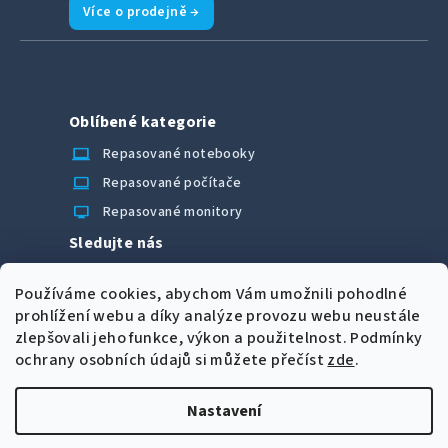
Více o prodejně →
Oblíbené kategorie
laptop_chromebook
Repasované notebooky
computer
Repasované počítače
monitor
Repasované monitory
Sledujte nás
Facebook
Používáme cookies, abychom Vám umožnili pohodlné
Možnosti úhrady
prohlížení webu a díky analýze provozu webu neustále
zlepšovali jeho funkce, výkon a použitelnost.
Podmínky
ochrany osobních údajů si můžete přečíst
zde
.
Nastavení
Z
Copyright 2026
CORRECT Computers spol. s r.o.
. Všechna