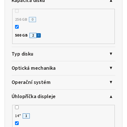
Kapacita disku
256 GB
0
500 GB
2
Typ disku
Optická mechanika
Operační systém
Úhlopříčka displeje
14"
1