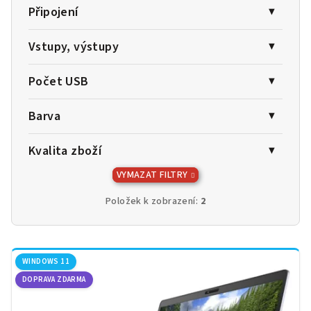
Připojení
Vstupy, výstupy
Počet USB
Barva
Kvalita zboží
VYMAZAT FILTRY
Položek k zobrazení:
2
V
ý
WINDOWS 11
DOPRAVA ZDARMA
p
i