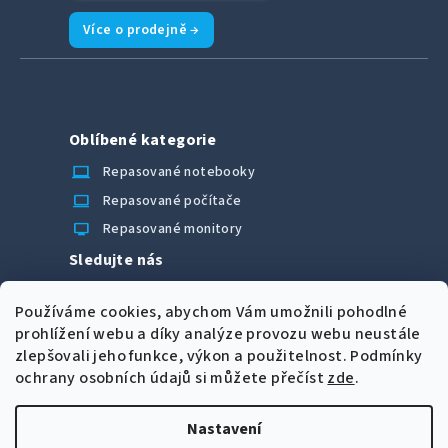
Více o prodejně →
Oblíbené kategorie
laptop_chromebook
Repasované notebooky
computer
Repasované počítače
monitor
Repasované monitory
Sledujte nás
Facebook
Používáme cookies, abychom Vám umožnili pohodlné
Možnosti úhrady
prohlížení webu a díky analýze provozu webu neustále
zlepšovali jeho funkce, výkon a použitelnost.
Podmínky
ochrany osobních údajů si můžete přečíst
zde
.
Nastavení