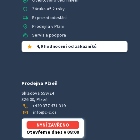
verified
Otestováno technikem
shield
Záruka až 2 roky
local_shipping
Expresní odeslání
location_on
Prodejna v Plzni
support_agent
Servis a podpora
star
4,9 hodnocení od zákazníků
Prodejna Plzeň
Skladová 559/24
326 00, Plzeň
call
+420 377 471 319
mail
info@c-c.cz
NYNÍ ZAVŘENO
Otevřeme dnes v 08:00