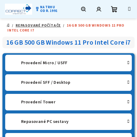
NA TRHU
military_tech
OD R. 1991
Nákupní
Hledat
Přihlášení
Přejít
/
REPASOVANÉ POČÍTAČE
/
16 GB 500 GB WINDOWS 11 PRO
na
DOMŮ
INTEL CORE I7
obsah
košík
16 GB 500 GB Windows 11 Pro Intel Core i7
Provedení Micro / USFF
Provedení SFF / Desktop
Provedení Tower
Repasované PC sestavy