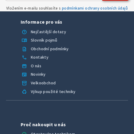
Vložením e-mailu souhlasíte s
podmínkami ochrany osobních údajů
Informace pro vás
help
Nejčastější dotazy
menu_book
Slovník pojmů
description
Obchodní podmínky
call
Kontakty
storefront
O nás
newspaper
Novinky
inventory_2
Velkoobchod
recycling
Výkup použité techniky
Proč nakoupit u nás