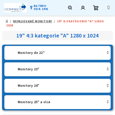
NA TRHU
military_tech
OD R. 1991
Nákupní
Hledat
Přihlášení
Přejít
/
REPASOVANÉ MONITORY
/
19" 4:3 KATEGORIE "A" 1280 X
na
DOMŮ
1024
obsah
košík
19" 4:3 kategorie "A" 1280 x 1024
Monitory do 22"
Monitory 23"
Monitory 24"
Monitory 25" a více