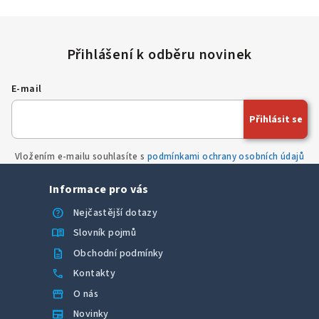
E-mail
Přihlásit se
Vložením e-mailu souhlasíte s
podmínkami ochrany osobních údajů
Informace pro vás
help
Nejčastější dotazy
menu_book
Slovník pojmů
description
Obchodní podmínky
call
Kontakty
storefront
O nás
newspaper
Novinky