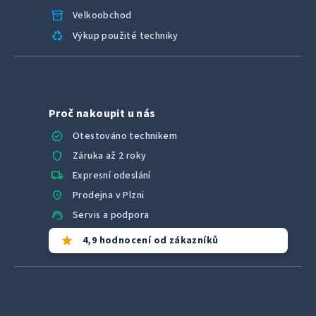
inventory_2
Velkoobchod
recycling
Výkup použité techniky
Proč nakoupit u nás
verified
Otestováno technikem
shield
Záruka až 2 roky
local_shipping
Expresní odeslání
location_on
Prodejna v Plzni
support_agent
Servis a podpora
star
4,9 hodnocení od zákazníků