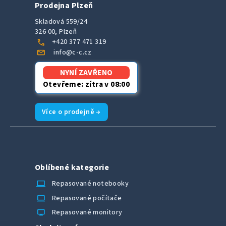
Prodejna Plzeň
Skladová 559/24
326 00, Plzeň
call
+420 377 471 319
mail
info@c-c.cz
NYNÍ ZAVŘENO
Otevřeme: zítra v 08:00
Více o prodejně →
Oblíbené kategorie
laptop_chromebook
Repasované notebooky
computer
Repasované počítače
monitor
Repasované monitory