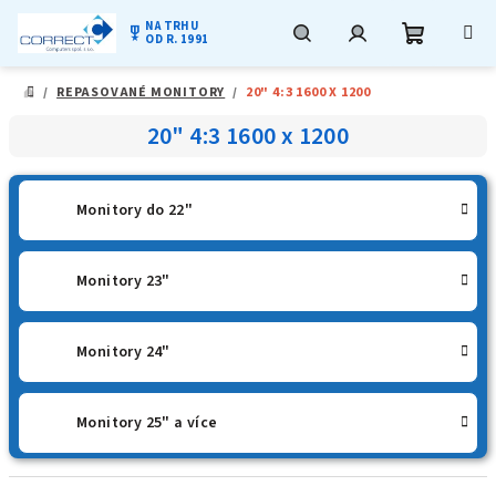
NA TRHU
military_tech
OD R. 1991
Nákupní
Hledat
Přihlášení
Přejít
/
REPASOVANÉ MONITORY
/
20" 4:3 1600 X 1200
na
DOMŮ
obsah
košík
20" 4:3 1600 x 1200
Monitory do 22"
Monitory 23"
Monitory 24"
Monitory 25" a více