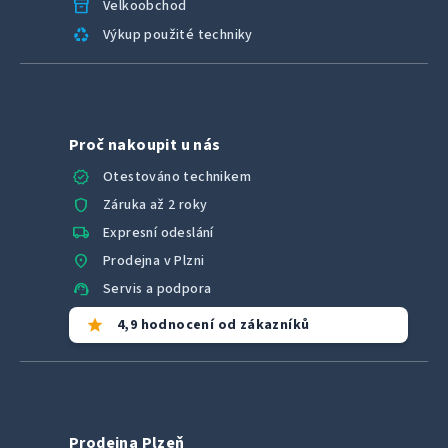
inventory_2
Velkoobchod
recycling
Výkup použité techniky
Proč nakoupit u nás
verified
Otestováno technikem
shield
Záruka až 2 roky
local_shipping
Expresní odeslání
location_on
Prodejna v Plzni
support_agent
Servis a podpora
star
4,9 hodnocení od zákazníků
Prodejna Plzeň