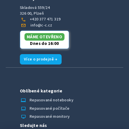
Skladová 559/24
326 00, Plzeň
call
+420 377 471 319
mail
info@c-c.cz
MÁME OTEVŘENO
Dnes do 16:00
Více o prodejně →
Oblíbené kategorie
laptop_chromebook
Repasované notebooky
computer
Repasované počítače
monitor
Repasované monitory
Sledujte nás