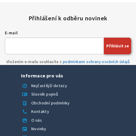
E-mail
Přihlásit se
Vložením e-mailu souhlasíte s
podmínkami ochrany osobních údajů
Informace pro vás
help
Nejčastější dotazy
menu_book
Slovník pojmů
description
Obchodní podmínky
call
Kontakty
storefront
O nás
newspaper
Novinky