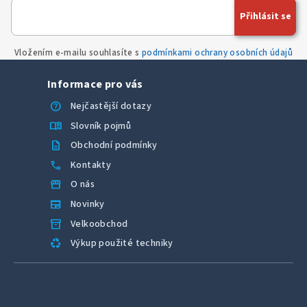
í
Přihlásit se
p
r
Vložením e-mailu souhlasíte s
podmínkami ochrany osobních údajů
v
k
Informace pro vás
y
v
help
Nejčastější dotazy
ý
menu_book
Slovník pojmů
p
description
Obchodní podmínky
i
call
Kontakty
s
u
storefront
O nás
newspaper
Novinky
inventory_2
Velkoobchod
recycling
Výkup použité techniky