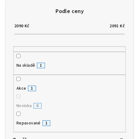
o
d
u
2090
Kč
2091
Kč
k
t
ů
Na skladě
1
Akce
1
Novinka
0
Repasované
1