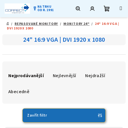
NA TRHU
military_tech
OD R. 1991
Nákupní
Hledat
Přihlášení
Přejít
/
REPASOVANÉ MONITORY
/
MONITORY 24"
/
24" 16:9 VGA |
na
DOMŮ
DVI 1920 X 1080
obsah
košík
24" 16:9 VGA | DVI 1920 x 1080
Ř
a
Nejprodávanější
Nejlevnější
Nejdražší
z
e
Abecedně
n
í
p
Zavřít filtr
r