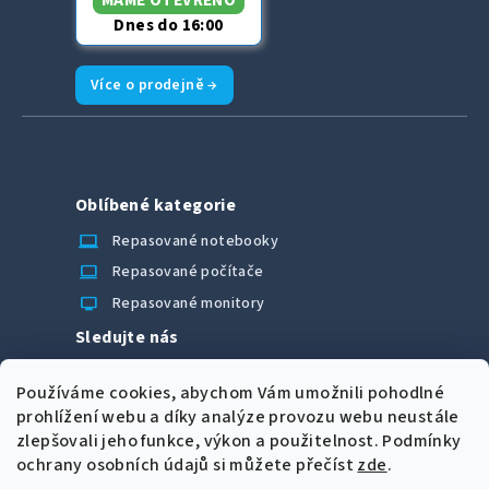
MÁME OTEVŘENO
Dnes do 16:00
Více o prodejně →
Oblíbené kategorie
laptop_chromebook
Repasované notebooky
computer
Repasované počítače
monitor
Repasované monitory
Sledujte nás
Facebook
Používáme cookies, abychom Vám umožnili pohodlné
Možnosti úhrady
prohlížení webu a díky analýze provozu webu neustále
zlepšovali jeho funkce, výkon a použitelnost.
Podmínky
ochrany osobních údajů si můžete přečíst
zde
.