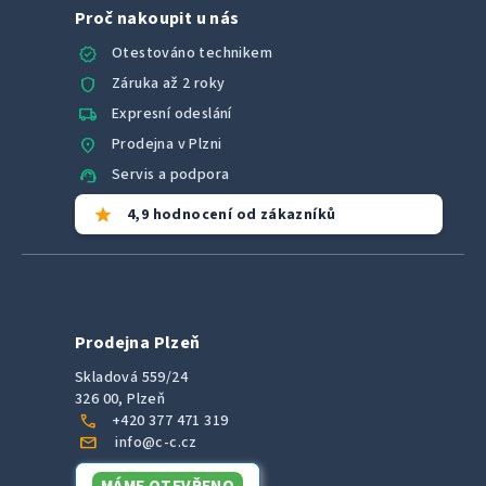
Proč nakoupit u nás
verified
Otestováno technikem
shield
Záruka až 2 roky
local_shipping
Expresní odeslání
location_on
Prodejna v Plzni
support_agent
Servis a podpora
star
4,9 hodnocení od zákazníků
Prodejna Plzeň
Skladová 559/24
326 00, Plzeň
call
+420 377 471 319
mail
info@c-c.cz