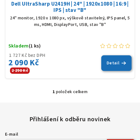
Dell UltraSharp U2419H | 24" | 1920x1080 | 16:9 |
IPS | stav "B"
24" monitor, 1920 x 1080 px, výškově stavitelný, IPS panel, 5
ms, HDMI, DisplayPort, USB, stav "B"
Skladem
(1 ks)
1 727 Kč bez DPH
2 090 Kč
Detail
2 290 Kč
1
položek celkem
O
v
l
á
d
a
E-mail
c