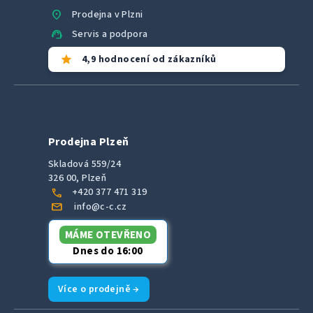
location_on
Prodejna v Plzni
support_agent
Servis a podpora
star
4,9 hodnocení od zákazníků
Prodejna Plzeň
Skladová 559/24
326 00, Plzeň
call
+420 377 471 319
mail
info@c-c.cz
MÁME OTEVŘENO
Dnes do 16:00
Více o prodejně →