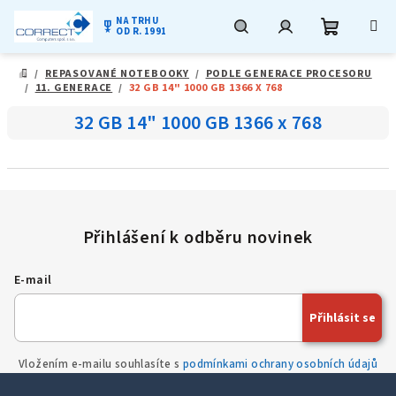
NA TRHU
military_tech
OD R. 1991
Nákupní
Hledat
Přihlášení
Přejít
/
REPASOVANÉ NOTEBOOKY
/
PODLE GENERACE PROCESORU
na
DOMŮ
/
11. GENERACE
/
32 GB 14" 1000 GB 1366 X 768
obsah
košík
32 GB 14" 1000 GB 1366 x 768
E-mail
Přihlásit se
Vložením e-mailu souhlasíte s
podmínkami ochrany osobních údajů