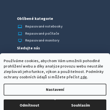
Oblíbené kategorie
laptop_chromebook
Repasované notebooky
computer
Repasované počítače
monitor
Repasované monitory
Sledujte nás
Facebook
Používáme cookies, abychom Vám umožnili pohodlné
Možnosti úhrady
prohlížení webu a díky analýze provozu webu neustále
zlepšovali jeho funkce, výkon a použitelnost.
Podmínky
ochrany osobních údajů si můžete přečíst
zde
.
Nastavení
Z
Copyright 2026
CORRECT Computers spol. s r.o.
. Všechna
á
práva vyhrazena.
Upravit nastavení cookies
Odmítnout
Souhlasím
p