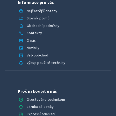
Informace pro vás
help
Nejčastější dotazy
menu_book
Slovník pojmů
description
Obchodní podmínky
call
Kontakty
storefront
O nás
newspaper
Novinky
inventory_2
Velkoobchod
recycling
Výkup použité techniky
Proč nakoupit u nás
verified
Otestováno technikem
shield
Záruka až 2 roky
local_shipping
Expresní odeslání