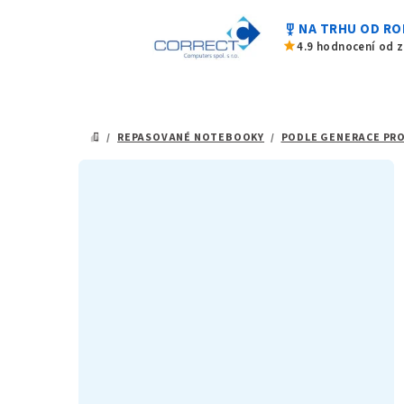
Přejít
military_tech
NA TRHU OD RO
na
star
4.9 hodnocení od 
obsah
/
REPASOVANÉ NOTEBOOKY
/
PODLE GENERACE PR
DOMŮ
P
o
s
t
r
a
n