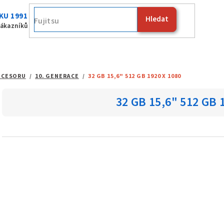
KU 1991
Hledat
Appl
zákazníků
OCESORU
/
10. GENERACE
/
32 GB 15,6" 512 GB 1920 X 1080
32 GB 15,6" 512 GB 