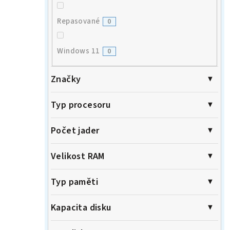
Repasované
0
Windows 11
0
Značky
Typ procesoru
Počet jader
Velikost RAM
Typ paměti
Kapacita disku