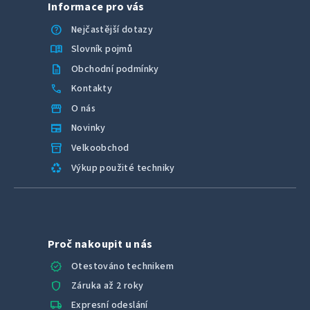
Informace pro vás
help
Nejčastější dotazy
menu_book
Slovník pojmů
description
Obchodní podmínky
call
Kontakty
storefront
O nás
newspaper
Novinky
inventory_2
Velkoobchod
recycling
Výkup použité techniky
Proč nakoupit u nás
verified
Otestováno technikem
shield
Záruka až 2 roky
local_shipping
Expresní odeslání