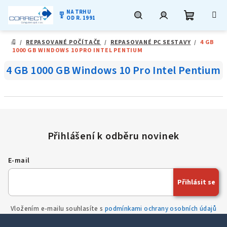
NA TRHU
military_tech
OD R. 1991
Nákupní
Hledat
Přihlášení
Přejít
/
REPASOVANÉ POČÍTAČE
/
REPASOVANÉ PC SESTAVY
/
4 GB
na
DOMŮ
1000 GB WINDOWS 10 PRO INTEL PENTIUM
obsah
košík
4 GB 1000 GB Windows 10 Pro Intel Pentium
E-mail
Přihlásit se
Vložením e-mailu souhlasíte s
podmínkami ochrany osobních údajů