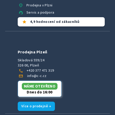
location_on
Prodejna v Plzni
support_agent
Servis a podpora
star
4,9 hodnocení od zákazníků
Prodejna Plzeň
Skladová 559/24
326 00, Plzeň
call
+420 377 471 319
mail
info@c-c.cz
MÁME OTEVŘENO
Dnes do 16:00
Více o prodejně →