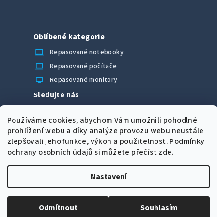
Oblíbené kategorie
laptop_chromebook
Repasované notebooky
computer
Repasované počítače
monitor
Repasované monitory
Sledujte nás
Facebook
Používáme cookies, abychom Vám umožnili pohodlné
Možnosti úhrady
prohlížení webu a díky analýze provozu webu neustále
zlepšovali jeho funkce, výkon a použitelnost.
Podmínky
ochrany osobních údajů si můžete přečíst
zde
.
Nastavení
Z
Copyright 2026
CORRECT Computers spol. s r.o.
. Všechna
á
práva vyhrazena.
Upravit nastavení cookies
Odmítnout
Souhlasím
p