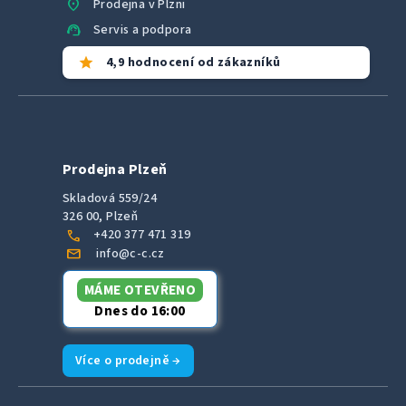
location_on
Prodejna v Plzni
support_agent
Servis a podpora
star
4,9 hodnocení od zákazníků
Prodejna Plzeň
Skladová 559/24
326 00, Plzeň
call
+420 377 471 319
mail
info@c-c.cz
MÁME OTEVŘENO
Dnes do 16:00
Více o prodejně →