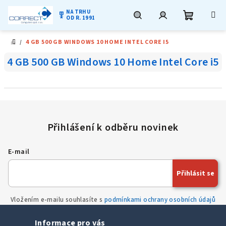
NA TRHU
military_tech
OD R. 1991
Nákupní
Hledat
Přihlášení
Přejít
/
4 GB 500 GB WINDOWS 10 HOME INTEL CORE I5
na
DOMŮ
obsah
košík
4 GB 500 GB Windows 10 Home Intel Core i5
E-mail
Přihlásit se
Vložením e-mailu souhlasíte s
podmínkami ochrany osobních údajů
Informace pro vás