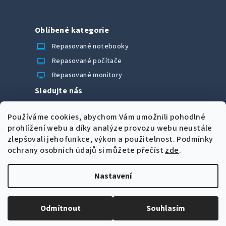
Oblíbené kategorie
laptop_chromebook
Repasované notebooky
computer
Repasované počítače
monitor
Repasované monitory
Sledujte nás
Facebook
Používáme cookies, abychom Vám umožnili pohodlné
Možnosti úhrady
prohlížení webu a díky analýze provozu webu neustále
zlepšovali jeho funkce, výkon a použitelnost.
Podmínky
ochrany osobních údajů si můžete přečíst
zde
.
Nastavení
Z
Copyright 2026
CORRECT Computers spol. s r.o.
. Všechna
á
práva vyhrazena.
Upravit nastavení cookies
Odmítnout
Souhlasím
p
Vytvořil Shoptet