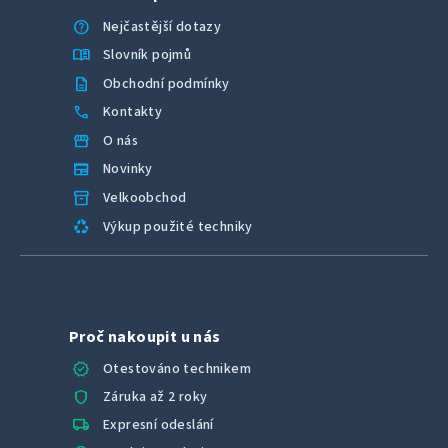
help
Nejčastější dotazy
menu_book
Slovník pojmů
description
Obchodní podmínky
call
Kontakty
storefront
O nás
newspaper
Novinky
inventory_2
Velkoobchod
recycling
Výkup použité techniky
Proč nakoupit u nás
verified
Otestováno technikem
shield
Záruka až 2 roky
local_shipping
Expresní odeslání