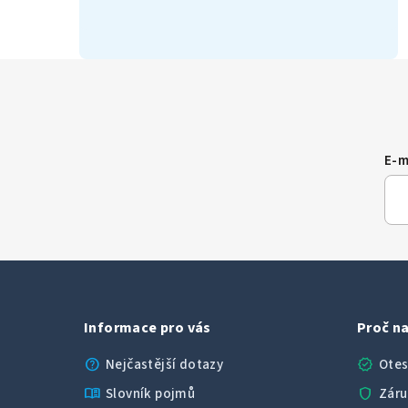
E-m
Informace pro vás
Proč na
help
verified
Nejčastější dotazy
Otes
menu_book
shield
Slovník pojmů
Záru