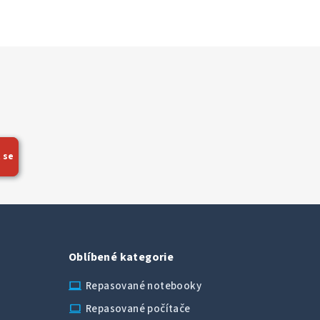
 se
Oblíbené kategorie
laptop_chromebook
Repasované notebooky
computer
Repasované počítače