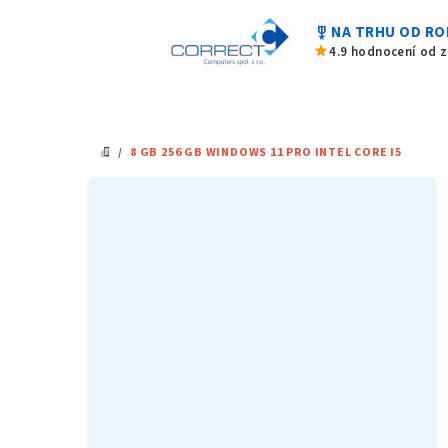
Přejít
military_tech
NA TRHU OD RO
na
star
4.9 hodnocení od 
obsah
/
8 GB 256 GB WINDOWS 11 PRO INTEL CORE I5
DOMŮ
P
o
s
t
r
a
n