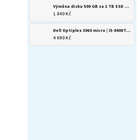
Výměna disku 500 GB za 1 TB SSD M.2 NVMe
1 840 Kč
Dell Optiplex 3060 micro | i5-8400T | 8GB | 256GB SSD | Win 11
4 690 Kč