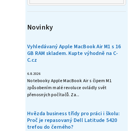
Novinky
Vyhledávaný Apple MacBook Air M1 s 16
GB RAM skladem. Kupte výhodně na C-
C.cz
6.8.2026
Notebooky Apple MacBook Air s čipem M1
způsobením malé revoluce ovládly svět
přenosných počítačů. Za...
Hvězda business třídy pro práci i školu:
Proč je repasovaný Dell Latitude 5420
trefou do černého?