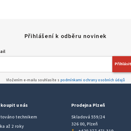
ail
Přihlásit
Vložením e-mailu souhlasíte s
podmínkami ochrany osobních údajů
koupit u nás
Prodejna Plzeň
továno technikem
Skladová 559/24
326 00, Plzeň
ka až 2 roky
call