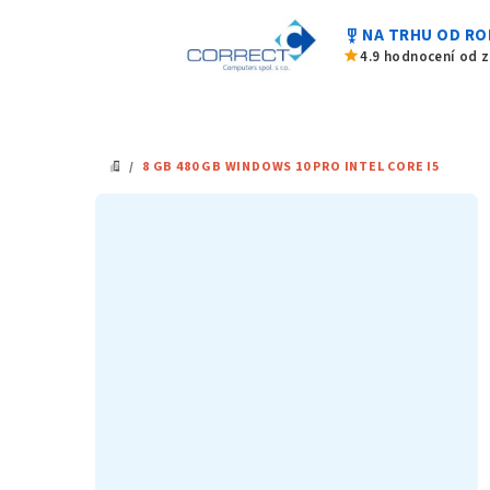
Přejít
military_tech
NA TRHU OD RO
na
star
4.9 hodnocení od 
obsah
/
8 GB 480 GB WINDOWS 10 PRO INTEL CORE I5
DOMŮ
P
o
s
t
r
a
n