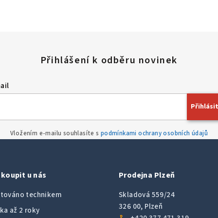
ail
Přihlásit
Vložením e-mailu souhlasíte s
podmínkami ochrany osobních údajů
koupit u nás
Prodejna Plzeň
továno technikem
Skladová 559/24
326 00, Plzeň
ka až 2 roky
call