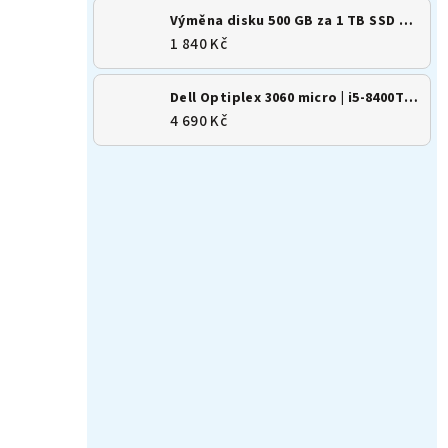
Výměna disku 500 GB za 1 TB SSD M.2 NVMe
1 840 Kč
Dell Optiplex 3060 micro | i5-8400T | 8GB | 256GB SSD | Win 11
4 690 Kč