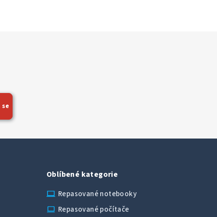
 se
Oblíbené kategorie
laptop_chromebook
Repasované notebooky
computer
Repasované počítače