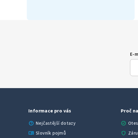
E-m
Informace pro vás
Proč na
help
verified
Nejčastější dotazy
Otes
menu_book
shield
Slovník pojmů
Záru