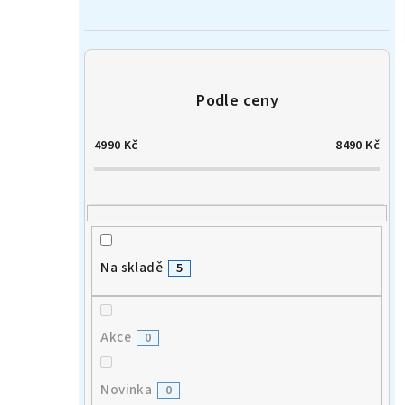
n
í
p
a
4990
Kč
8490
Kč
n
e
l
Na skladě
5
Akce
0
Novinka
0