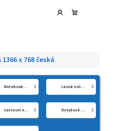
Přihlášení
Nákupní
košík
á 1366 x 768 česká
Notebooky 15" a více
Levné notebooky pro studenty
Cestovní notebooky
Dotykové notebooky