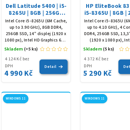
o
Dell Latitude 5400 | i5-
HP EliteBook 83
r
d
8265U | 8GB | 256GB
i5-8365U | 8GB |
o
SSD | 14" FHD | Win 11
SSD | 13,3" FHD 
Intel Core i5-8265U (6M Cache,
Intel Core i5-8365U (6
u
11
up to 3.90 GHz), 8GB DDR4,
up to 4.10 GHz), 4 Co
d
k
256GB SSD, 14" displej (1920 x
DDR4, 256GB SSD, 13,3"
1080 px), Intel HD Graphics 620,
(1920 x 1080 px), In
u
t
podsvícená klávesnice, Win 11
Graphics 620, podsv
Skladem
(>5 ks)
Skladem
(5 ks)
k
Pro
klávesnice, Win 11
ů
4 124 Kč bez
4 372 Kč bez
t
DPH
DPH
Detail
Det
4 990 Kč
5 290 Kč
ů
WINDOWS 11
WINDOWS 11