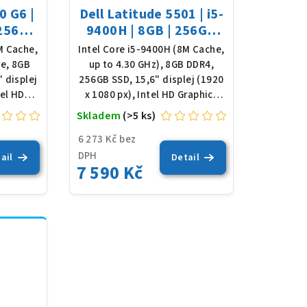
0 G6 |
Dell Latitude 5501 | i5-
 256GB
9400H | 8GB | 256GB
| Win
SSD | 15,6" FHD | Win
M Cache,
Intel Core i5-9400H (8M Cache,
11
re, 8GB
up to 4.30 GHz), 8GB DDR4,
 displej
256GB SSD, 15,6" displej (1920
tel HD
x 1080 px), Intel HD Graphics
ícená
630, podsvícená klávesnice,
Skladem
(>5 ks)
 Pro
Win 11 Pro
6 273 Kč bez
DPH
ail
Detail
7 590 Kč