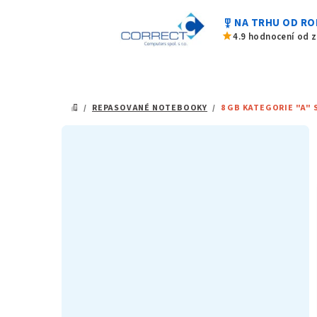
Přejít
military_tech
NA TRHU OD RO
na
star
4.9 hodnocení od 
obsah
/
REPASOVANÉ NOTEBOOKY
/
8 GB KATEGORIE "A" 
DOMŮ
P
o
s
t
r
a
n