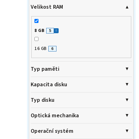
Velikost RAM
8 GB
5
16 GB
6
Typ paměti
Kapacita disku
Typ disku
Optická mechanika
Operační systém