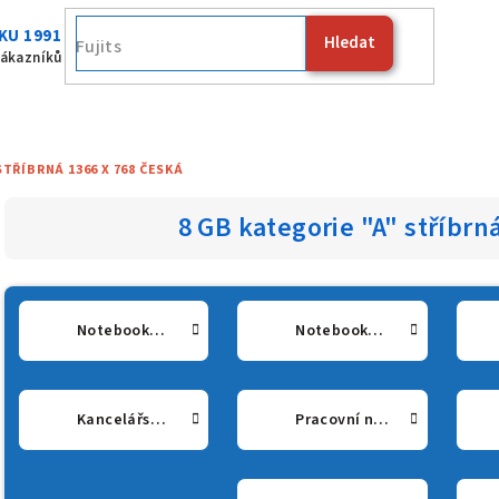
KU 1991
Hledat
Fujitsu
zákazníků
STŘÍBRNÁ 1366 X 768 ČESKÁ
8 GB kategorie "A" stříbrn
Notebooky 12" - 13"
Notebooky 14"
Kancelářské notebooky
Pracovní notebooky