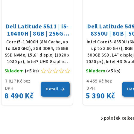
Dell Latitude 5511 | i5-
Dell Latitude 549
10400H | 8GB | 256GB
8350U | 8GB | 
SSD | 15,6" FHD | Win
SSD | 14" FHD | 
Core i5-10400H (8M Cache, up
Intel Core i5-8350U (6
11
to 3.60 GHz), 8GB DDR4, 256GB
up to 3.60 GHz), 8GB
SSD NVMe, 15,6" displej (1920 x
500GB SSD, 14" displej
1080 px), Intel® UHD Graphics
1080 px), Intel HD Grap
for 10th Gen, podsvícená
podsvícená klávesnice
Skladem
(>5 ks)
Skladem
(>5 ks)
klávesnice, Win 11 Pro
Pro
7 017 Kč bez
4 455 Kč bez
DPH
DPH
Detail
Det
8 490 Kč
5 390 Kč
5
položek celk
O
v