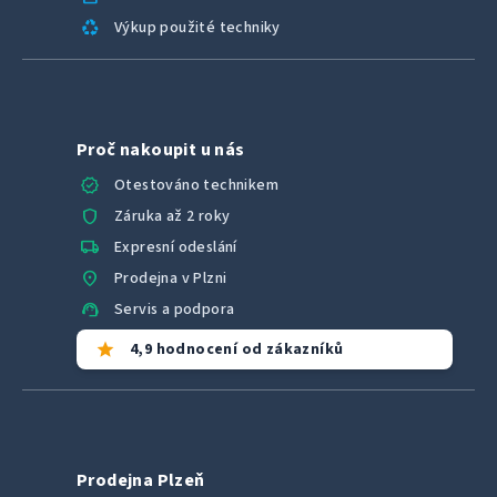
recycling
Výkup použité techniky
Proč nakoupit u nás
verified
Otestováno technikem
shield
Záruka až 2 roky
local_shipping
Expresní odeslání
location_on
Prodejna v Plzni
support_agent
Servis a podpora
star
4,9 hodnocení od zákazníků
Prodejna Plzeň