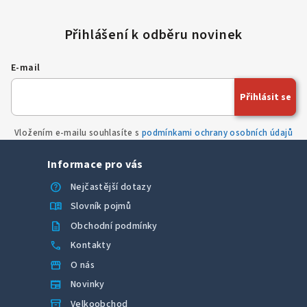
E-mail
Přihlásit se
Vložením e-mailu souhlasíte s
podmínkami ochrany osobních údajů
Informace pro vás
help
Nejčastější dotazy
menu_book
Slovník pojmů
description
Obchodní podmínky
call
Kontakty
storefront
O nás
newspaper
Novinky
inventory_2
Velkoobchod