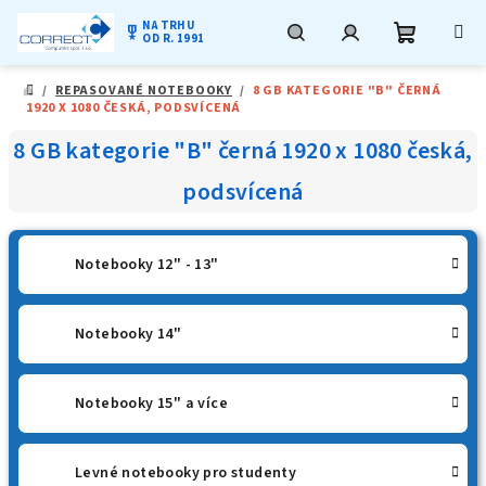
NA TRHU
military_tech
OD R. 1991
Nákupní
Hledat
Přihlášení
Přejít
/
REPASOVANÉ NOTEBOOKY
/
8 GB KATEGORIE "B" ČERNÁ
na
DOMŮ
1920 X 1080 ČESKÁ, PODSVÍCENÁ
obsah
košík
8 GB kategorie "B" černá 1920 x 1080 česká,
podsvícená
Notebooky 12" - 13"
Notebooky 14"
Notebooky 15" a více
Levné notebooky pro studenty