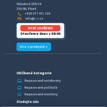
Skladová 559/24
326 00, Plzeň
call
+420 377 471 319
mail
info@c-c.cz
NYNÍ ZAVŘENO
Otevřeme dnes v 08:00
Více o prodejně →
Oblíbené kategorie
laptop_chromebook
Repasované notebooky
computer
Repasované počítače
monitor
Repasované monitory
Sledujte nás