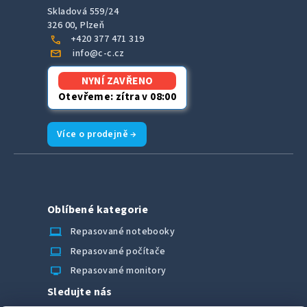
Skladová 559/24
326 00, Plzeň
call
+420 377 471 319
mail
info@c-c.cz
NYNÍ ZAVŘENO
Otevřeme: zítra v 08:00
Více o prodejně →
Oblíbené kategorie
laptop_chromebook
Repasované notebooky
computer
Repasované počítače
monitor
Repasované monitory
Sledujte nás