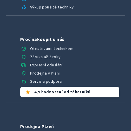
recycling
Výkup použité techniky
Proč nakoupit u nás
verified
Otestováno technikem
shield
Záruka až 2 roky
local_shipping
Expresní odeslání
location_on
Prodejna v Plzni
support_agent
Servis a podpora
star
4,9 hodnocení od zákazníků
Prodejna Plzeň