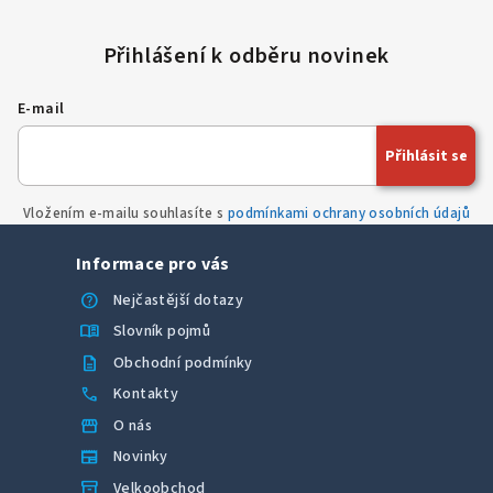
E-mail
Přihlásit se
Vložením e-mailu souhlasíte s
podmínkami ochrany osobních údajů
Informace pro vás
help
Nejčastější dotazy
menu_book
Slovník pojmů
description
Obchodní podmínky
call
Kontakty
storefront
O nás
newspaper
Novinky
inventory_2
Velkoobchod