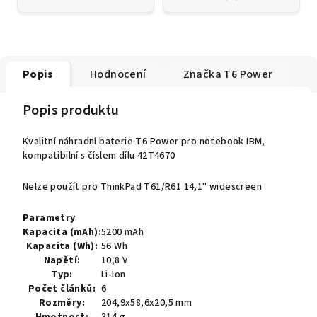
Popis
Hodnocení
Značka
T6 Power
Popis produktu
Kvalitní náhradní baterie T6 Power pro notebook IBM,
kompatibilní s číslem dílu 42T4670
Nelze použít pro ThinkPad T61/R61 14,1" widescreen
Parametry
Kapacita (mAh):
5200 mAh
Kapacita (Wh):
56 Wh
Napětí:
10,8 V
Typ:
Li-Ion
Počet článků:
6
Rozměry:
204,9x58,6x20,5 mm
Hmotnost:
314 g