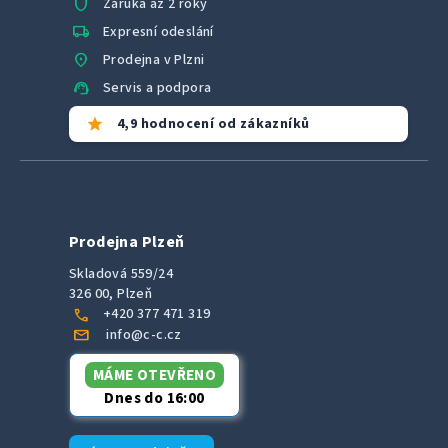
shield
Záruka až 2 roky
local_shipping
Expresní odeslání
location_on
Prodejna v Plzni
support_agent
Servis a podpora
star
4,9 hodnocení od zákazníků
Prodejna Plzeň
Skladová 559/24
326 00, Plzeň
call
+420 377 471 319
mail
info@c-c.cz
MÁME OTEVŘENO
Dnes do 16:00