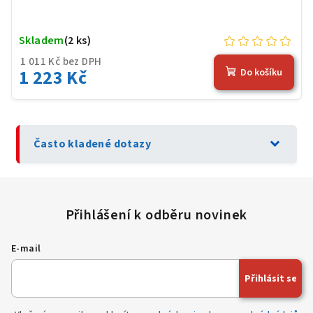
Skladem
(2 ks)
1 011 Kč bez DPH
1 223 Kč
Do košíku
expand_more
Často kladené dotazy
E-mail
Přihlásit se