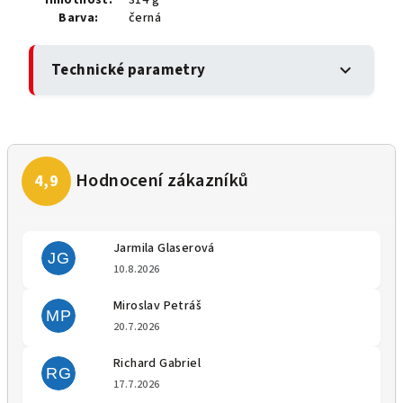
Barva:
černá
Technické parametry
expand_more
Jarmila Glaserová
JG
Hodnocení obchodu je 5 z 5 
10.8.2026
Miroslav Petráš
MP
Hodnocení obchodu je 5 z 5 
20.7.2026
Richard Gabriel
RG
Hodnocení obchodu je 5 z 5 
17.7.2026