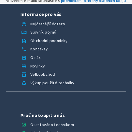
Vložením e-mailu souhlasíte s
podmínkami ochrany osobních údajů
Informace pro vás
help
Nejčastější dotazy
menu_book
Slovník pojmů
description
Obchodní podmínky
call
Kontakty
storefront
O nás
newspaper
Novinky
inventory_2
Velkoobchod
recycling
Výkup použité techniky
Proč nakoupit u nás
verified
Otestováno technikem