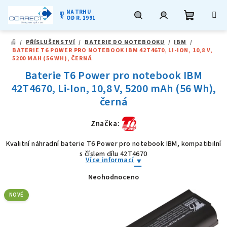
NA TRHU
military_tech
OD R. 1991
Nákupní
Hledat
Přihlášení
Přejít
/
PŘÍSLUŠENSTVÍ
/
BATERIE DO NOTEBOOKU
/
IBM
/
na
DOMŮ
BATERIE T6 POWER PRO NOTEBOOK IBM 42T4670, LI-ION, 10,8 V,
obsah
košík
5200 MAH (56 WH), ČERNÁ
Baterie T6 Power pro notebook IBM
42T4670, Li-Ion, 10,8 V, 5200 mAh (56 Wh),
černá
Značka:
Kvalitní náhradní baterie T6 Power pro notebook IBM, kompatibilní
s číslem dílu 42T4670
Více informací
Neohodnoceno
Průměrné
hodnocení
produktu
NOVÉ
je
0,0
z
5