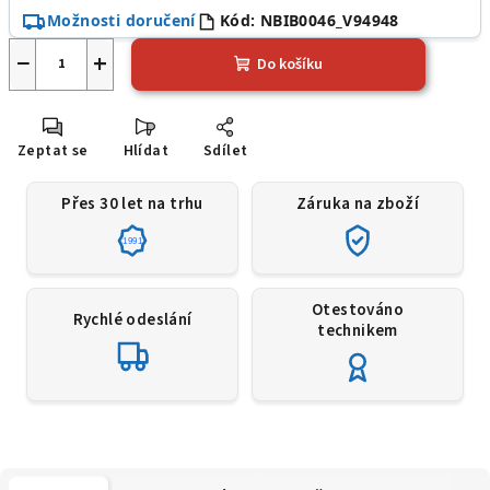
Možnosti doručení
Kód:
NBIB0046_V94948
−
+
Do košíku
Zeptat se
Hlídat
Sdílet
Přes 30 let na trhu
Záruka na zboží
1991
Otestováno
Rychlé odeslání
technikem