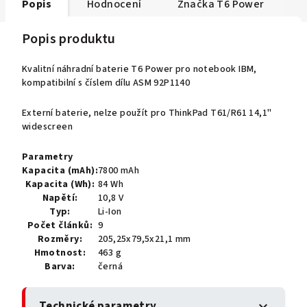
Popis
Hodnocení
Značka
T6 Power
Popis produktu
Kvalitní náhradní baterie T6 Power pro notebook IBM,
kompatibilní s číslem dílu ASM 92P1140
Externí baterie, nelze použít pro ThinkPad T61/R61 14,1"
widescreen
Parametry
Kapacita (mAh):
7800 mAh
Kapacita (Wh):
84 Wh
Napětí:
10,8 V
Typ:
Li-Ion
Počet článků:
9
Rozměry:
205,25x79,5x21,1 mm
Hmotnost:
463 g
Barva:
černá
Technické parametry
expand_more