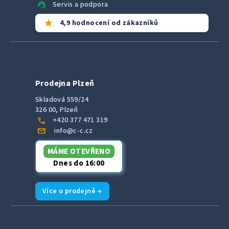
support_agent
Servis a podpora
star
4,9 hodnocení od zákazníků
Prodejna Plzeň
Skladová 559/24
326 00, Plzeň
call
+420 377 471 319
mail
info@c-c.cz
MÁME OTEVŘENO
Dnes do 16:00
Více o prodejně →