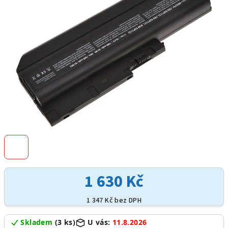
hvězdiček.
1 630 Kč
1 347 Kč bez DPH
Skladem
(3 ks)
U vás:
11.8.2026