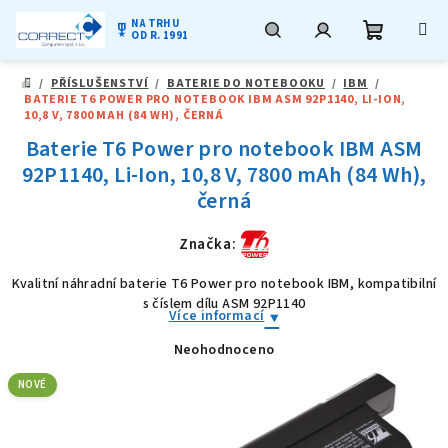
NA TRHU
military_tech
OD R. 1991
Nákupní
Hledat
Přihlášení
Přejít
/
PŘÍSLUŠENSTVÍ
/
BATERIE DO NOTEBOOKU
/
IBM
/
na
DOMŮ
BATERIE T6 POWER PRO NOTEBOOK IBM ASM 92P1140, LI-ION,
obsah
košík
10,8 V, 7800 MAH (84 WH), ČERNÁ
Baterie T6 Power pro notebook IBM ASM
92P1140, Li-Ion, 10,8 V, 7800 mAh (84 Wh),
černá
Značka:
Kvalitní náhradní baterie T6 Power pro notebook IBM, kompatibilní
s číslem dílu ASM 92P1140
Více informací
Neohodnoceno
Průměrné
hodnocení
produktu
NOVÉ
je
0,0
z
5