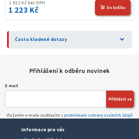
1 011 Kč bez DPH
1 223 Kč
Do košíku
expand_more
Často kladené dotazy
E-mail
Přihlásit se
Vložením e-mailu souhlasíte s
podmínkami ochrany osobních údajů
Informace pro vás