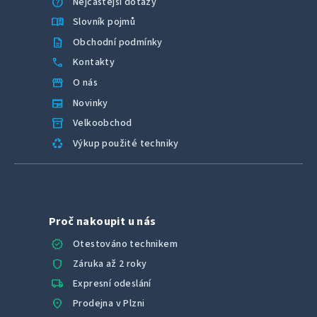
help
Nejčastější dotazy
menu_book
Slovník pojmů
description
Obchodní podmínky
call
Kontakty
storefront
O nás
newspaper
Novinky
inventory_2
Velkoobchod
recycling
Výkup použité techniky
Proč nakoupit u nás
verified
Otestováno technikem
shield
Záruka až 2 roky
local_shipping
Expresní odeslání
location_on
Prodejna v Plzni