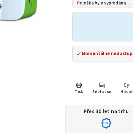
5
Položka byla vyprodána…
hvězdiček.
Momentálně nedostup
Tisk
Zeptat se
Hlídat
Přes 30 let na trhu
1991