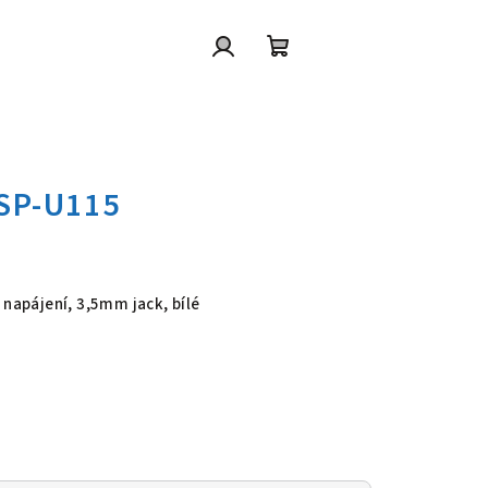
Přihlášení
Nákupní
košík
 SP-U115
 napájení, 3,5mm jack, bílé