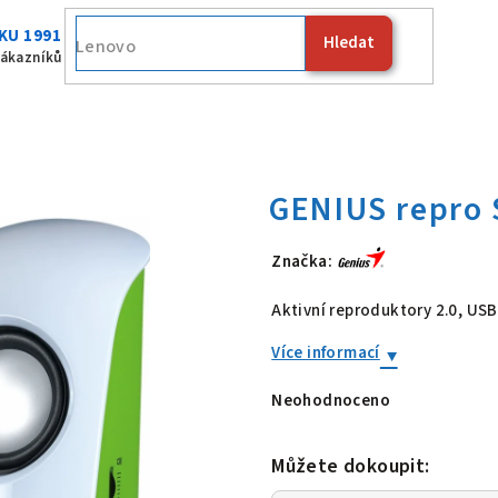
KU 1991
Hledat
Fujitsu
zákazníků
Značka:
GENIUS repro
Aktivní reproduktory 2.0, USB
Více informací
Neohodnoceno
Průměrné
hodnocení
produktu
je
Můžete dokoupit:
0,0
z