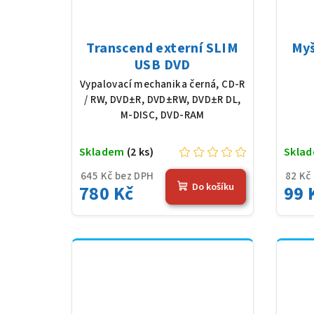
Transcend externí SLIM
Myš
USB DVD
Vypalovací mechanika černá, CD-R
/ RW, DVD±R, DVD±RW, DVD±R DL,
M-DISC, DVD-RAM
Skladem
(2 ks)
Skla
645 Kč bez DPH
82 Kč
Do košíku
780 Kč
99 