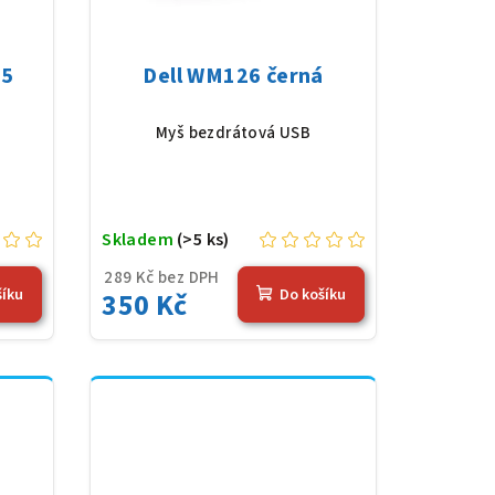
Dell WM126 černá
Myš bezdrátová USB
Skladem
(>5 ks)
289 Kč bez DPH
šíku
Do košíku
350 Kč