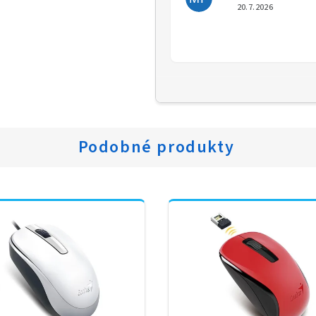
Hodno
20.7.2026
Podobné produkty