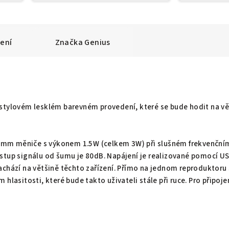
ení
Značka
Genius
stylovém lesklém barevném provedení, které se bude hodit na vě
 50mm měniče s výkonem 1.5W (celkem 3W) při slušném frekvenční
stup signálu od šumu je 80dB. Napájení je realizované pomocí U
achází na většině těchto zařízení. Přímo na jednom reproduktoru
 hlasitosti, které bude takto uživateli stále při ruce. Pro připoje