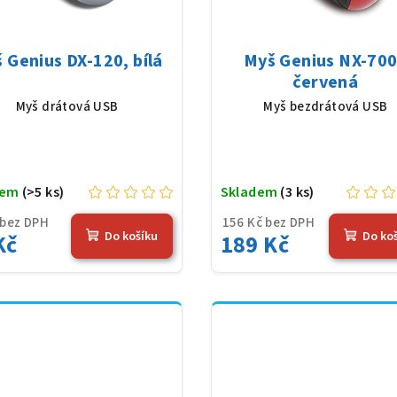
 Genius DX-120, bílá
Myš Genius NX-7005
červená
Myš drátová USB
Myš bezdrátová USB
dem
(>5 ks)
Skladem
(3 ks)
 bez DPH
156 Kč bez DPH
Do košíku
Do ko
Kč
189 Kč