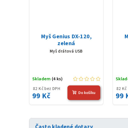
Myš Genius DX-120,
M
zelená
Myš drátová USB
Skladem
(4 ks)
Skla
82 Kč bez DPH
82 Kč
Do košíku
99 Kč
99 
Často kladené dotazy