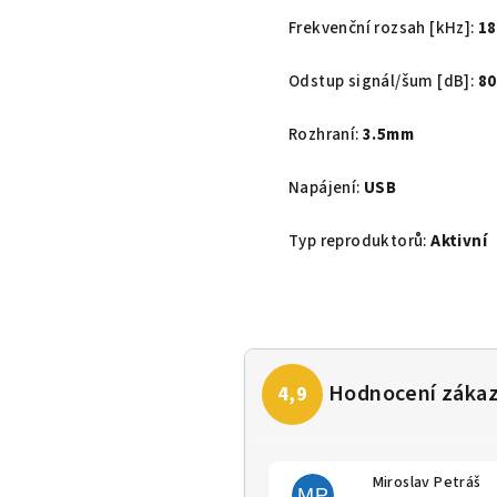
Frekvenční rozsah [kHz]:
18
Odstup signál/šum [dB]:
80
Rozhraní:
3.5mm
Napájení:
USB
Typ reproduktorů:
Aktivní
Miroslav Petráš
MP