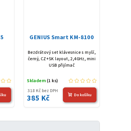
GENIUS Smart KM-8100
Bezdrátový set klávesnice s myší,
černý, CZ+SK layout, 2,4GHz, mini
USB přijímač
Skladem
(1 ks)
318 Kč bez DPH
šíku
Do košíku
385 Kč