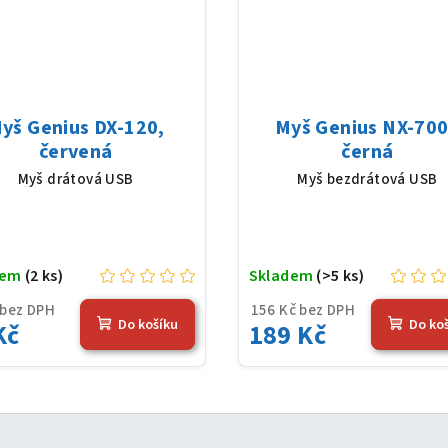
yš Genius DX-120,
Myš Genius NX-7005
červená
černá
Myš drátová USB
Myš bezdrátová USB
dem
(2 ks)
Skladem
(>5 ks)
 bez DPH
156 Kč bez DPH
Do košíku
Do ko
Kč
189 Kč