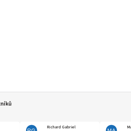
Richard Gabriel
Ma
RG
MA