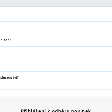
onitor?
íslušenství?