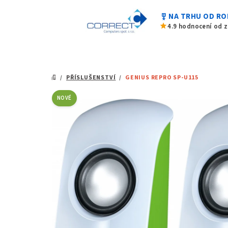
Přejít
military_tech
NA TRHU OD RO
na
star
4.9 hodnocení od 
obsah
/
PŘÍSLUŠENSTVÍ
/
GENIUS REPRO SP-U115
DOMŮ
NOVÉ