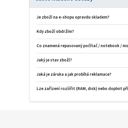
Je zboží na e‑shopu opravdu skladem?
Kdy zboží obdržím?
Co znamená repasovaný počítač / notebook / m
Jaký je stav zboží?
Jaká je záruka a jak probíhá reklamace?
Lze zařízení rozšířit (RAM, disk) nebo doplnit př