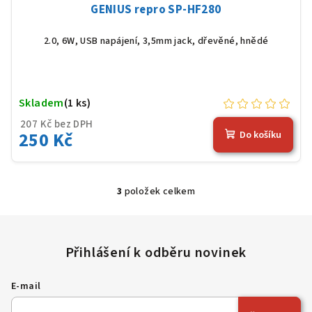
GENIUS repro SP-HF280
2.0, 6W, USB napájení, 3,5mm jack, dřevěné, hnědé
Skladem
(1 ks)
207 Kč bez DPH
250 Kč
Do košíku
3
položek celkem
O
v
l
á
d
a
E-mail
c
í