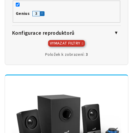
Genius
3
Konfigurace reproduktorů
VYMAZAT FILTRY
Položek k zobrazení:
3
V
ý
p
i
s
p
r
o