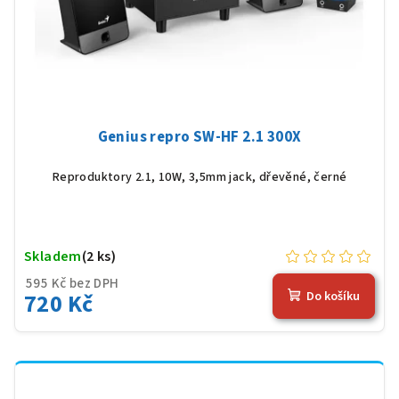
d
u
k
t
ů
Genius repro SW-HF 2.1 300X
Reproduktory 2.1, 10W, 3,5mm jack, dřevěné, černé
Skladem
(2 ks)
595 Kč bez DPH
720 Kč
Do košíku