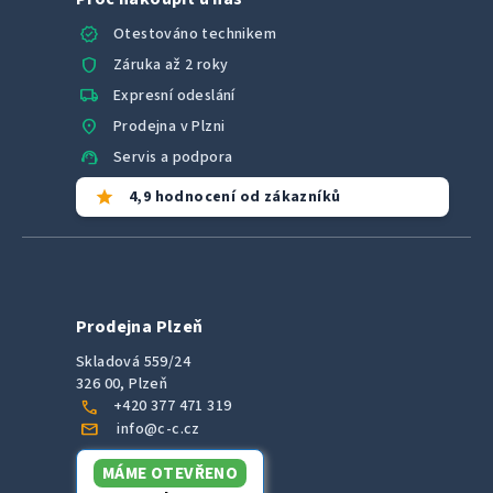
verified
Otestováno technikem
shield
Záruka až 2 roky
local_shipping
Expresní odeslání
location_on
Prodejna v Plzni
support_agent
Servis a podpora
star
4,9 hodnocení od zákazníků
Prodejna Plzeň
Skladová 559/24
326 00, Plzeň
call
+420 377 471 319
mail
info@c-c.cz
MÁME OTEVŘENO