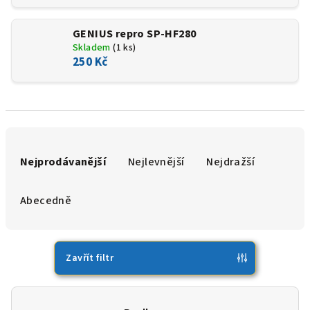
GENIUS repro SP-HF280
Skladem
(1 ks)
250 Kč
Ř
a
Nejprodávanější
Nejlevnější
Nejdražší
z
e
Abecedně
n
í
p
Zavřít filtr
r
o