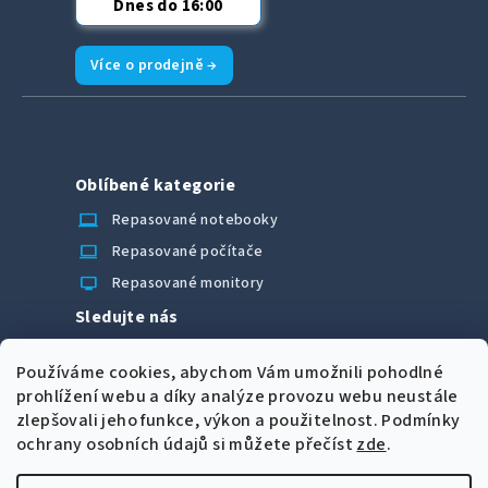
Dnes do 16:00
Více o prodejně →
Oblíbené kategorie
laptop_chromebook
Repasované notebooky
computer
Repasované počítače
monitor
Repasované monitory
Sledujte nás
Facebook
Používáme cookies, abychom Vám umožnili pohodlné
Možnosti úhrady
prohlížení webu a díky analýze provozu webu neustále
zlepšovali jeho funkce, výkon a použitelnost.
Podmínky
ochrany osobních údajů si můžete přečíst
zde
.