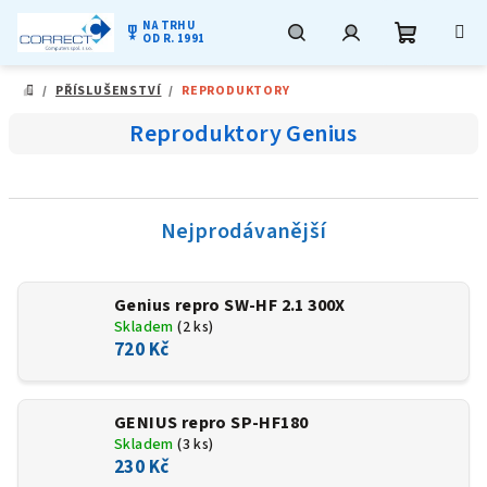
NA TRHU
military_tech
OD R. 1991
Nákupní
Hledat
Přihlášení
Přejít
/
PŘÍSLUŠENSTVÍ
/
REPRODUKTORY
na
DOMŮ
obsah
košík
Reproduktory Genius
Nejprodávanější
Genius repro SW-HF 2.1 300X
Skladem
(2 ks)
720 Kč
GENIUS repro SP-HF180
Skladem
(3 ks)
230 Kč