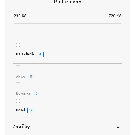
d
u
230
Kč
720
Kč
k
t
ů
Na skladě
3
Akce
0
Novinka
0
Nové
3
Značky