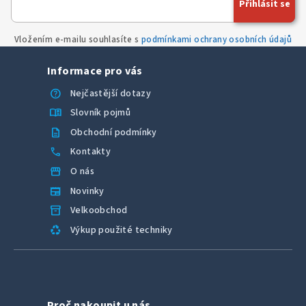
Přihlásit se
p
r
Vložením e-mailu souhlasíte s
podmínkami ochrany osobních údajů
v
k
Informace pro vás
y
v
help
Nejčastější dotazy
ý
menu_book
Slovník pojmů
p
description
Obchodní podmínky
i
call
Kontakty
s
u
storefront
O nás
newspaper
Novinky
inventory_2
Velkoobchod
recycling
Výkup použité techniky
Proč nakoupit u nás