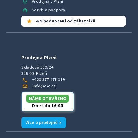
location_on
Prodejna v Plzni
support_agent
Servis a podpora
star
4,9 hodnocení od zákazníků
Prodejna Plzeň
Skladová 559/24
326 00, Plzeň
call
+420 377 471 319
mail
info@c-c.cz
MÁME OTEVŘENO
Dnes do 16:00
Více o prodejně →