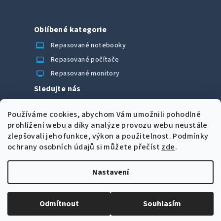
Oblíbené kategorie
laptop_chromebook
Repasované notebooky
computer
Repasované počítače
monitor
Repasované monitory
Sledujte nás
Facebook
Používáme cookies, abychom Vám umožnili pohodlné
Možnosti úhrady
prohlížení webu a díky analýze provozu webu neustále
zlepšovali jeho funkce, výkon a použitelnost.
Podmínky
ochrany osobních údajů si můžete přečíst
zde
.
Nastavení
Z
Copyright 2026
CORRECT Computers spol. s r.o.
. Všechna
á
práva vyhrazena.
Upravit nastavení cookies
Odmítnout
Souhlasím
p
Vytvořil Shoptet