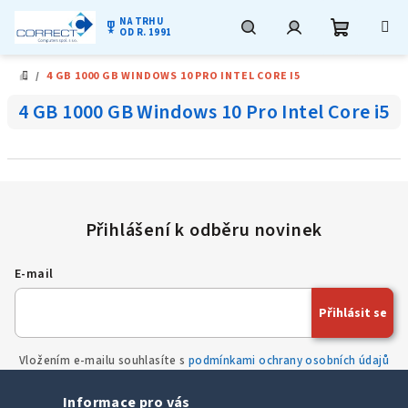
NA TRHU
military_tech
OD R. 1991
Nákupní
Hledat
Přihlášení
Přejít
/
4 GB 1000 GB WINDOWS 10 PRO INTEL CORE I5
na
DOMŮ
obsah
košík
4 GB 1000 GB Windows 10 Pro Intel Core i5
E-mail
Přihlásit se
Vložením e-mailu souhlasíte s
podmínkami ochrany osobních údajů
Informace pro vás