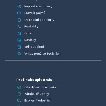
help
Nejčastější dotazy
menu_book
Slovník pojmů
description
Obchodní podmínky
call
Kontakty
storefront
O nás
newspaper
Novinky
inventory_2
Velkoobchod
recycling
Výkup použité techniky
Proč nakoupit u nás
verified
Otestováno technikem
shield
Záruka až 2 roky
local_shipping
Expresní odeslání