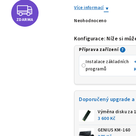
Z
Více informací
ZDARMA
Neohodnoceno
D
Průměrné
hodnocení
produktu
je
A
Konfigurace: Níže si můž
0,0
z
Příprava zařízení
5
?
R
hvězdiček.
Instalace základních
M
programů
A
Doporučený upgrade a 
Výměna disku za 
3 600 Kč
GENIUS KM-160