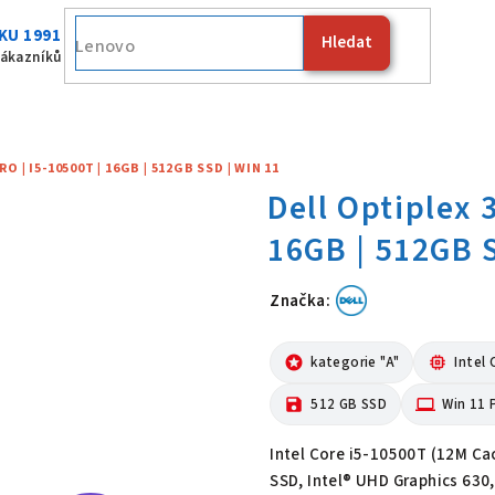
KU 1991
Hledat
Fujitsu
zákazníků
O | I5-10500T | 16GB | 512GB SSD | WIN 11
Značka:
Dell Optiplex
stars
kategorie "A"
memory
Intel 
save
512 GB SSD
computer
Win 11 
Intel Core i5-10500T (12M Ca
SSD, Intel® UHD Graphics 630,