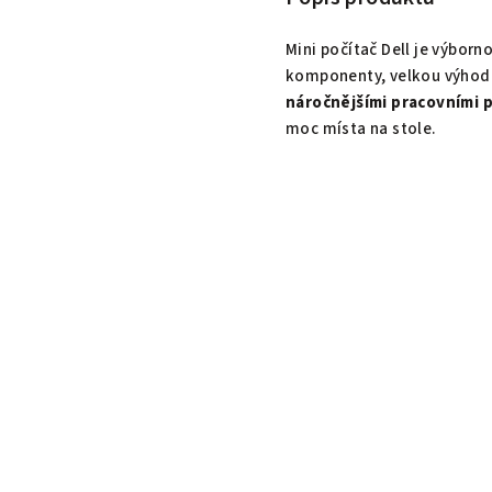
Mini počítač Dell je výbor
komponenty, velkou výhodo
náročnějšími pracovními 
moc místa na stole.