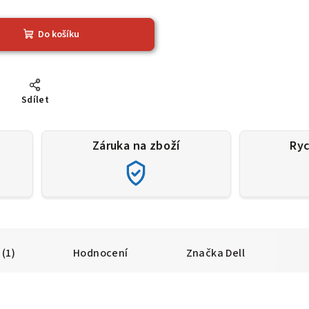
Do košíku
Sdílet
Záruka na zboží
Ryc
(1)
Hodnocení
Značka
Dell