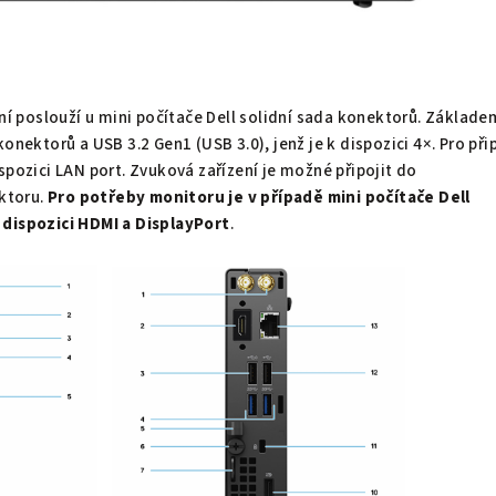
ení poslouží u mini počítače Dell solidní sada konektorů. Základe
konektorů a USB 3.2 Gen1 (USB 3.0), jenž je k dispozici 4×. Pro při
spozici LAN port. Zvuková zařízení je možné připojit do
ktoru.
Pro potřeby monitoru
je v případě
mini počítače
Dell
 dispozici
HDMI a DisplayPort
.