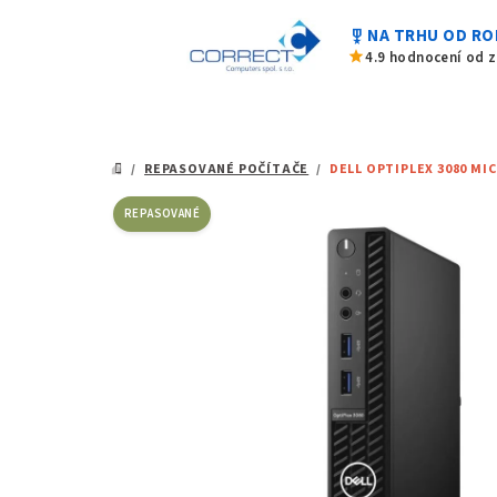
z
Přejít
5
military_tech
NA TRHU OD RO
na
hvězdiček.
star
4.9 hodnocení od 
obsah
/
REPASOVANÉ POČÍTAČE
/
DELL OPTIPLEX 3080 MICR
DOMŮ
REPASOVANÉ