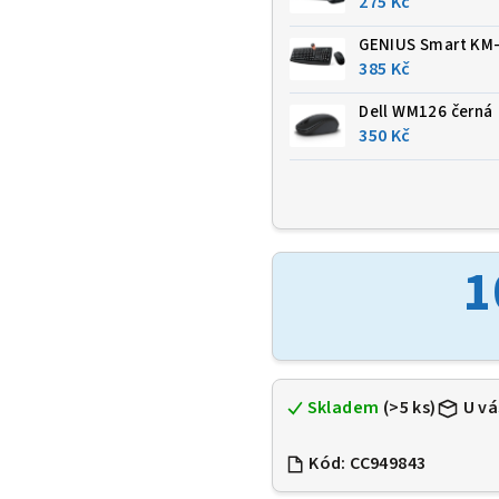
275 Kč
GENIUS Smart KM
385 Kč
Dell WM126 černá
350 Kč
1
Skladem
(>5 ks)
U vá
Kód:
CC949843