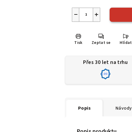
−
+
Tisk
Zeptat se
Hlídat
Přes 30 let na trhu
1991
Popis
Návody 
Popis produktu