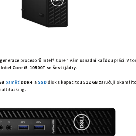
 generace procesorů Intel® Core™ vám usnadní každou práci. V t
Intel Core i5-10500T se šesti jádry
.
GB
paměť
DDR4
a
SSD
disk s kapacitou
512 GB
zaručují okamžit
ultitasking.