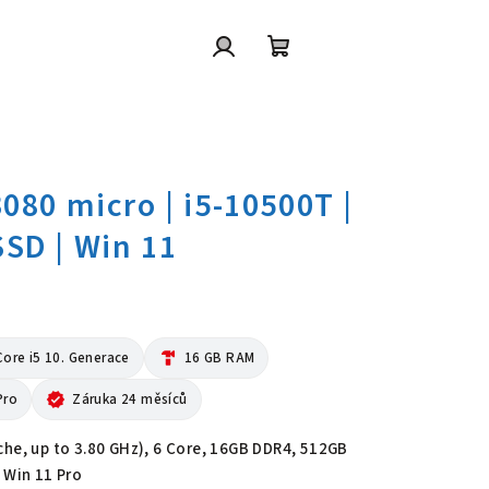
Přihlášení
Nákupní
košík
 3080 micro | i5-10500T | 16GB 
Core i5 10. Generace
hardware
16 GB RAM
Pro
verified
Záruka 24 měsíců
che, up to 3.80 GHz), 6 Core, 16GB DDR4, 512GB
 Win 11 Pro