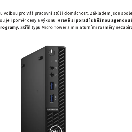
nou volbou pro Váš pracovní stůl i domácnost. Základem jsou spole
u je i poměr ceny a výkonu.
Hravě si poradí s běžnou agendou i
programy.
S
kříň typu Micro Tower s miniaturními rozměry nezabír