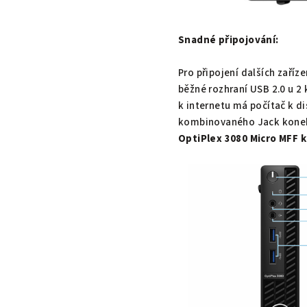
Snadné připojování:
Pro připojení dalších zaříz
běžné rozhraní USB 2.0 u 2 
k internetu má počítač k di
kombinovaného Jack kone
OptiPlex 3080 Micro MFF
k