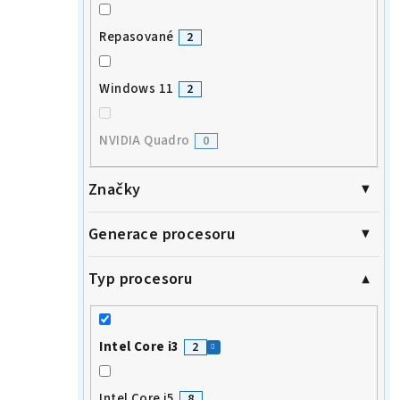
Repasované
2
Windows 11
2
NVIDIA Quadro
0
Značky
Generace procesoru
Typ procesoru
Intel Core i3
2
Intel Core i5
8