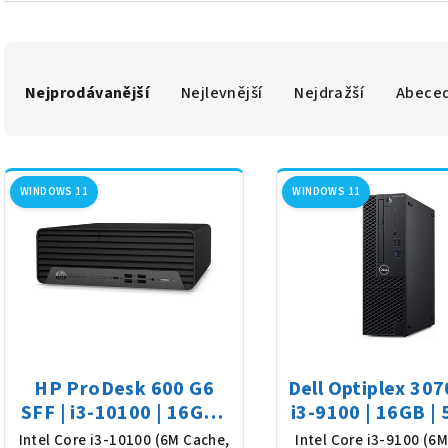
Ř
Nejprodávanější
Nejlevnější
Nejdražší
Abece
a
z
V
e
WINDOWS 11
WINDOWS 11
ý
n
p
í
i
p
s
r
p
o
HP ProDesk 600 G6
Dell Optiplex 307
r
d
SFF | i3-10100 | 16GB |
i3-9100 | 16GB |
o
500GB SSD | Win 11
SSD | Win 1
Intel Core i3-10100 (6M Cache,
Intel Core i3-9100 (6