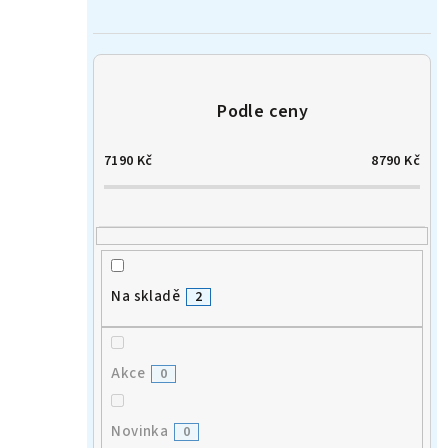
n
í
p
a
7190
Kč
8790
Kč
n
e
l
Na skladě
2
Akce
0
Novinka
0