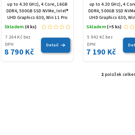
u
up to 4.30 GHz), 4 Core, 16GB
up to 4.20 GHz), 4 Co
d
k
DDR4, 500GB SSD NVMe, Intel®
DDR4, 500GB SSD NVMe
UHD Graphics 630, Win 11 Pro
UHD Graphics 630, Win
u
t
Skladem
(4 ks)
Skladem
(>5 ks)
k
ů
7 264 Kč bez
5 942 Kč bez
t
DPH
DPH
Detail
Det
8 790 Kč
7 190 Kč
ů
2
položek celk
O
v
l
á
d
a
c