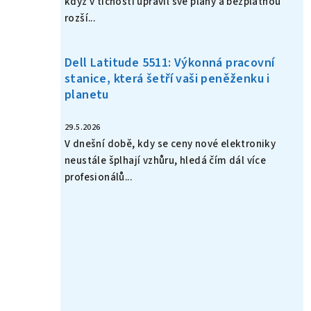
když v tichosti upravil své plány a bezplatnou
rozší...
Dell Latitude 5511: Výkonná pracovní
stanice, která šetří vaši peněženku i
planetu
29.5.2026
V dnešní době, kdy se ceny nové elektroniky
neustále šplhají vzhůru, hledá čím dál více
profesionálů...