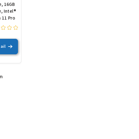
re, 16GB
, Intel®
 11 Pro
ail
em