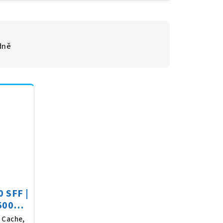
dně
0 SFF |
 500GB
1
M Cache,