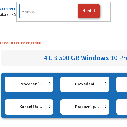
KU 1991
Hledat
Fujitsu
zákazníků
 PRO INTEL CORE I3 SFF
4 GB 500 GB Windows 10 Pro
Provedení Micro / USFF
Provedení SFF / Desktop
Kancelářské počítače
Pracovní počítače