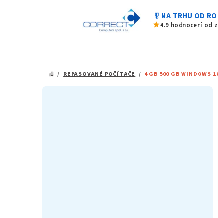
Přejít
military_tech
NA TRHU OD RO
na
star
4.9 hodnocení od 
obsah
/
REPASOVANÉ POČÍTAČE
/
4 GB 500 GB WINDOWS 10
DOMŮ
P
o
s
t
r
a
n