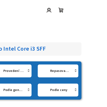
Přihlášení
Nákupní
košík
 Intel Core i3 SFF
Provedení Tower
Repasované PC sestavy
Podle generace procesoru
Podle ceny