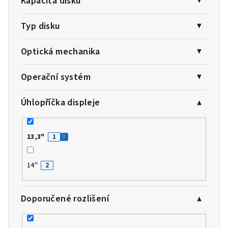
Kapacita disku
Typ disku
Optická mechanika
Operační systém
Úhlopříčka displeje
13,3"
1
14"
2
Doporučené rozlišení