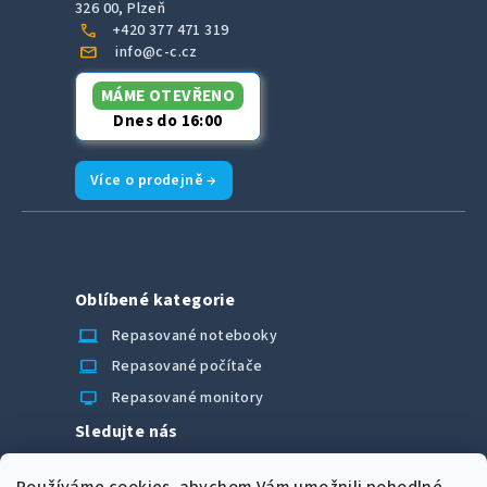
326 00, Plzeň
call
+420 377 471 319
mail
info@c-c.cz
MÁME OTEVŘENO
Dnes do 16:00
Více o prodejně →
Oblíbené kategorie
laptop_chromebook
Repasované notebooky
computer
Repasované počítače
monitor
Repasované monitory
Sledujte nás
Facebook