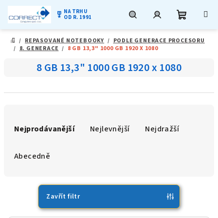
NA TRHU
military_tech
OD R. 1991
Nákupní
Hledat
Přihlášení
Přejít
/
REPASOVANÉ NOTEBOOKY
/
PODLE GENERACE PROCESORU
na
DOMŮ
/
8. GENERACE
/
8 GB 13,3" 1000 GB 1920 X 1080
obsah
košík
8 GB 13,3" 1000 GB 1920 x 1080
Ř
a
Nejprodávanější
Nejlevnější
Nejdražší
z
e
Abecedně
n
í
p
Zavřít filtr
r