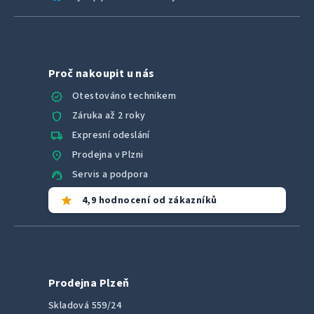
Proč nakoupit u nás
verified
Otestováno technikem
shield
Záruka až 2 roky
local_shipping
Expresní odeslání
location_on
Prodejna v Plzni
support_agent
Servis a podpora
star
4,9 hodnocení od zákazníků
Prodejna Plzeň
Skladová 559/24