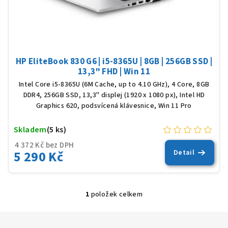
u
k
t
ů
HP EliteBook 830 G6 | i5-8365U | 8GB | 256GB SSD |
13,3" FHD | Win 11
Intel Core i5-8365U (6M Cache, up to 4.10 GHz), 4 Core, 8GB
DDR4, 256GB SSD, 13,3" displej (1920 x 1080 px), Intel HD
Graphics 620, podsvícená klávesnice, Win 11 Pro
Skladem
(5 ks)
4 372 Kč bez DPH
5 290 Kč
Detail
1
položek celkem
O
v
l