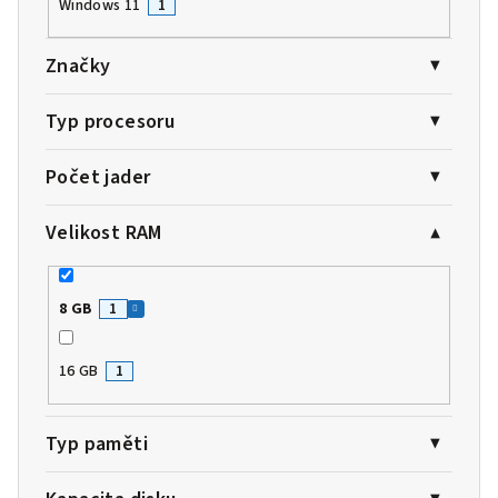
Windows 11
1
Značky
Typ procesoru
Počet jader
Velikost RAM
8 GB
1
16 GB
1
Typ paměti