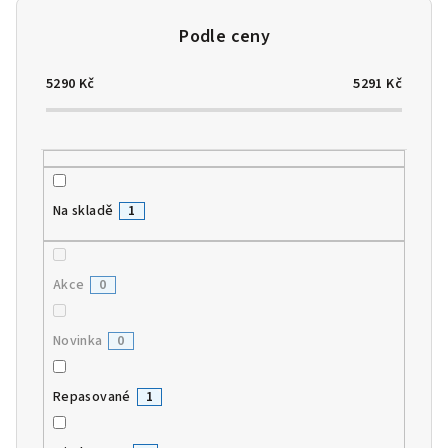
o
d
u
5290
Kč
5291
Kč
k
t
ů
Na skladě
1
Akce
0
Novinka
0
Repasované
1