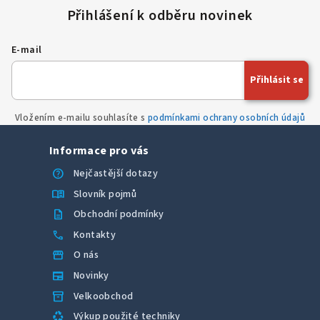
á
d
a
E-mail
c
í
Přihlásit se
p
r
Vložením e-mailu souhlasíte s
podmínkami ochrany osobních údajů
v
k
Informace pro vás
y
v
help
Nejčastější dotazy
ý
menu_book
Slovník pojmů
p
description
Obchodní podmínky
i
call
Kontakty
s
u
storefront
O nás
newspaper
Novinky
inventory_2
Velkoobchod
recycling
Výkup použité techniky