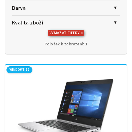
Barva
Kvalita zboží
VYMAZAT FILTRY
Položek k zobrazení:
1
V
ý
WINDOWS 11
p
i
s
p
r
o
d